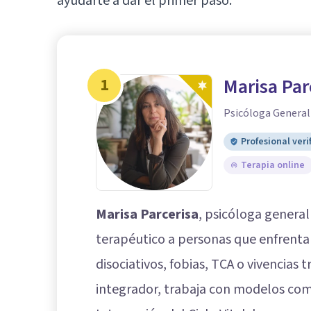
ayudarte a dar el primer paso.
1
Marisa Par
Psicóloga General
Profesional veri
Terapia online
Marisa Parcerisa
, psicóloga genera
terapéutico a personas que enfrenta
disociativos, fobias, TCA o vivencia
integrador, trabaja con modelos com