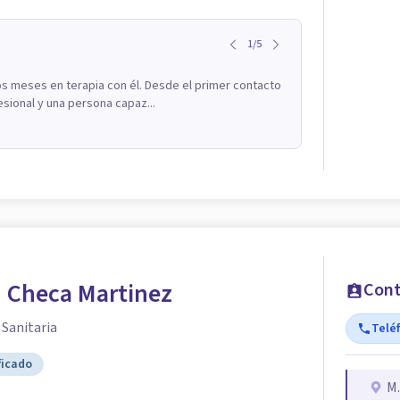
1
/
5
os meses en terapia con él. Desde el primer contacto
sional y una persona capaz...
 Checa Martinez
Cont
 Sanitaria
Telé
ficado
M