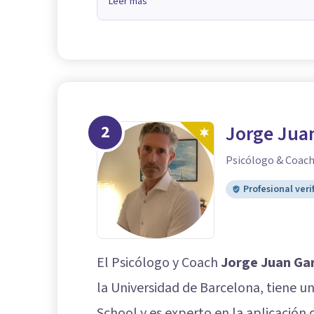
Leer más
2
Jorge Juan
Psicólogo & Coac
Profesional veri
El Psicólogo y Coach
Jorge Juan Gar
la Universidad de Barcelona, tiene u
School y es experto en la aplicación 