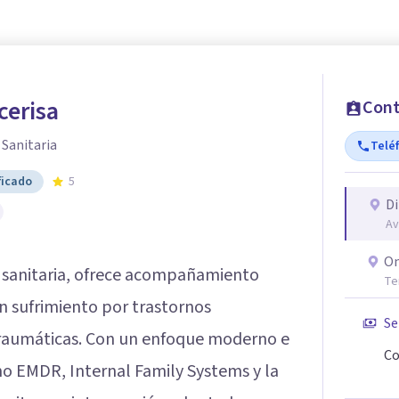
cerisa
Cont
 Sanitaria
Telé
ficado
5
Di
Av
On
l sanitaria, ofrece acompañamiento
Te
n sufrimiento por trastornos
Se
s traumáticas. Con un enfoque moderno e
Co
o EMDR, Internal Family Systems y la