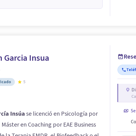
 Garcia Insua
Rese
h
Telé
ficado
5
Di
Ca
Se
cía Insúa
se licenció en Psicología por
Co
n Máster en Coaching por EAE Business
de la Terapia EMDR, el Biofeedback o el