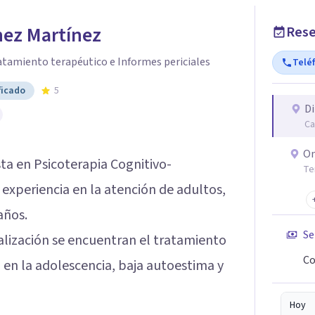
hez Martínez
Rese
atamiento terapéutico e Informes periciales
Telé
ficado
5
Di
Ca
On
sta en Psicoterapia Cognitivo-
Te
experiencia en la atención de adultos,
años.
Se
ialización se encuentran el tratamiento
Co
 en la adolescencia, baja autoestima y
Hoy