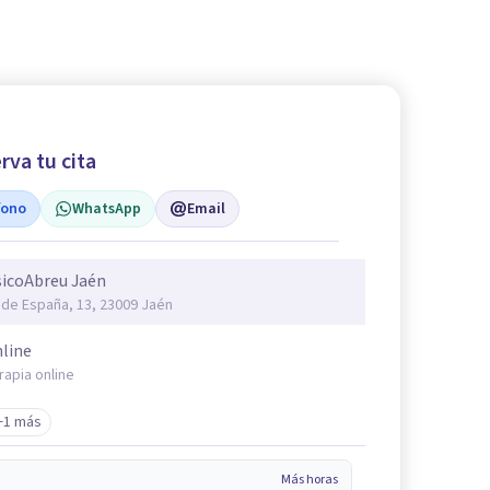
rva tu cita
fono
WhatsApp
Email
icoAbreu Jaén
º de España, 13, 23009 Jaén
line
rapia online
+1 más
Más horas