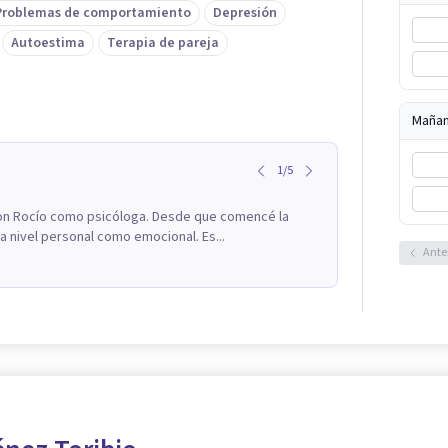
Problemas de comportamiento
Depresión
Autoestima
Terapia de pareja
Maña
1
/
5
on Rocío como psicóloga. Desde que comencé la
a nivel personal como emocional. Es...
Ante