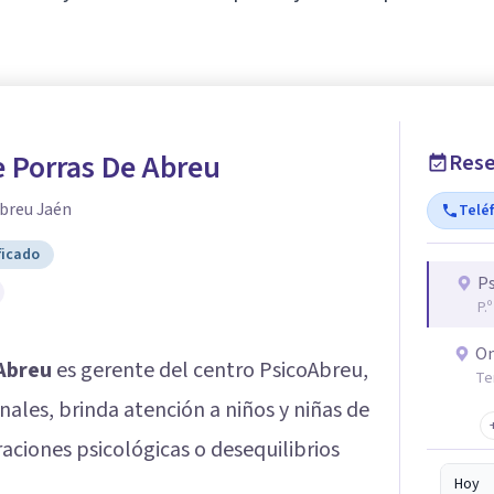
 Porras De Abreu
Rese
breu Jaén
Telé
ficado
Ps
P.
On
Abreu
es gerente del centro PsicoAbreu,
Te
ales, brinda atención a niños y niñas de
aciones psicológicas o desequilibrios
Hoy