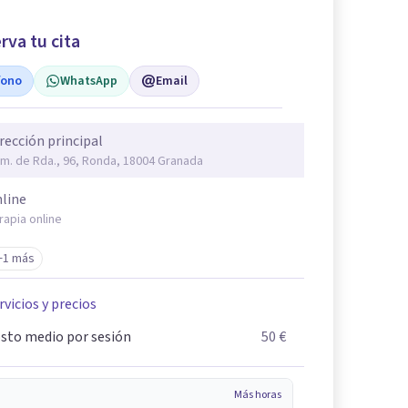
rva tu cita
fono
WhatsApp
Email
rección principal
m. de Rda., 96, Ronda, 18004 Granada
line
rapia online
+1 más
rvicios y precios
sto medio por sesión
50 €
Más horas