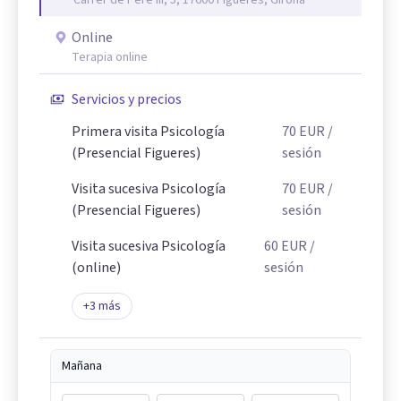
Carrer de Pere III, 5, 17600 Figueres, Girona
Online
Terapia online
Servicios y precios
Primera visita Psicología
70
EUR
/
(Presencial Figueres)
sesión
Visita sucesiva Psicología
70
EUR
/
(Presencial Figueres)
sesión
Visita sucesiva Psicología
60
EUR
/
(online)
sesión
+
3
más
Mañana