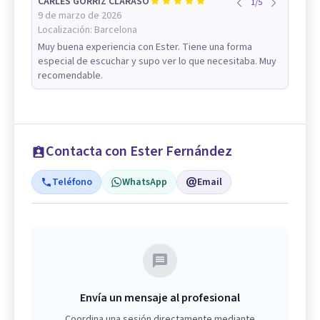
CARLES GORRIZ CLARASO
1
/
5
9 de marzo de 2026
Localización:
Barcelona
Muy buena experiencia con Ester. Tiene una forma
especial de escuchar y supo ver lo que necesitaba. Muy
recomendable.
Contacta con Ester Fernández
Teléfono
WhatsApp
Email
Envía un mensaje al profesional
Coordina una sesión directamente mediante