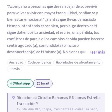
"Acompaño a personas que desean dejar de sobrevivir
para volver a vivir con mayor tranquilidad, confianza y
bienestar emocional." ¿Sientes que llevas demasiado
tiempo intentando estar bien, pero algo dentro de ti
sigue doliendo? La ansiedad, el estrés, una pérdida, los
conflictos de pareja o los cambios de vida pueden hacerte
sentir agotado(a), confundido(a) o incluso
desconectado(a) de ti mismo(a). No tienes que enfrentar
leer más
este proceso en soledad. Te ofrezco un espacio seguro,
Ansiedad
Codependencia
Habilidades de afrontamiento
libre de juicios y basado en la empatía, el respeto y la
+7 más
confidencialidad, donde juntos comprenderemos qué está
ocurriendo y trabajaremos con herramientas respaldadas
WhatsApp
Email
por la evidencia para ayudarte a recuperar tu bienestar.
Acompaño a adolescentes (desde los 17 años), adultos y
parejas que desean superar la ansiedad, la depresión, el
Direcciones: Circuito Bahamas # 6 Lomas Estrella
1ra sección Y
estrés, los duelos, fortalecer su autoestima, establecer
Av. Sta. Ana 187, Coapa, Presidentes Ejidales 1ra Secc,
límites saludables, mejorar sus relaciones y afrontar los