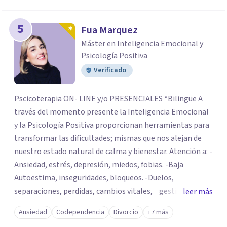
5
Fua Marquez
Máster en Inteligencia Emocional y
Psicología Positiva
Verificado
Pscicoterapia ON- LINE y/o PRESENCIALES *Bilingüe A
través del momento presente la Inteligencia Emocional
y la Psicología Positiva proporcionan herramientas para
transformar las dificultades; mismas que nos alejan de
nuestro estado natural de calma y bienestar. Atención a: -
Ansiedad, estrés, depresión, miedos, fobias. -Baja
Autoestima, inseguridades, bloqueos. -Duelos,
separaciones, perdidas, cambios vitales, gestión de
leer más
emociones, tristeza, ira, soledad. Si deseas resolver una
Ansiedad
Codependencia
Divorcio
+7 más
situación determinada o realizar cambios en tu vida, el