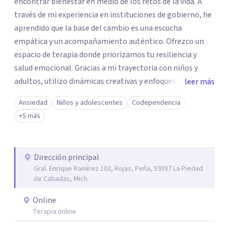
encontrar bienestar en medio de los retos de la vida. A
través de mi experiencia en instituciones de gobierno, he
aprendido que la base del cambio es una escucha
empática y un acompañamiento auténtico. ​Ofrezco un
espacio de terapia donde priorizamos tu resiliencia y
salud emocional. Gracias a mi trayectoria con niños y
adultos, utilizo dinámicas creativas y enfoques adaptados
leer más
a tus necesidades específicas. Estoy aquí para escucharte
Ansiedad
Niños y adolescentes
Codependencia
y brindarte las herramientas necesarias para fortalecer
+5 más
tu paz mental.
Dirección principal
Gral. Enrique Ramírez 102, Rojas, Peña, 59387 La Piedad
de Cabadas, Mich.
Online
Terapia online