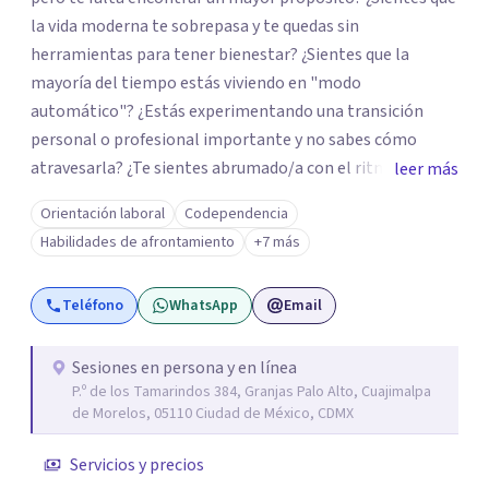
la vida moderna te sobrepasa y te quedas sin
herramientas para tener bienestar? ¿Sientes que la
mayoría del tiempo estás viviendo en "modo
automático"? ¿Estás experimentando una transición
personal o profesional importante y no sabes cómo
atravesarla? ¿Te sientes abrumado/a con el ritmo de tu
leer más
día a día y te preguntas si hay una mejor manera de vivir?
Orientación laboral
Codependencia
¿Aunque no estás deprimido/a sientes que te gustaría
Habilidades de afrontamiento
+7 más
potenciar tu capacidad de bienestar? Hola, Soy
Mariangela Rodriguez Badel. Uno de mis propósitos de
Teléfono
WhatsApp
Email
vida es impactar positivamente la vida de jóvenes y
adultos. Lo hago entendiendo el “mundo” que es cada
uno/a y acompañándolo/as a encontrar herramientas
Sesiones en persona y en línea
P.º de los Tamarindos 384, Granjas Palo Alto, Cuajimalpa
que les permitan conectar con su vida de maneras
de Morelos, 05110 Ciudad de México, CDMX
diferentes y avanzar hacia donde lo necesitan. Hago
procesos de terapia y coaching individual en línea o de
Servicios y precios
manera presencial en la Ciudad de México.