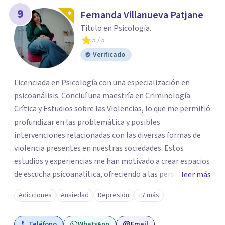
9
Fernanda Villanueva Patjane
Título en Psicología.
5
/ 5
Verificado
Licenciada en Psicología con una especialización en
psicoanálisis. Concluí una maestría en Criminología
Crítica y Estudios sobre las Violencias, lo que me permitió
profundizar en las problemática y posibles
intervenciones relacionadas con las diversas formas de
violencia presentes en nuestras sociedades. Estos
estudios y experiencias me han motivado a crear espacios
de escucha psicoanalítica, ofreciendo a las personas la
leer más
oportunidad de hablar sobre aquello que les causa
Adicciones
Ansiedad
Depresión
+7 más
padecimiento y buscar diversas formas de abordaje y
acompañamiento.
Teléfono
WhatsApp
Email