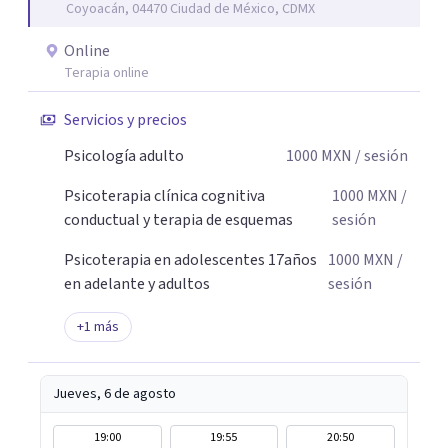
Coyoacán, 04470 Ciudad de México, CDMX
desafíos de la vida con mayor seguridad y equilibrio. Será
un privilegio acompañarte en este camino hacia una vida
Online
con mayor bienestar y tranquilidad.
Terapia online
Servicios y precios
Psicología adulto
1000
MXN
/ sesión
Psicoterapia clínica cognitiva
1000
MXN
/
conductual y terapia de esquemas
sesión
Psicoterapia en adolescentes 17años
1000
MXN
/
en adelante y adultos
sesión
+
1
más
Jueves, 6 de agosto
19:00
19:55
20:50