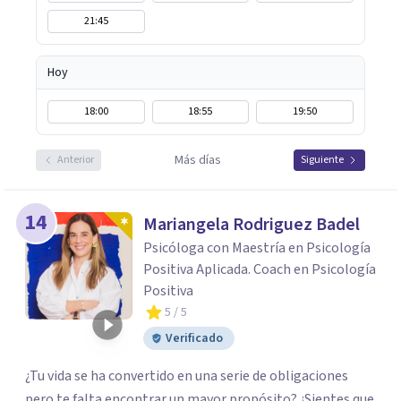
21:45
Hoy
18:00
18:55
19:50
Más días
Anterior
Siguiente
14
Mariangela Rodriguez Badel
Psicóloga con Maestría en Psicología
Positiva Aplicada. Coach en Psicología
Positiva
5
/ 5
Verificado
¿Tu vida se ha convertido en una serie de obligaciones
pero te falta encontrar un mayor propósito? ¿Sientes que