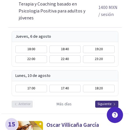
Terapia y Coaching basado en
Adicionalmente enseño herramientas de psicología
1400
MXN
Psicologia Positiva para adultos y
positiva y bienestar a grupos y equipos.
/ sesión
jóvenes
Jueves, 6 de agosto
18:00
18:40
19:20
22:00
22:40
23:20
Lunes, 10 de agosto
17:00
17:40
18:20
Más días
Anterior
Siguiente
15
Oscar Villicaña García