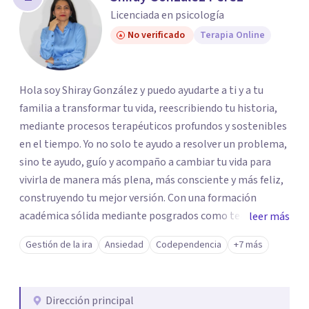
Licenciada en psicología
No verificado
Terapia Online
Hola soy Shiray González y puedo ayudarte a ti y a tu
familia a transformar tu vida, reescribiendo tu historia,
mediante procesos terapéuticos profundos y sostenibles
en el tiempo. Yo no solo te ayudo a resolver un problema,
sino te ayudo, guío y acompaño a cambiar tu vida para
vivirla de manera más plena, más consciente y más feliz,
construyendo tu mejor versión. Con una formación
académica sólida mediante posgrados como terapeuta
leer más
breve, familiar e infantil, así como con respaldo
Gestión de la ira
Ansiedad
Codependencia
+7 más
profesional y experiencia clínica de más de 26 años y
personal te acompaño en el proceso con empatía
auténtica y comunicación clara y directa para darte
Dirección principal
seguridad emocional y una dirección firme de tu proceso