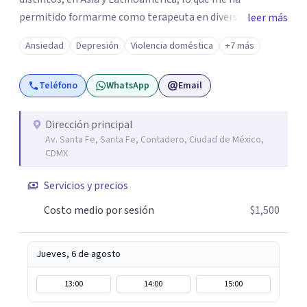
permitido formarme como terapeuta en diversas
leer más
técnicas e idiomas y trabajar con personas de un amplio
Ansiedad
Depresión
Violencia doméstica
+7 más
espectro de culturas, historias y profesiones. Al ser
promotora de Mindfulness como habilitador para una
Teléfono
WhatsApp
Email
vida más satisfactoria, mi proceso de psicoterapia se
apoya en cimientos de Conciencia Plena y Compasión
para explorar tus procesos mentales y emocionales con
Dirección principal
Av. Santa Fe, Santa Fe, Contadero, Ciudad de México,
mayor claridad, perspectiva y amabilidad.
CDMX
Servicios y precios
Costo medio por sesión
$1,500
Jueves, 6 de agosto
13:00
14:00
15:00