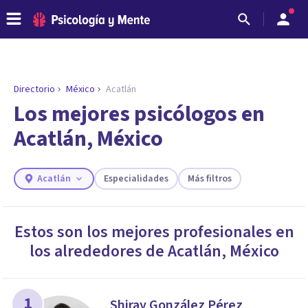
Directorio
México
Acatlán
ENCONTRAR MI TERAPEUTA
¿Necesitas ayuda para encontrar el
Los mejores psicólogos en
psicólogo adecuado?
Acatlán, México
Responde a unas breves preguntas y te ofreceremos
los profesionales que más se ajustan a tus
necesidades.
Acatlán
Especialidades
Más filtros
Responder cuestionario
Estos son los mejores profesionales en
los alrededores de
Acatlán
,
México
1
Shiray González Pérez