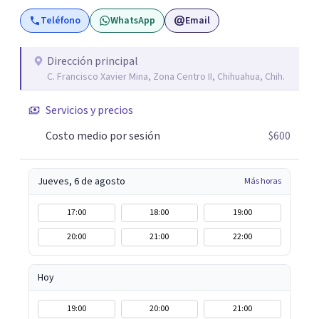
asesoramiento profesional será la clave para encontrar
Teléfono
WhatsApp
Email
las herramientas adecuadas para superar tanto la
dificultad actual como para las que se vayan presentando
a lo largo de tu vida. Realizar la correcta gestión de las
Dirección principal
C. Francisco Xavier Mina, Zona Centro II, Chihuahua, Chih.
mismas de manera consciente y sana evita que se queden
abiertas y sean el origen de malestares permanentes o
Servicios y precios
futuros conflictos. Inteligencia Emocional Fúa I.
Márquez Master en Inteligencia Emocional Universidad
Costo medio por sesión
$600
Internacional de La Rioja España
Jueves, 6 de agosto
Más horas
17:00
18:00
19:00
20:00
21:00
22:00
Hoy
19:00
20:00
21:00