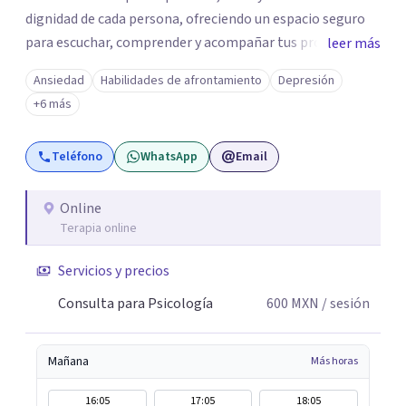
dignidad de cada persona, ofreciendo un espacio seguro
para escuchar, comprender y acompañar tus procesos
leer más
emocionales a tu propio ritmo. Creo firmemente en la
Ansiedad
Habilidades de afrontamiento
Depresión
importancia de construir juntos herramientas que
+6 más
fortalezcan el bienestar, la autonomía y el sentido de
vida. Será un gusto acompañarte en este proceso. Quedo
Teléfono
WhatsApp
Email
atento para resolver cualquier duda y acordar una cita. Un
abrazo, Pedro Gilberto Lobato Cruz Psicólogo
Online
Terapia online
Servicios y precios
Consulta para Psicología
600
MXN
/ sesión
Mañana
Más horas
16:05
17:05
18:05