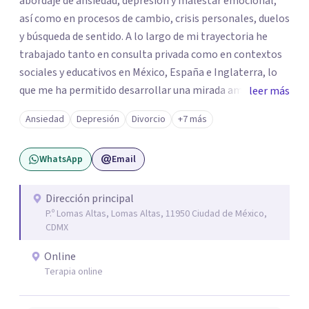
abordaje de ansiedad, depresión y malestar emocional,
así como en procesos de cambio, crisis personales, duelos
y búsqueda de sentido. A lo largo de mi trayectoria he
trabajado tanto en consulta privada como en contextos
sociales y educativos en México, España e Inglaterra, lo
que me ha permitido desarrollar una mirada amplia,
leer más
sensible y profundamente humana del sufrimiento
Ansiedad
Depresión
Divorcio
+7 más
psicológico. Trabajo desde un enfoque integral que
combina la Psicología Existencial, la Logoterapia, el
WhatsApp
Email
Análisis Conductual y la Terapia Dialéctico Conductual.
Este enfoque me permite acompañar de manera efectiva
a personas que atraviesan ansiedad persistente, estados
Dirección principal
P.º Lomas Altas, Lomas Altas, 11950 Ciudad de México,
depresivos, agotamiento emocional, pensamientos
CDMX
negativos recurrentes o dificultades para regular sus
emociones, integrando herramientas basadas en
Online
evidencia con una comprensión profunda de la historia y
Terapia online
el contexto de cada persona.