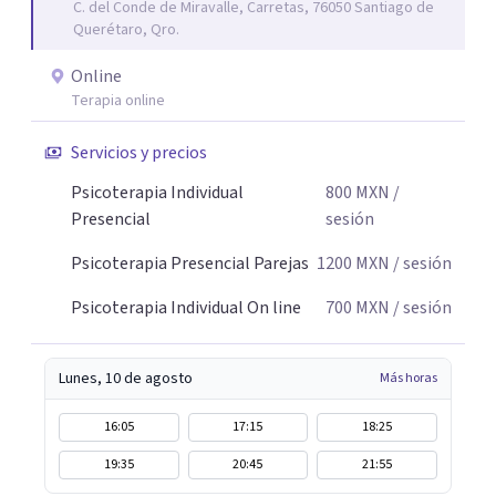
C. del Conde de Miravalle, Carretas, 76050 Santiago de
Querétaro, Qro.
Online
Terapia online
Servicios y precios
Psicoterapia Individual
800
MXN
/
Presencial
sesión
Psicoterapia Presencial Parejas
1200
MXN
/ sesión
Psicoterapia Individual On line
700
MXN
/ sesión
Lunes, 10 de agosto
Más horas
16:05
17:15
18:25
19:35
20:45
21:55