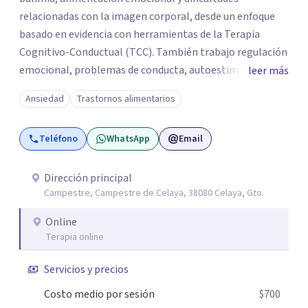
relacionadas con la imagen corporal, desde un enfoque
basado en evidencia con herramientas de la Terapia
Cognitivo-Conductual (TCC). También trabajo regulación
emocional, problemas de conducta, autoestima y
leer más
desarrollo de habilidades sociales y emocionales en
Ansiedad
Trastornos alimentarios
población infantil y juvenil. Me mantengo en constante
formación y actualización para brindar el
Teléfono
WhatsApp
Email
acompañamiento más efectivo a cada persona. Ofrezco
un espacio de apoyo, educación sobre salud mental y
alimentación consciente, adaptado a las necesidades de
Dirección principal
Campestre, Campestre de Celaya, 38080 Celaya, Gto.
cada paciente y su familia. Atiendo de forma online.
Puedes reservar tu primera sesión directamente desde mi
Online
perfil.
Terapia online
Servicios y precios
Costo medio por sesión
$700