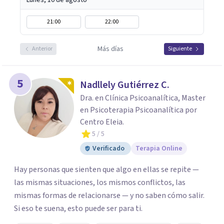
Lunes, 10 de agosto
21:00
22:00
Más días
Anterior
Siguiente
5
Nadllely Gutiérrez C.
Dra. en Clínica Psicoanalítica, Master
en Psicoterapia Psicoanalítica por
Centro Eleia.
5
/ 5
Verificado
Terapia Online
Hay personas que sienten que algo en ellas se repite —
las mismas situaciones, los mismos conflictos, las
mismas formas de relacionarse — y no saben cómo salir.
Si eso te suena, esto puede ser para ti.