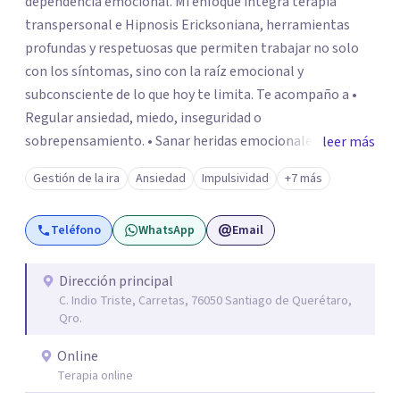
dependencia emocional. Mi enfoque integra terapia
transpersonal e Hipnosis Ericksoniana, herramientas
profundas y respetuosas que permiten trabajar no solo
con los síntomas, sino con la raíz emocional y
subconsciente de lo que hoy te limita. Te acompaño a •
Regular ansiedad, miedo, inseguridad o
sobrepensamiento. • Sanar heridas emocionales y
leer más
fortalecer tu autoestima. . Comprender por qué repites
Gestión de la ira
Ansiedad
Impulsividad
+7 más
ciertos patrones o emociones. Puedes superar lo que te
preocupa y lograr tus objetivos más pronto de lo que
Teléfono
WhatsApp
Email
imaginas. Contáctame por Wahtsapp. Puedo ayudarte.
Dirección principal
C. Indio Triste, Carretas, 76050 Santiago de Querétaro,
Qro.
Online
Terapia online