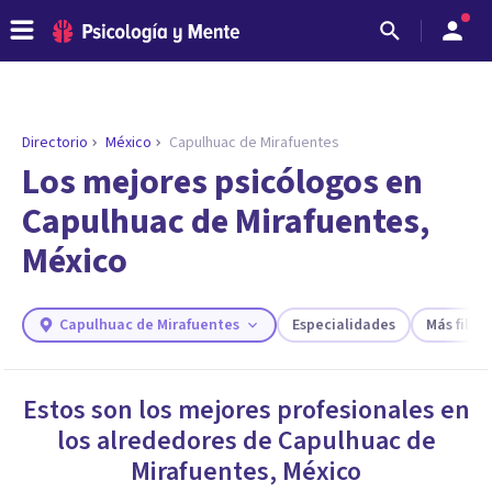
Directorio
México
Capulhuac de Mirafuentes
ENCONTRAR MI TERAPEUTA
¿Necesitas ayuda para encontrar el
Los mejores psicólogos en
psicólogo adecuado?
Capulhuac de Mirafuentes,
Responde a unas breves preguntas y te ofreceremos
México
los profesionales que más se ajustan a tus
necesidades.
Responder cuestionario
Capulhuac de Mirafuentes
Especialidades
Más filtro
Estos son los mejores profesionales en
los alrededores de
Capulhuac de
Mirafuentes
,
México