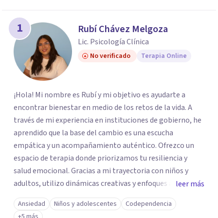
1
Rubí Chávez Melgoza
Lic. Psicología Clínica
No verificado
Terapia Online
¡Hola! Mi nombre es Rubí y mi objetivo es ayudarte a
encontrar bienestar en medio de los retos de la vida. A
través de mi experiencia en instituciones de gobierno, he
aprendido que la base del cambio es una escucha
empática y un acompañamiento auténtico. ​Ofrezco un
espacio de terapia donde priorizamos tu resiliencia y
salud emocional. Gracias a mi trayectoria con niños y
adultos, utilizo dinámicas creativas y enfoques adaptados
leer más
a tus necesidades específicas. Estoy aquí para escucharte
Ansiedad
Niños y adolescentes
Codependencia
y brindarte las herramientas necesarias para fortalecer
+5 más