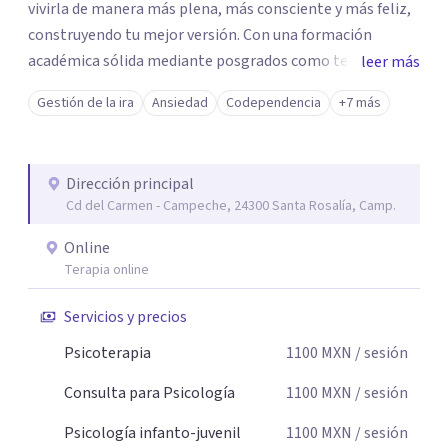
vivirla de manera más plena, más consciente y más feliz,
construyendo tu mejor versión. Con una formación
académica sólida mediante posgrados como terapeuta
leer más
breve, familiar e infantil, así como con respaldo
Gestión de la ira
Ansiedad
Codependencia
+7 más
profesional y experiencia clínica de más de 26 años y
personal te acompaño en el proceso con empatía
auténtica y comunicación clara y directa para darte
Dirección principal
seguridad emocional y una dirección firme de tu proceso
Cd del Carmen - Campeche, 24300 Santa Rosalía, Camp.
de cambio.
Online
Terapia online
Servicios y precios
Psicoterapia
1100
MXN
/ sesión
Consulta para Psicología
1100
MXN
/ sesión
Psicología infanto-juvenil
1100
MXN
/ sesión