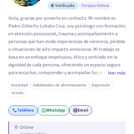
Verificado
Terapia Online
Hola, gracias por ponerte en contacto. Mi nombre es
Pedro Gilberto Lobato Cruz, soy psicólogo con formación
en atención psicosocial, trauma y acompañamiento a
personas que han vivido experiencias de violencia, pérdida
o situaciones de alto impacto emocional. Mi trabajo se
basa en un enfoque respetuoso, ético y centrado en la
dignidad de cada persona, ofreciendo un espacio seguro
para escuchar, comprender y acompañar tus procesos
leer más
emocionales a tu propio ritmo. Creo firmemente en la
Ansiedad
Habilidades de afrontamiento
Depresión
importancia de construir juntos herramientas que
+6 más
fortalezcan el bienestar, la autonomía y el sentido de
vida. Será un gusto acompañarte en este proceso. Quedo
Teléfono
WhatsApp
Email
atento para resolver cualquier duda y acordar una cita. Un
abrazo, Pedro Gilberto Lobato Cruz Psicólogo
Online