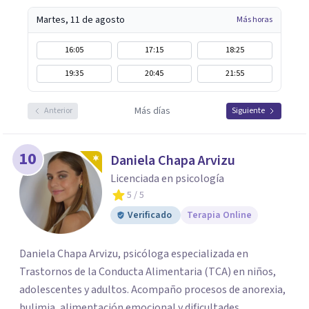
Martes, 11 de agosto
Más horas
16:05
17:15
18:25
19:35
20:45
21:55
Más días
Anterior
Siguiente
10
Daniela Chapa Arvizu
Licenciada en psicología
5
/ 5
Verificado
Terapia Online
Daniela Chapa Arvizu, psicóloga especializada en
Trastornos de la Conducta Alimentaria (TCA) en niños,
adolescentes y adultos. Acompaño procesos de anorexia,
bulimia, alimentación emocional y dificultades