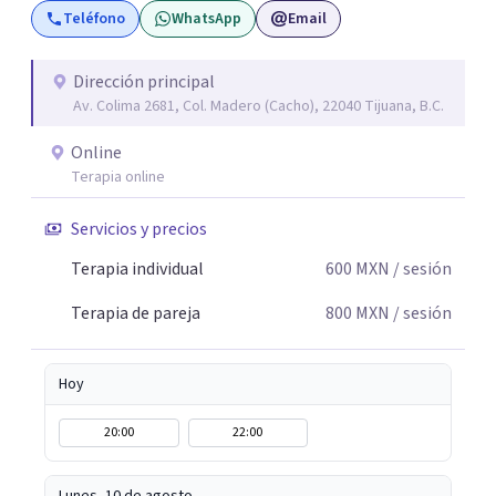
Teléfono
WhatsApp
Email
consultorio hay lugar para todo: risas, tristezas, enojos y
silencios; cada emoción tiene sentido y merece ser
escuchada. Si pudiste conectar con algo de esto,
Dirección principal
Av. Colima 2681, Col. Madero (Cacho), 22040 Tijuana, B.C.
mándame un mensaje y comencemos juntos a trabajar en
eso que has dejado de lado.
Online
Terapia online
Servicios y precios
Terapia individual
600
MXN
/ sesión
Terapia de pareja
800
MXN
/ sesión
Hoy
20:00
22:00