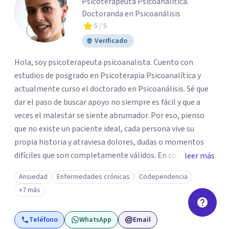
Psicoterapeuta Psicoanalítica.
Doctoranda en Psicoanálisis
5
/ 5
Verificado
Hola, soy psicoterapeuta psicoanalista. Cuento con
estudios de posgrado en Psicoterapia Psicoanalítica y
actualmente curso el doctorado en Psicoanálisis. Sé que
dar el paso de buscar apoyo no siempre es fácil y que a
veces el malestar se siente abrumador. Por eso, pienso
que no existe un paciente ideal, cada persona vive su
propia historia y atraviesa dolores, dudas o momentos
difíciles que son completamente válidos. En consulta, mi
leer más
intención es ofrecerte un espacio humano y seguro, en el
Ansiedad
Enfermedades crónicas
Codependencia
que sientas la confianza para expresarte y sentir. Nos
+7 más
daremos el tiempo de ir recorriendo tu historia de vida,
identificando con calma de dónde viene aquello que hoy
Teléfono
WhatsApp
Email
pesa haciendo consciente el origen, tus emociones y