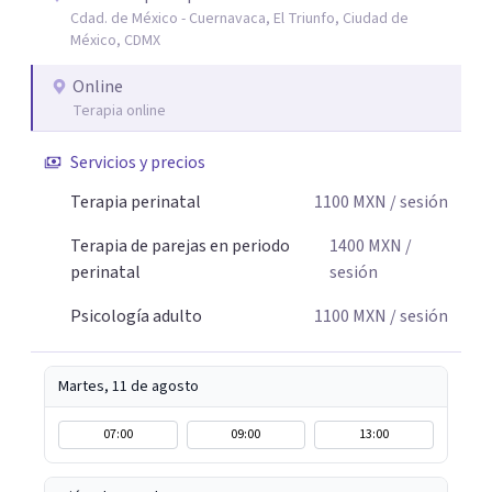
Cdad. de México - Cuernavaca, El Triunfo, Ciudad de
autocuidado. Mi objetivo es acompañarte para que puedas
México, CDMX
comprender mejor lo que estás viviendo, fortalecer tus
recursos personales y construir una vida más plena y
Online
congruente con tus necesidades y valores.
Terapia online
Servicios y precios
Terapia perinatal
1100
MXN
/ sesión
Terapia de parejas en periodo
1400
MXN
/
perinatal
sesión
Psicología adulto
1100
MXN
/ sesión
Martes, 11 de agosto
07:00
09:00
13:00