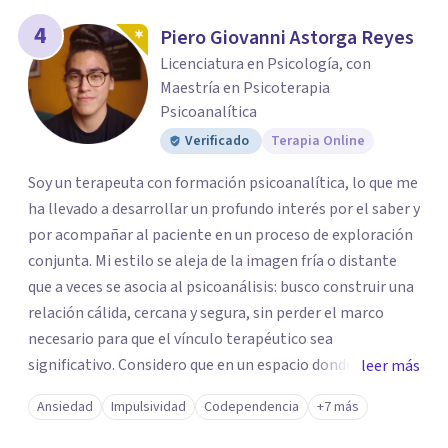
4
Piero Giovanni Astorga Reyes
Licenciatura en Psicología, con
Maestría en Psicoterapia
Psicoanalítica
Verificado
Terapia Online
Soy un terapeuta con formación psicoanalítica, lo que me
ha llevado a desarrollar un profundo interés por el saber y
por acompañar al paciente en un proceso de exploración
conjunta. Mi estilo se aleja de la imagen fría o distante
que a veces se asocia al psicoanálisis: busco construir una
relación cálida, cercana y segura, sin perder el marco
necesario para que el vínculo terapéutico sea
significativo. Considero que en un espacio donde uno
leer más
puede sentirse acompañado y escuchado, es posible
Ansiedad
Impulsividad
Codependencia
+7 más
mirar con honestidad cómo nos vinculamos afuera, qué se
repite, qué duele, y qué puede transformarse. En mi