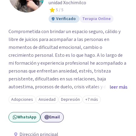
unidad Xochimilco
5
/ 5
Verificado
Terapia Online
Comprometida con brindar un espacio seguro, cálido y
libre de juicios para acompañar a las personas en
momentos de dificultad emocional, cambio o
crecimiento personal. Esto es lo que hago. A lo largo de
mi formación y experiencia profesional he acompañado a
personas que enfrentan ansiedad, estrés, tristeza
persistente, dificultades en sus relaciones, baja
autoestima, procesos de duelo, crisis vitales y desafíos
leer más
relacionados con la adaptación a nuevas etapas de la vida.
Adopciones
Ansiedad
Depresión
+7 más
Mi enfoque se basa en la escucha empática, el respeto por
la historia de cada persona y el trabajo conjunto para
WhatsApp
Email
desarrollar herramientas que favorezcan el bienestar
emocional y una mejor calidad de vida. Creo firmemente
que buscar ayuda psicológica es un acto de valentía y
Dirección principal