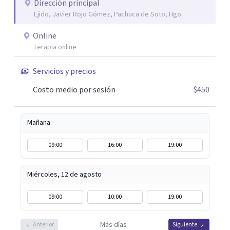
que el proceso terapéutico tenga sentido. Trabajo
Dirección principal
Ejido, Javier Rojo Gómez, Pachuca de Soto, Hgo.
especialmente con procesos de duelo Y psicooncología,
ofreciendo un espacio cercano, humano y libre de juicios.
Online
Si tú o algún familiar están atravesando un proceso
Terapia online
relacionado con cáncer, puedes escribirme por WhatsApp
para agendar una primera sesión gratuita. Y si estás
Servicios y precios
pasando por un momento difícil y necesitas hablar con
Costo medio por sesión
$450
alguien, también puedes contactarme: la primera
conversación no tiene costo.
Mañana
09:00
16:00
19:00
Miércoles, 12 de agosto
09:00
10:00
19:00
Más días
Anterior
Siguiente