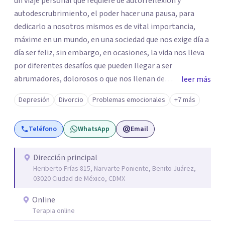
un viaje personal que requiere de autorreflexión y
autodescrubrimiento, el poder hacer una pausa, para
dedicarlo a nosotros mismos es de vital importancia,
máxime en un mundo, en una sociedad que nos exige día a
día ser feliz, sin embargo, en ocasiones, la vida nos lleva
por diferentes desafíos que pueden llegar a ser
abrumadores, dolorosos o que nos llenan de
leer más
preocupación al momento de tratar de resolverlos. Si
Depresión
Divorcio
Problemas emocionales
+7 más
sientes que estos desafíos, dificultan tu vida, te invito a
que exploremos juntos las situaciones que estás viviendo
Teléfono
WhatsApp
Email
en un espacio seguro, respetuoso, confiable y
confidencial para ti. Soy Maestra en Psicoanálisis,
egresada de Dimensión Psicoanalítica, Licenciada en
Dirección principal
Heriberto Frías 815, Narvarte Poniente, Benito Juárez,
Psicología por la UVM y Licenciada en Trabajo Social por
03020 Ciudad de México, CDMX
la UNAM. Cuento con los siguientes diplomados:
Introducción a la Lectura de Lacan: del sujeto al parletrè y
Online
Principales aportaciones al psicoanálisis con niños y
Terapia online
adolescentes. Además de varios cursos y talleres, entre