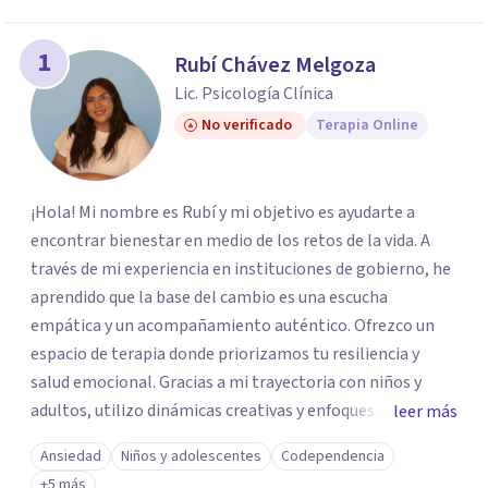
1
Rubí Chávez Melgoza
Lic. Psicología Clínica
No verificado
Terapia Online
¡Hola! Mi nombre es Rubí y mi objetivo es ayudarte a
encontrar bienestar en medio de los retos de la vida. A
través de mi experiencia en instituciones de gobierno, he
aprendido que la base del cambio es una escucha
empática y un acompañamiento auténtico. ​Ofrezco un
espacio de terapia donde priorizamos tu resiliencia y
salud emocional. Gracias a mi trayectoria con niños y
adultos, utilizo dinámicas creativas y enfoques adaptados
leer más
a tus necesidades específicas. Estoy aquí para escucharte
Ansiedad
Niños y adolescentes
Codependencia
y brindarte las herramientas necesarias para fortalecer
+5 más