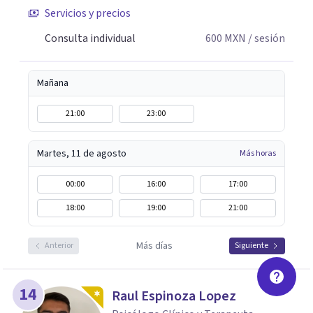
Servicios y precios
ellos: Abordaje Psicológico del Duelo Infantil, El objeto
del fantasma y transferencia; Narcisismo, del mito a la
Consulta individual
600
MXN
/ sesión
Psicopatología; duelo y separación. Siempre abierta a
escucharte.
Mañana
21:00
23:00
Martes, 11 de agosto
Más horas
00:00
16:00
17:00
18:00
19:00
21:00
Más días
Anterior
Siguiente
14
Raul Espinoza Lopez