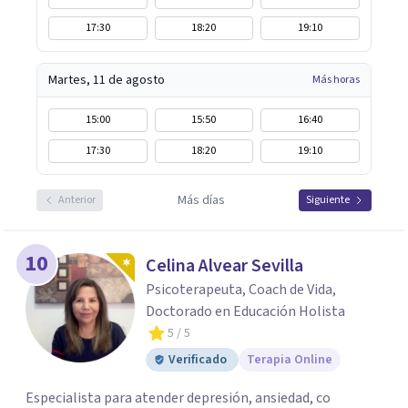
17:30
18:20
19:10
Martes, 11 de agosto
Más horas
15:00
15:50
16:40
17:30
18:20
19:10
Más días
Anterior
Siguiente
10
Celina Alvear Sevilla
Psicoterapeuta, Coach de Vida,
Doctorado en Educación Holista
5
/ 5
Verificado
Terapia Online
Especialista para atender depresión, ansiedad, co