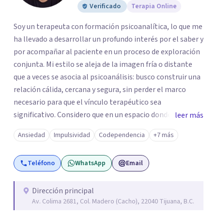
Verificado
Terapia Online
Soy un terapeuta con formación psicoanalítica, lo que me
ha llevado a desarrollar un profundo interés por el saber y
por acompañar al paciente en un proceso de exploración
conjunta. Mi estilo se aleja de la imagen fría o distante
que a veces se asocia al psicoanálisis: busco construir una
relación cálida, cercana y segura, sin perder el marco
necesario para que el vínculo terapéutico sea
significativo. Considero que en un espacio donde uno
leer más
puede sentirse acompañado y escuchado, es posible
Ansiedad
Impulsividad
Codependencia
+7 más
mirar con honestidad cómo nos vinculamos afuera, qué se
repite, qué duele, y qué puede transformarse. En mi
Teléfono
WhatsApp
Email
consultorio hay lugar para todo: risas, tristezas, enojos y
silencios; cada emoción tiene sentido y merece ser
escuchada. Si pudiste conectar con algo de esto,
Dirección principal
Av. Colima 2681, Col. Madero (Cacho), 22040 Tijuana, B.C.
mándame un mensaje y comencemos juntos a trabajar en
eso que has dejado de lado.