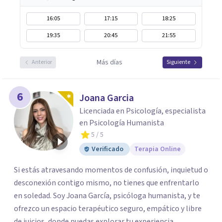
16:05
17:15
18:25
19:35
20:45
21:55
Más días
Anterior
Siguiente
6
Joana Garcia
Licenciada en Psicología, especialista
en Psicología Humanista
5
/ 5
Verificado
Terapia Online
Si estás atravesando momentos de confusión, inquietud o
desconexión contigo mismo, no tienes que enfrentarlo
en soledad. Soy Joana García, psicóloga humanista, y te
ofrezco un espacio terapéutico seguro, empático y libre
de juicios, donde puedas explorar tu experiencia,