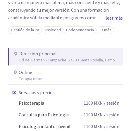
vivirla de manera más plena, más consciente y más feliz,
construyendo tu mejor versión. Con una formación
académica sólida mediante posgrados como terapeuta
leer más
breve, familiar e infantil, así como con respaldo
Gestión de la ira
Ansiedad
Codependencia
+7 más
profesional y experiencia clínica de más de 26 años y
personal te acompaño en el proceso con empatía
auténtica y comunicación clara y directa para darte
Dirección principal
seguridad emocional y una dirección firme de tu proceso
Cd del Carmen - Campeche, 24300 Santa Rosalía, Camp.
de cambio.
Online
Terapia online
Servicios y precios
Psicoterapia
1100
MXN
/ sesión
Consulta para Psicología
1100
MXN
/ sesión
Psicología infanto-juvenil
1100
MXN
/ sesión