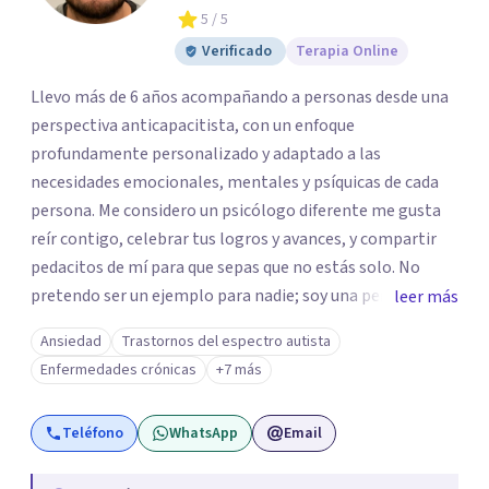
5
/ 5
Verificado
Terapia Online
Llevo más de 6 años acompañando a personas desde una
perspectiva anticapacitista, con un enfoque
profundamente personalizado y adaptado a las
necesidades emocionales, mentales y psíquicas de cada
persona. Me considero un psicólogo diferente me gusta
reír contigo, celebrar tus logros y avances, y compartir
pedacitos de mí para que sepas que no estás solo. No
pretendo ser un ejemplo para nadie; soy una persona que
leer más
también sufre, llora, ríe y grita. Para mí, tu salud, tu paz y
Ansiedad
Trastornos del espectro autista
tu tranquilidad siempre estarán por encima de lo
Enfermedades crónicas
+7 más
económico. A lo largo de mi camino he cuestionado
muchas de las reglas rígidas que aprendí en la formación
Teléfono
WhatsApp
Email
tradicional, porque creo que antes que las técnicas se
necesita humanidad, presencia y una conexión real para