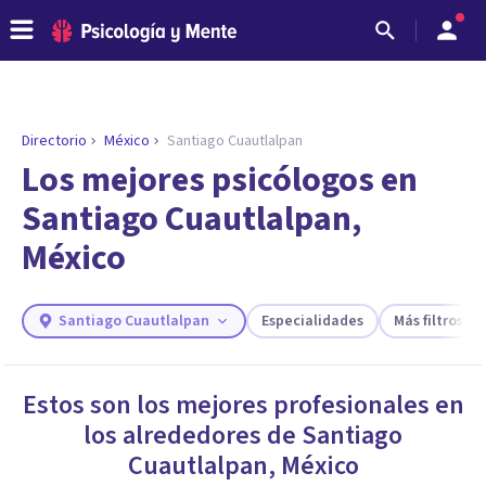
Directorio
México
Santiago Cuautlalpan
ENCONTRAR MI TERAPEUTA
¿Necesitas ayuda para encontrar el
Los mejores psicólogos en
psicólogo adecuado?
Santiago Cuautlalpan,
Responde a unas breves preguntas y te ofreceremos
México
los profesionales que más se ajustan a tus
necesidades.
Responder cuestionario
Santiago Cuautlalpan
Especialidades
Más filtros
Estos son los mejores profesionales en
los alrededores de
Santiago
Cuautlalpan
,
México