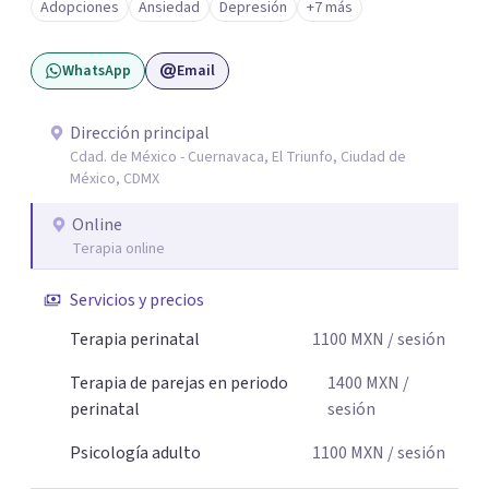
Adopciones
Ansiedad
Depresión
+7 más
Mi enfoque se basa en la escucha empática, el respeto por
la historia de cada persona y el trabajo conjunto para
WhatsApp
Email
desarrollar herramientas que favorezcan el bienestar
emocional y una mejor calidad de vida. Creo firmemente
que buscar ayuda psicológica es un acto de valentía y
Dirección principal
Cdad. de México - Cuernavaca, El Triunfo, Ciudad de
autocuidado. Mi objetivo es acompañarte para que puedas
México, CDMX
comprender mejor lo que estás viviendo, fortalecer tus
recursos personales y construir una vida más plena y
Online
congruente con tus necesidades y valores.
Terapia online
Servicios y precios
Terapia perinatal
1100
MXN
/ sesión
Terapia de parejas en periodo
1400
MXN
/
perinatal
sesión
Psicología adulto
1100
MXN
/ sesión