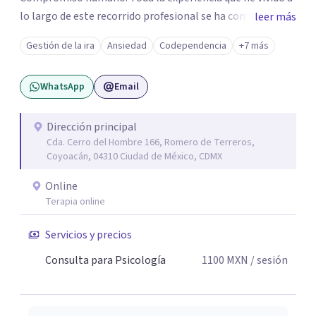
lo largo de este recorrido profesional se ha convertido en
leer más
una forma de vida congruente y satisfactoria en mi, por la
Gestión de la ira
Ansiedad
Codependencia
+7 más
certeza de quien soy y de mis objetivos, que me han dado
el mando de mi existencia y este es mi objetivo para mis
WhatsApp
Email
pacientes en un ambiente de compresión y
descubrimientos de si mismos.
Dirección principal
Cda. Cerro del Hombre 166, Romero de Terreros,
Coyoacán, 04310 Ciudad de México, CDMX
Online
Terapia online
Servicios y precios
Consulta para Psicología
1100
MXN
/ sesión