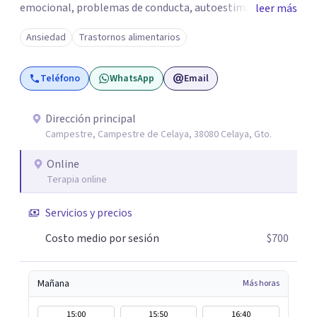
emocional, problemas de conducta, autoestima y
leer más
desarrollo de habilidades sociales y emocionales en
Ansiedad
Trastornos alimentarios
población infantil y juvenil. Me mantengo en constante
formación y actualización para brindar el
Teléfono
WhatsApp
Email
acompañamiento más efectivo a cada persona. Ofrezco
un espacio de apoyo, educación sobre salud mental y
alimentación consciente, adaptado a las necesidades de
Dirección principal
Campestre, Campestre de Celaya, 38080 Celaya, Gto.
cada paciente y su familia. Atiendo de forma online.
Puedes reservar tu primera sesión directamente desde mi
Online
perfil.
Terapia online
Servicios y precios
Costo medio por sesión
$700
Mañana
Más horas
15:00
15:50
16:40