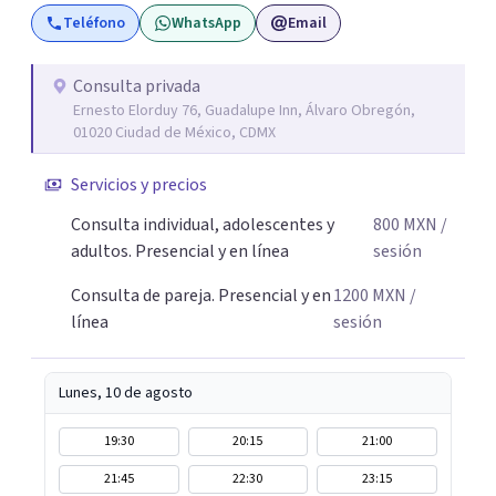
Teléfono
WhatsApp
Email
pesa haciendo consciente el origen, tus emociones y
experiencias, tanto pasadas como presentes. Es un lugar
para comprender mejor tu mundo interno o cualquier
Consulta privada
Ernesto Elorduy 76, Guadalupe Inn, Álvaro Obregón,
situación que estés atravesando. Acompañarte en lo que
01020 Ciudad de México, CDMX
sientes es el primer paso para darle un nuevo sentido a
las cosas, aprender a mirar tus emociones con más
Servicios y precios
amabilidad e ir soltando de a poco las cargas que llevas
Consulta individual, adolescentes y
800
MXN
/
día a día. Si buscas un espacio donde sentirte escuchado o
adultos. Presencial y en línea
sesión
escuchada y reencontrarte contigo y tu tranquilidad, aquí
estoy para acompañarte en tu proceso.
Consulta de pareja. Presencial y en
1200
MXN
/
línea
sesión
Lunes, 10 de agosto
19:30
20:15
21:00
21:45
22:30
23:15