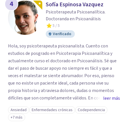
4
Sofía Espinosa Vazquez
Psicoterapeuta Psicoanalítica.
Doctoranda en Psicoanálisis
5
/ 5
Verificado
Hola, soy psicoterapeuta psicoanalista. Cuento con
estudios de posgrado en Psicoterapia Psicoanalítica y
actualmente curso el doctorado en Psicoanálisis. Sé que
dar el paso de buscar apoyo no siempre es fácil y que a
veces el malestar se siente abrumador. Por eso, pienso
que no existe un paciente ideal, cada persona vive su
propia historia y atraviesa dolores, dudas o momentos
difíciles que son completamente válidos. En consulta, mi
leer más
intención es ofrecerte un espacio humano y seguro, en el
Ansiedad
Enfermedades crónicas
Codependencia
que sientas la confianza para expresarte y sentir. Nos
+7 más
daremos el tiempo de ir recorriendo tu historia de vida,
identificando con calma de dónde viene aquello que hoy