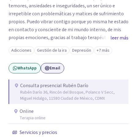
temores, ansiedades e inseguridades, un ser único e
irrepetible con problemáticas y matices de sufrimiento
propios. Puedo vibrar contigo porque yo misma he estado
en contacto y consciente de mi mundo interno, de mis
propias emociones, gracias al trabajo terapéutico que he
leer más
llevado como parte de mi formación como
Adicciones
Gestión de la ira
Depresión
+7 más
psicoterapeuta, lo que me permitirá comprenderte
mejor. Nadie puede entender al otro si no se ha puesto en
WhatsApp
Email
contacto consigo mismo. Me gustaría acompañarte en
un camino de crecimiento y de conocimiento. Si por algún
motivo la vida te esta poniendo retos difíciles estoy aquí
Consulta presencial Rubén Darío
Rubén Darío 36, Rincón del Bosque, Polanco V Secc,
para acompañarte y buscar las mejores soluciones. Si
Miguel Hidalgo, 11580 Ciudad de México, CDMX
estas sufriendo puedo ayudarte a aminorarlo y resolverlo
a través del trabajo conjunto de recordar, reacomodar,
Online
resignificar y elaborar, para que puedas sentirte mejor,
Terapia online
ser mas productivo y en general tener una vida más feliz.
Servicios y precios
Mi lema es: PUEDES ESTAR MEJOR.