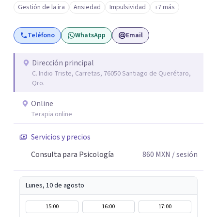
Gestión de la ira
Ansiedad
Impulsividad
+7 más
ciertos patrones o emociones. Puedes superar lo que te
preocupa y lograr tus objetivos más pronto de lo que
Teléfono
WhatsApp
Email
imaginas. Contáctame por Wahtsapp. Puedo ayudarte.
Dirección principal
C. Indio Triste, Carretas, 76050 Santiago de Querétaro,
Qro.
Online
Terapia online
Servicios y precios
Consulta para Psicología
860
MXN
/ sesión
Lunes, 10 de agosto
15:00
16:00
17:00