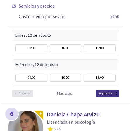
para agendar una primera sesión gratuita. Y si estás
Servicios y precios
pasando por un momento difícil y necesitas hablar con
Costo medio por sesión
$450
alguien, también puedes contactarme: la primera
conversación no tiene costo.
Lunes, 10 de agosto
09:00
16:00
19:00
Miércoles, 12 de agosto
09:00
10:00
19:00
Más días
Anterior
Siguiente
6
Daniela Chapa Arvizu
Licenciada en psicología
5
/ 5