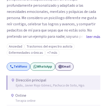
profundamente personalizado y adaptado a las
necesidades emocionales, mentales y psíquicas de cada
persona. Me considero un psicólogo diferente me gusta
reír contigo, celebrar tus logros y avances, y compartir
pedacitos de mí para que sepas que no estás solo. No
pretendo ser un ejemplo para nadie; soy una persona que
leer más
también sufre, llora, ríe y grita. Para mí, tu salud, tu paz y
Ansiedad
Trastornos del espectro autista
tu tranquilidad siempre estarán por encima de lo
Enfermedades crónicas
+7 más
económico. A lo largo de mi camino he cuestionado
muchas de las reglas rígidas que aprendí en la formación
Teléfono
WhatsApp
Email
tradicional, porque creo que antes que las técnicas se
necesita humanidad, presencia y una conexión real para
que el proceso terapéutico tenga sentido. Trabajo
Dirección principal
Ejido, Javier Rojo Gómez, Pachuca de Soto, Hgo.
especialmente con procesos de duelo Y psicooncología,
ofreciendo un espacio cercano, humano y libre de juicios.
Online
Si tú o algún familiar están atravesando un proceso
Terapia online
relacionado con cáncer, puedes escribirme por WhatsApp