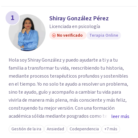
1
Shiray González Pérez
Licenciada en psicología
No verificado
Terapia Online
Hola soy Shiray González y puedo ayudarte a ti y a tu
familia a transformar tu vida, reescribiendo tu historia,
mediante procesos terapéuticos profundos y sostenibles
en el tiempo. Yo no solo te ayudo a resolver un problema,
sino te ayudo, guío y acompaño a cambiar tu vida para
vivirla de manera más plena, más consciente y más feliz,
construyendo tu mejor versión. Con una formación
académica sólida mediante posgrados como terapeuta
leer más
breve, familiar e infantil, así como con respaldo
Gestión de la ira
Ansiedad
Codependencia
+7 más
profesional y experiencia clínica de más de 26 años y