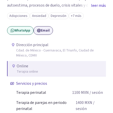
autoestima, procesos de duelo, crisis vitales y desafíos
leer más
relacionados con la adaptación a nuevas etapas de la vida.
Adopciones
Ansiedad
Depresión
+7 más
Mi enfoque se basa en la escucha empática, el respeto por
la historia de cada persona y el trabajo conjunto para
WhatsApp
Email
desarrollar herramientas que favorezcan el bienestar
emocional y una mejor calidad de vida. Creo firmemente
que buscar ayuda psicológica es un acto de valentía y
Dirección principal
Cdad. de México - Cuernavaca, El Triunfo, Ciudad de
autocuidado. Mi objetivo es acompañarte para que puedas
México, CDMX
comprender mejor lo que estás viviendo, fortalecer tus
recursos personales y construir una vida más plena y
Online
congruente con tus necesidades y valores.
Terapia online
Servicios y precios
Terapia perinatal
1100
MXN
/ sesión
Terapia de parejas en periodo
1400
MXN
/
perinatal
sesión