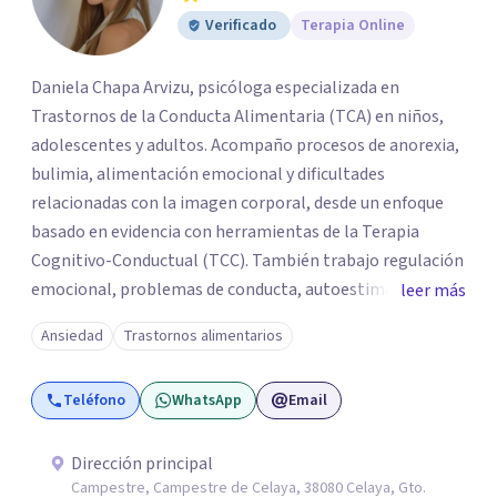
Verificado
Terapia Online
Daniela Chapa Arvizu, psicóloga especializada en
Trastornos de la Conducta Alimentaria (TCA) en niños,
adolescentes y adultos. Acompaño procesos de anorexia,
bulimia, alimentación emocional y dificultades
relacionadas con la imagen corporal, desde un enfoque
basado en evidencia con herramientas de la Terapia
Cognitivo-Conductual (TCC). También trabajo regulación
emocional, problemas de conducta, autoestima y
leer más
desarrollo de habilidades sociales y emocionales en
Ansiedad
Trastornos alimentarios
población infantil y juvenil. Me mantengo en constante
formación y actualización para brindar el
Teléfono
WhatsApp
Email
acompañamiento más efectivo a cada persona. Ofrezco
un espacio de apoyo, educación sobre salud mental y
alimentación consciente, adaptado a las necesidades de
Dirección principal
Campestre, Campestre de Celaya, 38080 Celaya, Gto.
cada paciente y su familia. Atiendo de forma online.