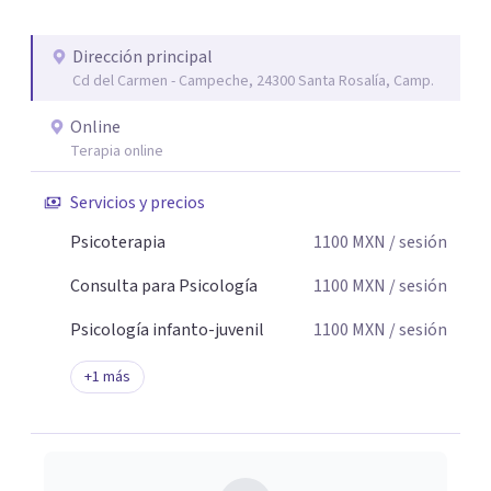
personal te acompaño en el proceso con empatía
auténtica y comunicación clara y directa para darte
Dirección principal
seguridad emocional y una dirección firme de tu proceso
Cd del Carmen - Campeche, 24300 Santa Rosalía, Camp.
de cambio.
Online
Terapia online
Servicios y precios
Psicoterapia
1100
MXN
/ sesión
Consulta para Psicología
1100
MXN
/ sesión
Psicología infanto-juvenil
1100
MXN
/ sesión
+
1
más