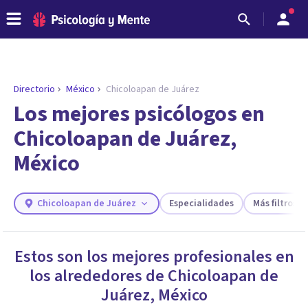
Directorio
México
Chicoloapan de Juárez
ENCONTRAR MI TERAPEUTA
¿Necesitas ayuda para encontrar el
Los mejores psicólogos en
psicólogo adecuado?
Chicoloapan de Juárez,
Responde a unas breves preguntas y te ofreceremos
México
los profesionales que más se ajustan a tus
necesidades.
Responder cuestionario
Chicoloapan de Juárez
Especialidades
Más filtros
Estos son los mejores profesionales en
los alrededores de
Chicoloapan de
Juárez
,
México