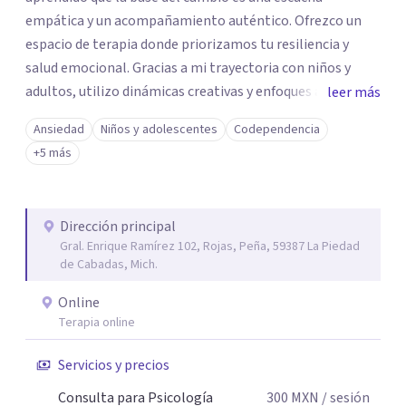
empática y un acompañamiento auténtico. ​Ofrezco un
espacio de terapia donde priorizamos tu resiliencia y
salud emocional. Gracias a mi trayectoria con niños y
adultos, utilizo dinámicas creativas y enfoques adaptados
leer más
a tus necesidades específicas. Estoy aquí para escucharte
Ansiedad
Niños y adolescentes
Codependencia
y brindarte las herramientas necesarias para fortalecer
+5 más
tu paz mental.
Dirección principal
Gral. Enrique Ramírez 102, Rojas, Peña, 59387 La Piedad
de Cabadas, Mich.
Online
Terapia online
Servicios y precios
Consulta para Psicología
300
MXN
/ sesión