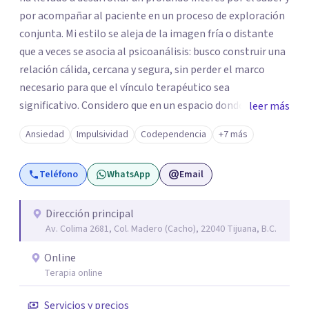
por acompañar al paciente en un proceso de exploración
conjunta. Mi estilo se aleja de la imagen fría o distante
que a veces se asocia al psicoanálisis: busco construir una
relación cálida, cercana y segura, sin perder el marco
necesario para que el vínculo terapéutico sea
significativo. Considero que en un espacio donde uno
leer más
puede sentirse acompañado y escuchado, es posible
Ansiedad
Impulsividad
Codependencia
+7 más
mirar con honestidad cómo nos vinculamos afuera, qué se
repite, qué duele, y qué puede transformarse. En mi
Teléfono
WhatsApp
Email
consultorio hay lugar para todo: risas, tristezas, enojos y
silencios; cada emoción tiene sentido y merece ser
escuchada. Si pudiste conectar con algo de esto,
Dirección principal
Av. Colima 2681, Col. Madero (Cacho), 22040 Tijuana, B.C.
mándame un mensaje y comencemos juntos a trabajar en
eso que has dejado de lado.
Online
Terapia online
Servicios y precios