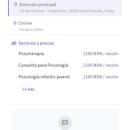
Dirección principal
seguridad emocional y una dirección firme de tu proceso
Cd del Carmen - Campeche, 24300 Santa Rosalía, Camp.
de cambio.
Online
Terapia online
Servicios y precios
Psicoterapia
1100
MXN
/ sesión
Consulta para Psicología
1100
MXN
/ sesión
Psicología infanto-juvenil
1100
MXN
/ sesión
+
1
más