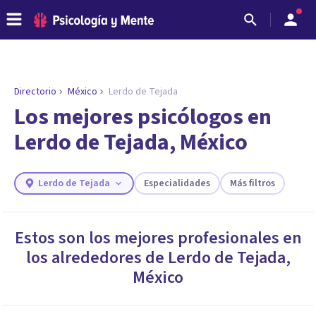
Directorio
México
Lerdo de Tejada
ENCONTRAR MI TERAPEUTA
¿Necesitas ayuda para encontrar el
Los mejores psicólogos en
psicólogo adecuado?
Lerdo de Tejada, México
Responde a unas breves preguntas y te ofreceremos
los profesionales que más se ajustan a tus
necesidades.
Lerdo de Tejada
Especialidades
Más filtros
Responder cuestionario
Estos son los mejores profesionales en
los alrededores de
Lerdo de Tejada
,
México