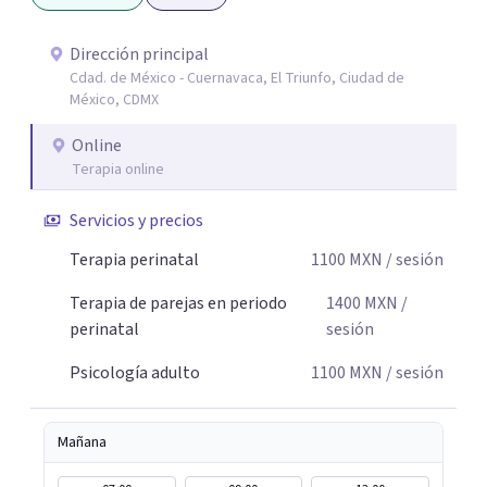
emocional y una mejor calidad de vida. Creo firmemente
que buscar ayuda psicológica es un acto de valentía y
Dirección principal
Cdad. de México - Cuernavaca, El Triunfo, Ciudad de
autocuidado. Mi objetivo es acompañarte para que puedas
México, CDMX
comprender mejor lo que estás viviendo, fortalecer tus
recursos personales y construir una vida más plena y
Online
congruente con tus necesidades y valores.
Terapia online
Servicios y precios
Terapia perinatal
1100
MXN
/ sesión
Terapia de parejas en periodo
1400
MXN
/
perinatal
sesión
Psicología adulto
1100
MXN
/ sesión
Mañana