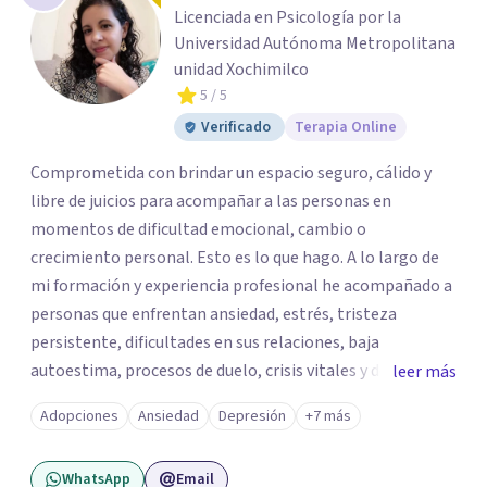
Licenciada en Psicología por la
Universidad Autónoma Metropolitana
unidad Xochimilco
5
/ 5
Verificado
Terapia Online
Comprometida con brindar un espacio seguro, cálido y
libre de juicios para acompañar a las personas en
momentos de dificultad emocional, cambio o
crecimiento personal. Esto es lo que hago. A lo largo de
mi formación y experiencia profesional he acompañado a
personas que enfrentan ansiedad, estrés, tristeza
persistente, dificultades en sus relaciones, baja
autoestima, procesos de duelo, crisis vitales y desafíos
leer más
relacionados con la adaptación a nuevas etapas de la vida.
Adopciones
Ansiedad
Depresión
+7 más
Mi enfoque se basa en la escucha empática, el respeto por
la historia de cada persona y el trabajo conjunto para
WhatsApp
Email
desarrollar herramientas que favorezcan el bienestar