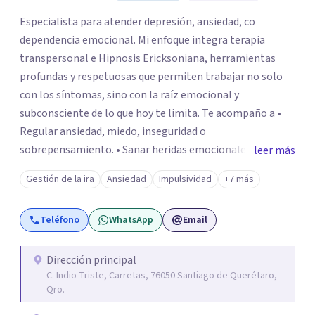
Especialista para atender depresión, ansiedad, co
dependencia emocional. Mi enfoque integra terapia
transpersonal e Hipnosis Ericksoniana, herramientas
profundas y respetuosas que permiten trabajar no solo
con los síntomas, sino con la raíz emocional y
subconsciente de lo que hoy te limita. Te acompaño a •
Regular ansiedad, miedo, inseguridad o
sobrepensamiento. • Sanar heridas emocionales y
leer más
fortalecer tu autoestima. . Comprender por qué repites
Gestión de la ira
Ansiedad
Impulsividad
+7 más
ciertos patrones o emociones. Puedes superar lo que te
preocupa y lograr tus objetivos más pronto de lo que
Teléfono
WhatsApp
Email
imaginas. Contáctame por Wahtsapp. Puedo ayudarte.
Dirección principal
C. Indio Triste, Carretas, 76050 Santiago de Querétaro,
Qro.