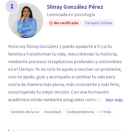
1
Shiray González Pérez
Licenciada en psicología
No verificado
Terapia Online
Hola soy Shiray González y puedo ayudarte a ti y a tu
familia a transformar tu vida, reescribiendo tu historia,
mediante procesos terapéuticos profundos y sostenibles
en el tiempo. Yo no solo te ayudo a resolver un problema,
sino te ayudo, guío y acompaño a cambiar tu vida para
vivirla de manera más plena, más consciente y más feliz,
construyendo tu mejor versión. Con una formación
académica sólida mediante posgrados como terapeuta
leer más
breve, familiar e infantil, así como con respaldo
Gestión de la ira
Ansiedad
Codependencia
+7 más
profesional y experiencia clínica de más de 26 años y
personal te acompaño en el proceso con empatía
auténtica y comunicación clara y directa para darte