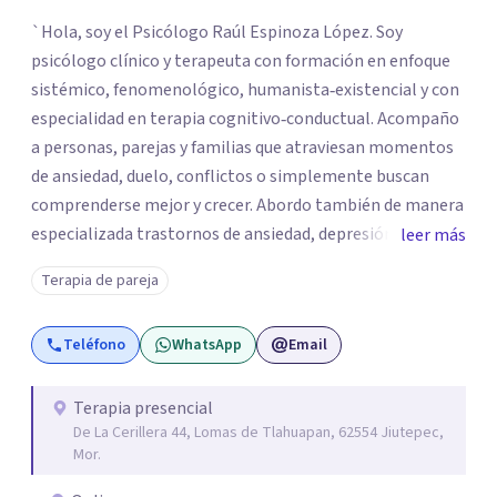
`Hola, soy el Psicólogo Raúl Espinoza López. Soy
psicólogo clínico y terapeuta con formación en enfoque
sistémico, fenomenológico, humanista‑existencial y con
especialidad en terapia cognitivo‑conductual. Acompaño
a personas, parejas y familias que atraviesan momentos
de ansiedad, duelo, conflictos o simplemente buscan
comprenderse mejor y crecer. Abordo también de manera
especializada trastornos de ansiedad, depresión,
leer más
trastornos de atención e hiperactividad, trastornos del
Terapia de pareja
estado de ánimo, problemas emocionales y
conductuales, así como dificultades en el manejo del
Teléfono
WhatsApp
Email
estrés y las emociones. Mi espacio es seguro, respetuoso
y sin juicios: aquí tú eres el protagonista de tu proceso, y
mi labor es escucharte con atención, acompañarte a dar
Terapia presencial
De La Cerillera 44, Lomas de Tlahuapan, 62554 Jiutepec,
sentido a lo que vives y construir juntos caminos hacia tu
Mor.
bienestar. Gracias por confiar en este camino.`