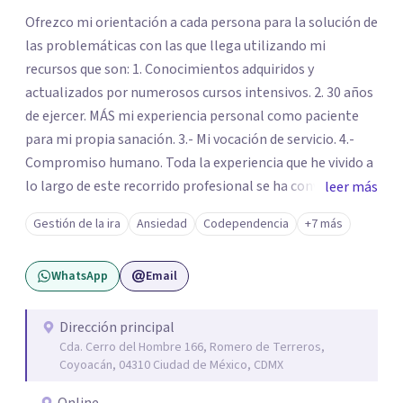
Ofrezco mi orientación a cada persona para la solución de
las problemáticas con las que llega utilizando mi
recursos que son: 1. Conocimientos adquiridos y
actualizados por numerosos cursos intensivos. 2. 30 años
de ejercer. MÁS mi experiencia personal como paciente
para mi propia sanación. 3.- Mi vocación de servicio. 4.-
Compromiso humano. Toda la experiencia que he vivido a
lo largo de este recorrido profesional se ha convertido en
leer más
una forma de vida congruente y satisfactoria en mi, por la
Gestión de la ira
Ansiedad
Codependencia
+7 más
certeza de quien soy y de mis objetivos, que me han dado
el mando de mi existencia y este es mi objetivo para mis
WhatsApp
Email
pacientes en un ambiente de compresión y
descubrimientos de si mismos.
Dirección principal
Cda. Cerro del Hombre 166, Romero de Terreros,
Coyoacán, 04310 Ciudad de México, CDMX