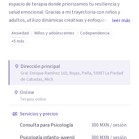
espacio de terapia donde priorizamos tu resiliencia y
salud emocional. Gracias a mi trayectoria con niños y
adultos, utilizo dinámicas creativas y enfoques adaptados
leer más
a tus necesidades específicas. Estoy aquí para escucharte
Ansiedad
Niños y adolescentes
Codependencia
y brindarte las herramientas necesarias para fortalecer
+5 más
tu paz mental.
Dirección principal
Gral. Enrique Ramírez 102, Rojas, Peña, 59387 La Piedad
de Cabadas, Mich.
Online
Terapia online
Servicios y precios
Consulta para Psicología
300
MXN
/ sesión
Psicología infanto-juvenil
300
MXN
/ sesión