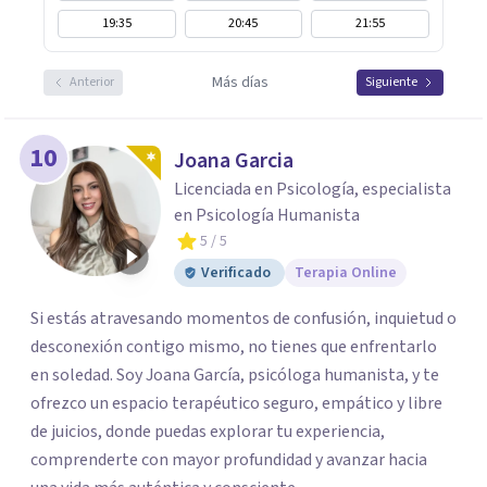
19:35
20:45
21:55
Más días
Anterior
Siguiente
10
Joana Garcia
Licenciada en Psicología, especialista
en Psicología Humanista
5
/ 5
Verificado
Terapia Online
Si estás atravesando momentos de confusión, inquietud o
desconexión contigo mismo, no tienes que enfrentarlo
en soledad. Soy Joana García, psicóloga humanista, y te
ofrezco un espacio terapéutico seguro, empático y libre
de juicios, donde puedas explorar tu experiencia,
comprenderte con mayor profundidad y avanzar hacia