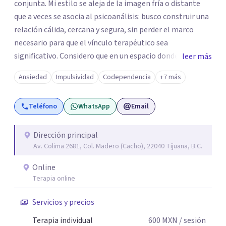
conjunta. Mi estilo se aleja de la imagen fría o distante
que a veces se asocia al psicoanálisis: busco construir una
relación cálida, cercana y segura, sin perder el marco
necesario para que el vínculo terapéutico sea
significativo. Considero que en un espacio donde uno
leer más
puede sentirse acompañado y escuchado, es posible
Ansiedad
Impulsividad
Codependencia
+7 más
mirar con honestidad cómo nos vinculamos afuera, qué se
repite, qué duele, y qué puede transformarse. En mi
Teléfono
WhatsApp
Email
consultorio hay lugar para todo: risas, tristezas, enojos y
silencios; cada emoción tiene sentido y merece ser
escuchada. Si pudiste conectar con algo de esto,
Dirección principal
Av. Colima 2681, Col. Madero (Cacho), 22040 Tijuana, B.C.
mándame un mensaje y comencemos juntos a trabajar en
eso que has dejado de lado.
Online
Terapia online
Servicios y precios
Terapia individual
600
MXN
/ sesión