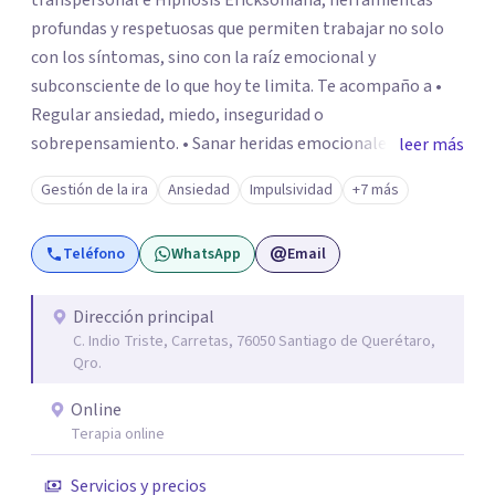
transpersonal e Hipnosis Ericksoniana, herramientas
profundas y respetuosas que permiten trabajar no solo
con los síntomas, sino con la raíz emocional y
subconsciente de lo que hoy te limita. Te acompaño a •
Regular ansiedad, miedo, inseguridad o
sobrepensamiento. • Sanar heridas emocionales y
leer más
fortalecer tu autoestima. . Comprender por qué repites
Gestión de la ira
Ansiedad
Impulsividad
+7 más
ciertos patrones o emociones. Puedes superar lo que te
preocupa y lograr tus objetivos más pronto de lo que
Teléfono
WhatsApp
Email
imaginas. Contáctame por Wahtsapp. Puedo ayudarte.
Dirección principal
C. Indio Triste, Carretas, 76050 Santiago de Querétaro,
Qro.
Online
Terapia online
Servicios y precios