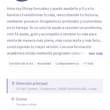
Hola soy Shiray González y puedo ayudarte a ti y a tu
familia a transformar tu vida, reescribiendo tu historia,
mediante procesos terapéuticos profundos y sostenibles
en el tiempo. Yo no solo te ayudo a resolver un problema,
sino te ayudo, guío y acompaño a cambiar tu vida para
vivirla de manera más plena, más consciente y más feliz,
construyendo tu mejor versión. Con una formación
académica sólida mediante posgrados como terapeuta
leer más
breve, familiar e infantil, así como con respaldo
Gestión de la ira
Ansiedad
Codependencia
+7 más
profesional y experiencia clínica de más de 26 años y
personal te acompaño en el proceso con empatía
auténtica y comunicación clara y directa para darte
Dirección principal
seguridad emocional y una dirección firme de tu proceso
Cd del Carmen - Campeche, 24300 Santa Rosalía, Camp.
de cambio.
Online
Terapia online