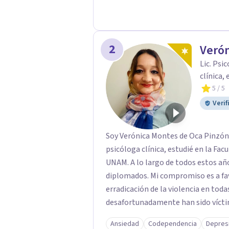
2
Verón
Lic. Psi
clínica,
5
/ 5
Verif
Soy Verónica Montes de Oca Pinzón,
psicóloga clínica, estudié en la Fac
UNAM. A lo largo de todos estos añ
diplomados. Mi compromiso es a fav
erradicación de la violencia en tod
desafortunadamente han sido víctim
Ansiedad
Codependencia
Depres