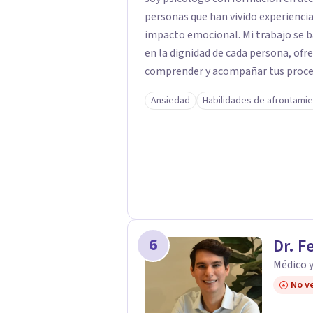
personas que han vivido experiencias
impacto emocional. Mi trabajo se basa en un enfoque respetuoso, ético y centrado
en la dignidad de cada persona, ofr
comprender y acompañar tus proces
firmemente en la importancia de co
Ansiedad
Habilidades de afrontami
bienestar, la autonomía y el sentido de vida. Será un gusto aco
proceso. Quedo atento para resolver cual
Pedro Gilberto Lobato Cruz Psicól
6
Dr. F
Médico 
No ve