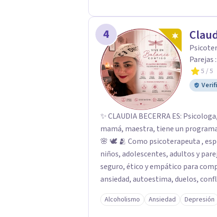
4
Claud
Psicoter
Parejas 
5
/ 5
Verif
✨ CLAUDIA BECERRA ES: Psicologa, Psicoterapeuta y Sexologa, tambien, esposa,
mamá, maestra, tiene un programa de 
🌸 🕊️ 🫂 Como psicoterapeuta , e
niños, adolescentes, adultos y parej
seguro, ético y empático para com
ansiedad, autoestima, duelos, confl
desde una mirada humana e integral
Alcoholismo
Ansiedad
Depresión
regulación emocional y el equilibrio interno. 💖 💕 💫 🔥 