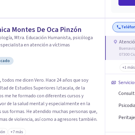
Teléfo
ica Montes De Oca Pinzón
cología, Mtra. Educación Humanista, psicóloga
Atenció
 especialista en atención a víctimas
Buenavis
07300 Ci
icado
+1 más
 todos me dicen Vero. Hace 24 años que soy
Servicio
ultad de Estudios Superiores Iztacala, de la
Consult
os me he formado con diferentes cursos y
or de la salud mental y especialmente en la
Psicodi
as sus formas. He atendido muchas personas que,
Peritaje
as de violencia, así como a agresores también.
ión
+7 más