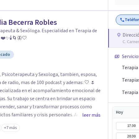
Teléfo
ia Becerra Robles
apeuta & Sexóloga. Especialidad en Terapia de
Direcci
: ❤️✨🕯️🌀🦋🤍
C. Carne
icado
Servicio
Terapia
Terapia
radio, mas de 100 podcast y ademas: 🤍 🌷
specializada en el acompañamiento emocional de
Terapia 
as. Su trabajo se centra en brindar un espacio
prender, sanar y transformar procesos como
Hoy
ictos familiares y crisis personales. Acompaña
leer más
, favoreciendo el autoconocimiento, la
17:30
+7 más
 Como sexóloga,
20:30