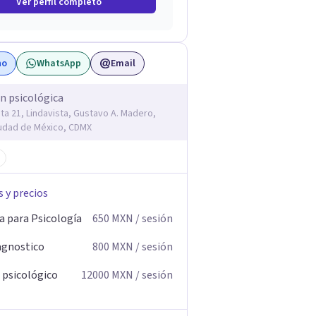
Ver perfil completo
no
WhatsApp
Email
n psicológica
ta 21, Lindavista, Gustavo A. Madero,
udad de México, CDMX
s y precios
a para Psicología
650
MXN
/ sesión
agnostico
800
MXN
/ sesión
 psicológico
12000
MXN
/ sesión