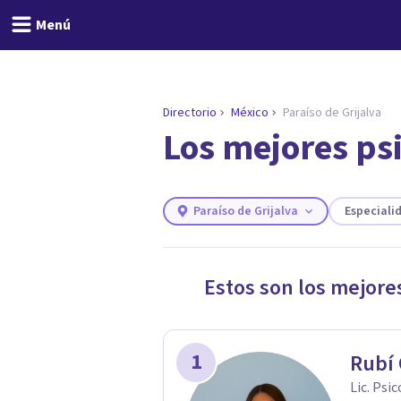
Menú
Directorio
México
Paraíso de Grijalva
Los mejores psi
ENCONTRAR MI TERAPEUTA
¿Necesitas ayuda para 
Responde a unas breves preguntas y 
Responder cuestionario
Paraíso de Grijalva
Especiali
Estos son los mejore
1
Rubí
Lic. Psi