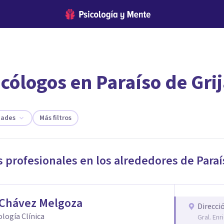
cólogos en Paraíso de Gri
encontrar el psicólogo adecuado?
te ofreceremos los profesionales que más se ajustan a tus necesi
dades
Más filtros
s profesionales en los alrededores de
Paraí
 Chávez Melgoza
Direcci
cología Clínica
Gral. En