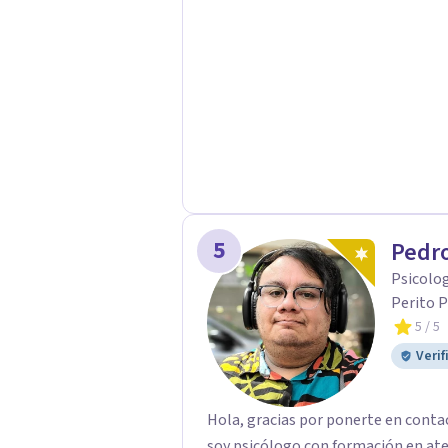
especializada en Sexualidad Humana
Acompaña procesos relacionados con
vínculos afectivos, comunicación ín
Su enfoque integra cuerpo, emocion
sexualidad libre de culpa y en armonía con 
alma a sanar, recordando el equilib
desde una presencia amorosa y cons
5
Pedro
Psicolog
Perito P
5
/ 5
Verif
Hola, gracias por ponerte en conta
soy psicólogo con formación en at