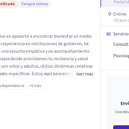
Piedad d
rificado
Terapia Online
Online
Terapia o
Servicio
tivo es ayudarte a encontrar bienestar en medio
 mi experiencia en instituciones de gobierno, he
Consult
es una escucha empática y un acompañamiento
Psicolog
rapia donde priorizamos tu resiliencia y salud
 con niños y adultos, utilizo dinámicas creativas
des específicas. Estoy aquí para escucharte y
leer más
ias para fortalecer tu paz mental.
odependencia
+5 más
Enví
Coordin