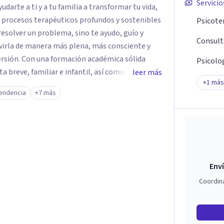
Servicio
darte a ti y a tu familia a transformar tu vida,
e procesos terapéuticos profundos y sostenibles
Psicote
resolver un problema, sino te ayudo, guío y
Consult
virla de manera más plena, más consciente y
émica sólida
Psicolog
breve, familiar e infantil, así como con
leer más
+
1
más
clínica de más de 26 años y personal te
endencia
+7 más
 auténtica y comunicación clara y directa para
rección firme de tu proceso de cambio.
Enví
Coordin