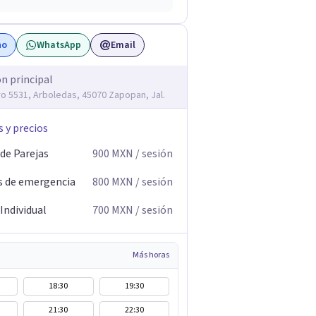
no
WhatsApp
Email
ón principal
ro 5531, Arboledas, 45070 Zapopan, Jal.
s y precios
 de Parejas
900
MXN
/ sesión
s de emergencia
800
MXN
/ sesión
Individual
700
MXN
/ sesión
Más horas
18:30
19:30
21:30
22:30