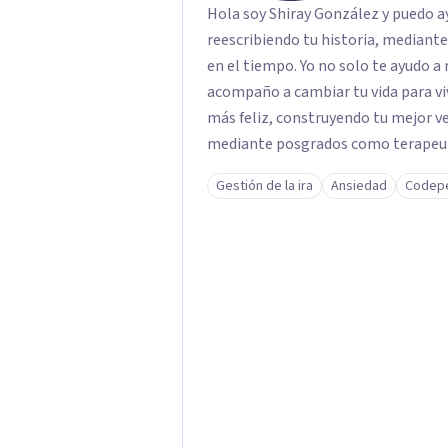
Hola soy Shiray González y puedo ayu
reescribiendo tu historia, mediant
en el tiempo. Yo no solo te ayudo a 
acompaño a cambiar tu vida para vi
más feliz, construyendo tu mejor versión. Con una formación acad
mediante posgrados como terapeuta 
respaldo profesional y experiencia 
Gestión de la ira
Ansiedad
Codep
acompaño en el proceso con empatía
darte seguridad emocional y una di