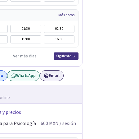
Más horas
01:30
02:30
15:00
16:00
Ver más días
Siguiente
no
WhatsApp
Email
online
s y precios
a para Psicología
600
MXN
/ sesión