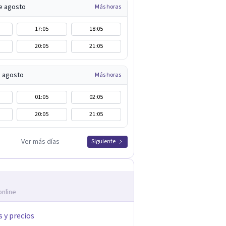
e agosto
Más horas
17:05
18:05
20:05
21:05
e agosto
Más horas
01:05
02:05
20:05
21:05
Ver más días
Siguiente
online
s y precios