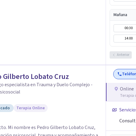
 consciente, saludable y respetuosa.
 identidad sexual, educación sexual, placer,
Mañana
tima y sanación de la historia sexual personal.
es y conciencia, promoviendo una vivencia de la
00:30
el bienestar emocional. ✨ “Acompaño el
14:00
rio entre mente, cuerpo, emociones y energía,
ciente.” 💫
Anterior
Teléfo
 Gilberto Lobato Cruz
o especialista en Trauma y Duelo Complejo -
Online
sicosocial
Terapia 
icado
Terapia Online
Servicio
Consult
cto. Mi nombre es Pedro Gilberto Lobato Cruz,
ención psicosocial, trauma y acompañamiento a