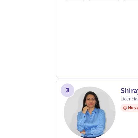
3
Shira
Licencia
No ve