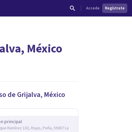
Accede
Regístrate
jalva, México
dades.
so de Grijalva
,
México
ón principal
rique Ramírez 102, Rojas, Peña, 59387 La