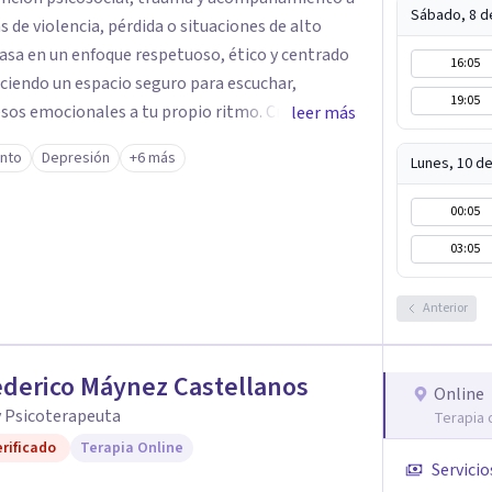
Sábado, 8 d
 de violencia, pérdida o situaciones de alto
16:05
eciendo un espacio seguro para escuchar,
19:05
os emocionales a tu propio ritmo. Creo
leer más
nstruir juntos herramientas que fortalezcan el
ento
Depresión
+6 más
Lunes, 10 d
mpañarte en este
quier duda y acordar una cita. Un abrazo,
00:05
ogo
03:05
Anterior
ederico Máynez Castellanos
Online
y Psicoterapeuta
Terapia 
rificado
Terapia Online
Servicio