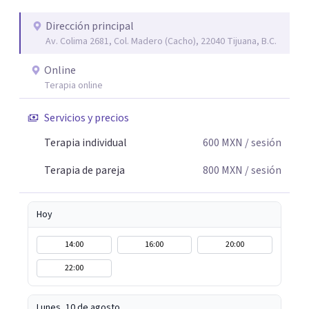
silencios; cada emoción tiene sentido y merece ser
escuchada. Si pudiste conectar con algo de esto,
Dirección principal
Av. Colima 2681, Col. Madero (Cacho), 22040 Tijuana, B.C.
mándame un mensaje y comencemos juntos a trabajar en
eso que has dejado de lado.
Online
Terapia online
Servicios y precios
Terapia individual
600
MXN
/ sesión
Terapia de pareja
800
MXN
/ sesión
Hoy
14:00
16:00
20:00
22:00
Lunes, 10 de agosto