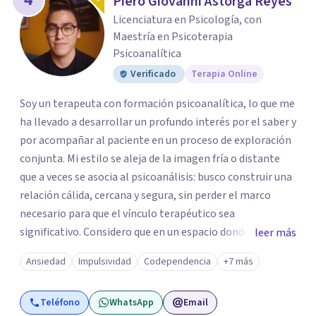
Piero Giovanni Astorga Reyes
Licenciatura en Psicología, con
Maestría en Psicoterapia
Psicoanalítica
Verificado
Terapia Online
Soy un terapeuta con formación psicoanalítica, lo que me
ha llevado a desarrollar un profundo interés por el saber y
por acompañar al paciente en un proceso de exploración
conjunta. Mi estilo se aleja de la imagen fría o distante
que a veces se asocia al psicoanálisis: busco construir una
relación cálida, cercana y segura, sin perder el marco
necesario para que el vínculo terapéutico sea
significativo. Considero que en un espacio donde uno
leer más
puede sentirse acompañado y escuchado, es posible
Ansiedad
Impulsividad
Codependencia
+7 más
mirar con honestidad cómo nos vinculamos afuera, qué se
repite, qué duele, y qué puede transformarse. En mi
Teléfono
WhatsApp
Email
consultorio hay lugar para todo: risas, tristezas, enojos y