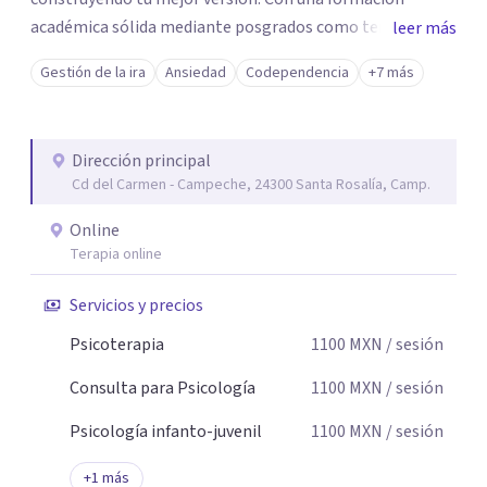
académica sólida mediante posgrados como terapeuta
leer más
breve, familiar e infantil, así como con respaldo
Gestión de la ira
Ansiedad
Codependencia
+7 más
profesional y experiencia clínica de más de 26 años y
personal te acompaño en el proceso con empatía
auténtica y comunicación clara y directa para darte
Dirección principal
seguridad emocional y una dirección firme de tu proceso
Cd del Carmen - Campeche, 24300 Santa Rosalía, Camp.
de cambio.
Online
Terapia online
Servicios y precios
Psicoterapia
1100
MXN
/ sesión
Consulta para Psicología
1100
MXN
/ sesión
Psicología infanto-juvenil
1100
MXN
/ sesión
+
1
más