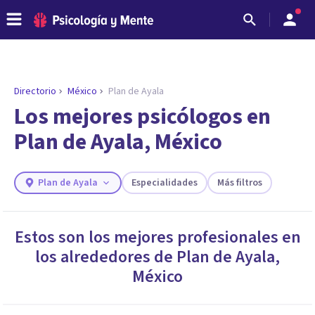
Directorio
México
Plan de Ayala
ENCONTRAR MI TERAPEUTA
¿Necesitas ayuda para encontrar el
Los mejores psicólogos en
psicólogo adecuado?
Plan de Ayala, México
Responde a unas breves preguntas y te ofreceremos
los profesionales que más se ajustan a tus
necesidades.
Plan de Ayala
Especialidades
Más filtros
Responder cuestionario
Estos son los mejores profesionales en
los alrededores de
Plan de Ayala
,
México