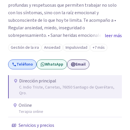
profundas y respetuosas que permiten trabajar no solo
con los síntomas, sino con la raíz emocional y
subconsciente de lo que hoy te limita. Te acompaño a •
Regular ansiedad, miedo, inseguridad o
sobrepensamiento. • Sanar heridas emocionales y
leer más
fortalecer tu autoestima. . Comprender por qué repites
Gestión de la ira
Ansiedad
Impulsividad
+7 más
ciertos patrones o emociones. Puedes superar lo que te
preocupa y lograr tus objetivos más pronto de lo que
Teléfono
WhatsApp
Email
imaginas. Contáctame por Wahtsapp. Puedo ayudarte.
Dirección principal
C. Indio Triste, Carretas, 76050 Santiago de Querétaro,
Qro.
Online
Terapia online
Servicios y precios