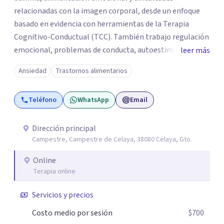
relacionadas con la imagen corporal, desde un enfoque
basado en evidencia con herramientas de la Terapia
Cognitivo-Conductual (TCC). También trabajo regulación
emocional, problemas de conducta, autoestima y
leer más
desarrollo de habilidades sociales y emocionales en
Ansiedad
Trastornos alimentarios
población infantil y juvenil. Me mantengo en constante
formación y actualización para brindar el
Teléfono
WhatsApp
Email
acompañamiento más efectivo a cada persona. Ofrezco
un espacio de apoyo, educación sobre salud mental y
alimentación consciente, adaptado a las necesidades de
Dirección principal
Campestre, Campestre de Celaya, 38080 Celaya, Gto.
cada paciente y su familia. Atiendo de forma online.
Puedes reservar tu primera sesión directamente desde mi
Online
perfil.
Terapia online
Servicios y precios
Costo medio por sesión
$700