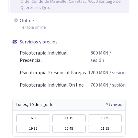
C. del Conde de Miravalle, Carretas, 76050 Santiago de
Querétaro, Qro.
Online
Terapia online
Servicios y precios
Psicoterapia Individual
800
MXN
/
Presencial
sesión
Psicoterapia Presencial Parejas
1200
MXN
/ sesión
Psicoterapia Individual On line
700
MXN
/ sesión
Lunes, 10 de agosto
Más horas
16:05
17:15
18:25
19:35
20:45
21:55