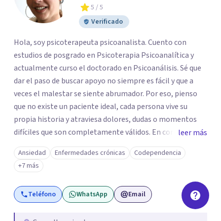
5
/ 5
Verificado
Hola, soy psicoterapeuta psicoanalista. Cuento con
estudios de posgrado en Psicoterapia Psicoanalítica y
actualmente curso el doctorado en Psicoanálisis. Sé que
dar el paso de buscar apoyo no siempre es fácil y que a
veces el malestar se siente abrumador. Por eso, pienso
que no existe un paciente ideal, cada persona vive su
propia historia y atraviesa dolores, dudas o momentos
difíciles que son completamente válidos. En consulta, mi
leer más
intención es ofrecerte un espacio humano y seguro, en el
Ansiedad
Enfermedades crónicas
Codependencia
que sientas la confianza para expresarte y sentir. Nos
+7 más
daremos el tiempo de ir recorriendo tu historia de vida,
identificando con calma de dónde viene aquello que hoy
Teléfono
WhatsApp
Email
pesa haciendo consciente el origen, tus emociones y
experiencias, tanto pasadas como presentes. Es un lugar