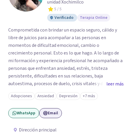
unidad Xochimilco
5
/ 5
Verificado
Terapia Online
Comprometida con brindar un espacio seguro, cálido y
libre de juicios para acompañar a las personas en
momentos de dificultad emocional, cambio o
crecimiento personal. Esto es lo que hago. A lo largo de
mi formación y experiencia profesional he acompañado a
personas que enfrentan ansiedad, estrés, tristeza
persistente, dificultades en sus relaciones, baja
autoestima, procesos de duelo, crisis vitales y desafíos
leer más
relacionados con la adaptación a nuevas etapas de la vida.
Adopciones
Ansiedad
Depresión
+7 más
Mi enfoque se basa en la escucha empática, el respeto por
la historia de cada persona y el trabajo conjunto para
WhatsApp
Email
desarrollar herramientas que favorezcan el bienestar
emocional y una mejor calidad de vida. Creo firmemente
que buscar ayuda psicológica es un acto de valentía y
Dirección principal