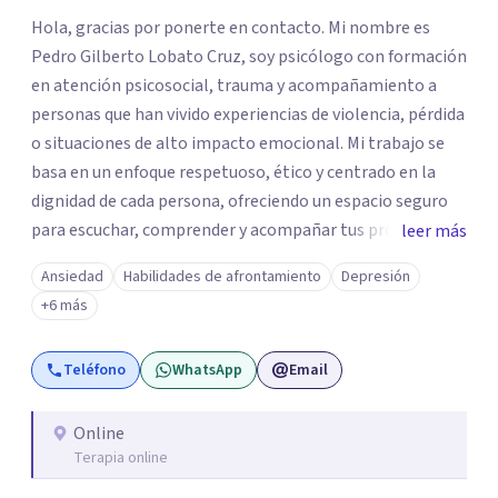
Hola, gracias por ponerte en contacto. Mi nombre es
Pedro Gilberto Lobato Cruz, soy psicólogo con formación
en atención psicosocial, trauma y acompañamiento a
personas que han vivido experiencias de violencia, pérdida
o situaciones de alto impacto emocional. Mi trabajo se
basa en un enfoque respetuoso, ético y centrado en la
dignidad de cada persona, ofreciendo un espacio seguro
para escuchar, comprender y acompañar tus procesos
leer más
emocionales a tu propio ritmo. Creo firmemente en la
Ansiedad
Habilidades de afrontamiento
Depresión
importancia de construir juntos herramientas que
+6 más
fortalezcan el bienestar, la autonomía y el sentido de
vida. Será un gusto acompañarte en este proceso. Quedo
Teléfono
WhatsApp
Email
atento para resolver cualquier duda y acordar una cita. Un
abrazo, Pedro Gilberto Lobato Cruz Psicólogo
Online
Terapia online