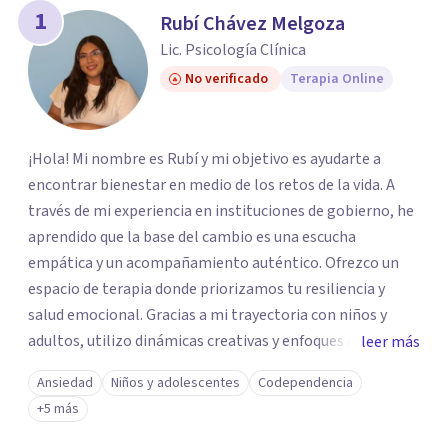
1
Rubí Chávez Melgoza
Lic. Psicología Clínica
No verificado
Terapia Online
¡Hola! Mi nombre es Rubí y mi objetivo es ayudarte a
encontrar bienestar en medio de los retos de la vida. A
través de mi experiencia en instituciones de gobierno, he
aprendido que la base del cambio es una escucha
empática y un acompañamiento auténtico. ​Ofrezco un
espacio de terapia donde priorizamos tu resiliencia y
salud emocional. Gracias a mi trayectoria con niños y
adultos, utilizo dinámicas creativas y enfoques adaptados
leer más
a tus necesidades específicas. Estoy aquí para escucharte
Ansiedad
Niños y adolescentes
Codependencia
y brindarte las herramientas necesarias para fortalecer
+5 más
tu paz mental.