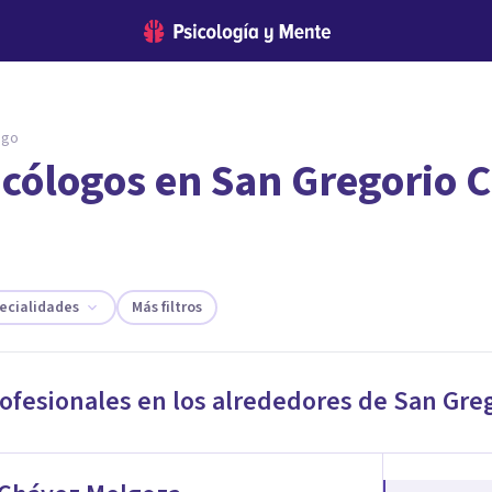
ngo
icólogos en San Gregorio 
encontrar el psicólogo adecuado?
 te ofreceremos los profesionales que más se ajustan a tus
ecialidades
Más filtros
rofesionales en los alrededores de
San Gre