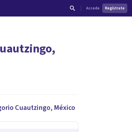
Accede
Regístrate
Cuautzingo,
gorio Cuautzingo
,
México