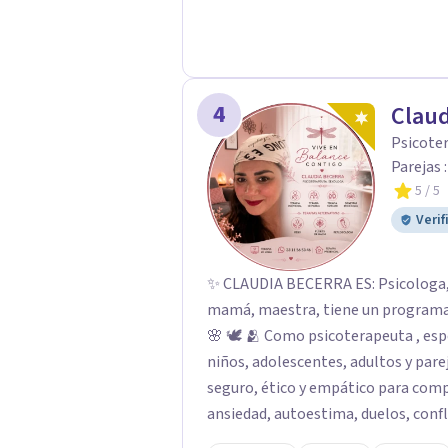
4
Claud
Psicoter
Parejas 
5
/ 5
Verif
✨ CLAUDIA BECERRA ES: Psicologa, Psicoterapeuta y Sexologa, tambien, esposa,
mamá, maestra, tiene un programa de 
🌸 🕊️ 🫂 Como psicoterapeuta , e
niños, adolescentes, adultos y parej
seguro, ético y empático para com
ansiedad, autoestima, duelos, confl
desde una mirada humana e integral