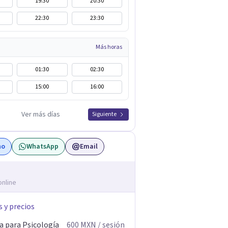
19:30
20:30
22:30
23:30
Más horas
01:30
02:30
15:00
16:00
Ver más días
Siguiente
no
WhatsApp
Email
online
s y precios
a para Psicología
600
MXN
/ sesión