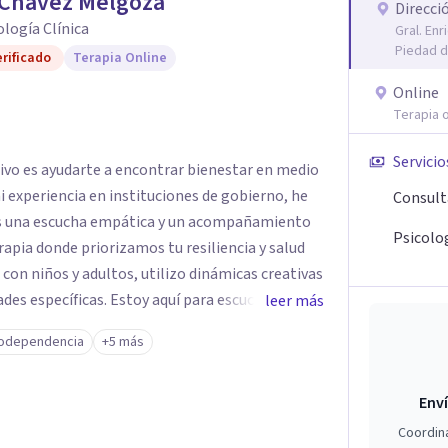
 Chávez Melgoza
Direcci
cología Clínica
Gral. En
Piedad d
rificado
Terapia Online
Online
Terapia o
Servicio
tivo es ayudarte a encontrar bienestar en medio
 mi experiencia en instituciones de gobierno, he
Consult
es una escucha empática y un acompañamiento
Psicolog
rapia donde priorizamos tu resiliencia y salud
 con niños y adultos, utilizo dinámicas creativas
des específicas. Estoy aquí para escucharte y
leer más
ias para fortalecer tu paz mental.
odependencia
+5 más
Enví
Coordin