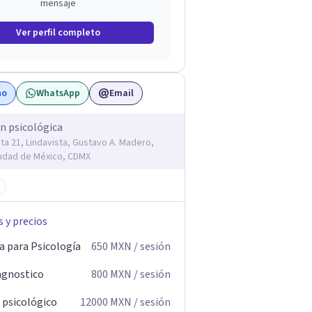
mensaje
Ver perfil completo
no
WhatsApp
Email
n psicológica
ta 21, Lindavista, Gustavo A. Madero,
udad de México, CDMX
s y precios
a para Psicología
650
MXN
/ sesión
agnostico
800
MXN
/ sesión
 psicológico
12000
MXN
/ sesión