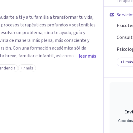
Terapia o
Servicio
darte a ti y a tu familia a transformar tu vida,
e procesos terapéuticos profundos y sostenibles
Psicote
resolver un problema, sino te ayudo, guío y
Consult
virla de manera más plena, más consciente y
émica sólida
Psicolog
breve, familiar e infantil, así como con
leer más
+
1
más
clínica de más de 26 años y personal te
endencia
+7 más
 auténtica y comunicación clara y directa para
rección firme de tu proceso de cambio.
Enví
Coordin