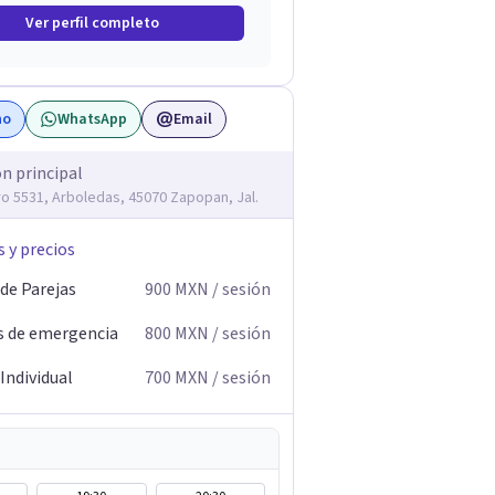
Ver perfil completo
no
WhatsApp
Email
ón principal
ro 5531, Arboledas, 45070 Zapopan, Jal.
s y precios
 de Parejas
900
MXN
/ sesión
s de emergencia
800
MXN
/ sesión
Individual
700
MXN
/ sesión