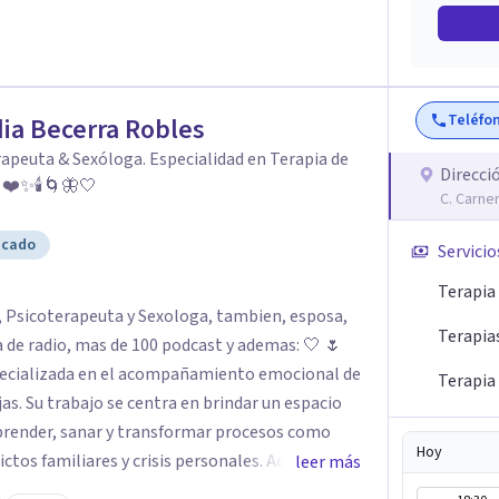
Teléfo
ia Becerra Robles
apeuta & Sexóloga. Especialidad en Terapia de
Direcci
: ❤️✨🕯️🌀🦋🤍
C. Carne
icado
Servicio
Terapia
Terapia
radio, mas de 100 podcast y ademas: 🤍 🌷
specializada en el acompañamiento emocional de
Terapia 
as. Su trabajo se centra en brindar un espacio
prender, sanar y transformar procesos como
Hoy
ictos familiares y crisis personales. Acompaña
leer más
, favoreciendo el autoconocimiento, la