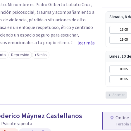
cto. Mi nombre es Pedro Gilberto Lobato Cruz,
ención psicosocial, trauma y acompañamiento a
Sábado, 8 d
 de violencia, pérdida o situaciones de alto
16:05
eciendo un espacio seguro para escuchar,
19:05
os emocionales a tu propio ritmo. Creo
leer más
nstruir juntos herramientas que fortalezcan el
ento
Depresión
+6 más
Lunes, 10 d
mpañarte en este
quier duda y acordar una cita. Un abrazo,
00:05
ogo
03:05
Anterior
ederico Máynez Castellanos
Online
y Psicoterapeuta
Terapia 