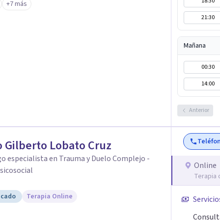
18:30
+7 más
 Como sexóloga,
21:30
 consciente, saludable y respetuosa.
 identidad sexual, educación sexual, placer,
Mañana
tima y sanación de la historia sexual personal.
es y conciencia, promoviendo una vivencia de la
00:30
el bienestar emocional. ✨ “Acompaño el
14:00
rio entre mente, cuerpo, emociones y energía,
ciente.” 💫
Anterior
Teléfo
 Gilberto Lobato Cruz
o especialista en Trauma y Duelo Complejo -
Online
sicosocial
Terapia 
icado
Terapia Online
Servicio
Consult