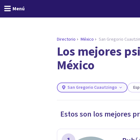
Menú
Directorio
México
San Gregorio Cuautzi
Los mejores ps
ENCONTRAR MI TERAPEUTA
¿Necesitas ayuda para 
México
Responde a unas breves preguntas y
necesidades.
Responder cuestionario
San Gregorio Cuautzingo
Esp
Estos son los mejores p