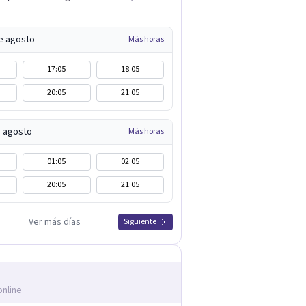
e agosto
Más horas
17:05
18:05
20:05
21:05
e agosto
Más horas
01:05
02:05
20:05
21:05
Ver más días
Siguiente
online