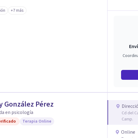
ión
+7 más
Enví
Coordin
y González Pérez
Direcci
da en psicología
Cd del C
Camp.
rificado
Terapia Online
Online