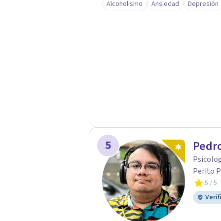
Alcoholismo
Ansiedad
Depresión
regulación emocional y el equilibrio interno. 💖 💕 💫 🔥 
especializada en Sexualidad Humana
Acompaña procesos relacionados con
vínculos afectivos, comunicación ín
Su enfoque integra cuerpo, emocion
sexualidad libre de culpa y en armonía con 
alma a sanar, recordando el equilib
desde una presencia amorosa y cons
5
Pedro
Psicolog
Perito P
5
/ 5
Verif