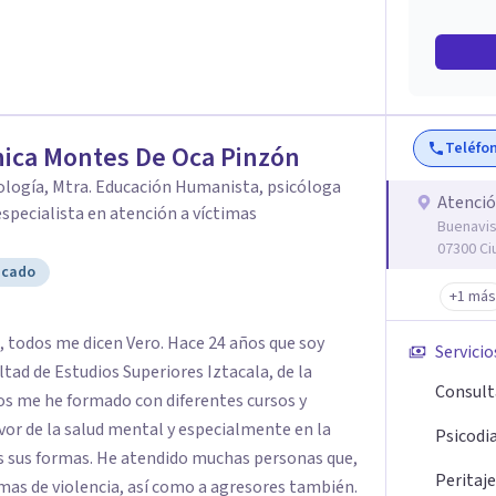
Teléfo
ica Montes De Oca Pinzón
cología, Mtra. Educación Humanista, psicóloga
Atenció
 especialista en atención a víctimas
Buenavis
07300 Ci
icado
+1 más
 todos me dicen Vero. Hace 24 años que soy
Servicio
ultad de Estudios Superiores Iztacala, de la
Consult
os me he formado con diferentes cursos y
or de la salud mental y especialmente en la
Psicodi
as sus formas. He atendido muchas personas que,
Peritaje
as de violencia, así como a agresores también.