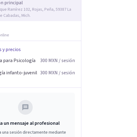
ón principal
rique Ramírez 102, Rojas, Peña, 59387 La
e Cabadas, Mich.
nline
s y precios
a para Psicología
300
MXN
/ sesión
ía infanto-juvenil
300
MXN
/ sesión
a un mensaje al profesional
a una sesión directamente mediante