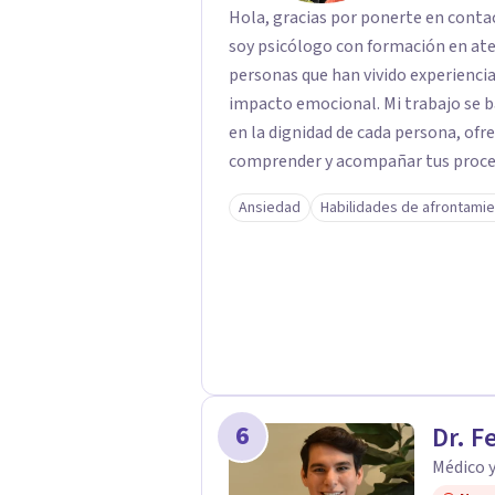
Hola, gracias por ponerte en conta
soy psicólogo con formación en at
personas que han vivido experiencias
impacto emocional. Mi trabajo se basa en un enfoque respetuoso, ético y centrado
en la dignidad de cada persona, ofr
comprender y acompañar tus proces
firmemente en la importancia de co
Ansiedad
Habilidades de afrontami
bienestar, la autonomía y el sentido de vida. Será un gusto aco
proceso. Quedo atento para resolver cual
Pedro Gilberto Lobato Cruz Psicól
6
Dr. F
Médico 