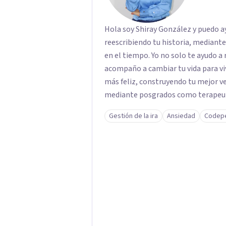
Hola soy Shiray González y puedo ayu
reescribiendo tu historia, mediant
en el tiempo. Yo no solo te ayudo a 
acompaño a cambiar tu vida para vi
más feliz, construyendo tu mejor versión. Con una formación acad
mediante posgrados como terapeuta 
respaldo profesional y experiencia 
Gestión de la ira
Ansiedad
Codep
acompaño en el proceso con empatía
darte seguridad emocional y una di