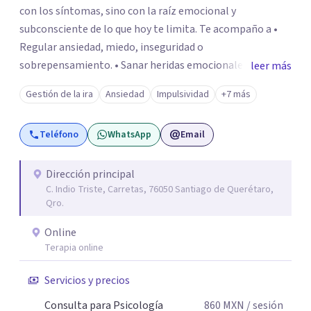
con los síntomas, sino con la raíz emocional y
subconsciente de lo que hoy te limita. Te acompaño a •
Regular ansiedad, miedo, inseguridad o
sobrepensamiento. • Sanar heridas emocionales y
leer más
fortalecer tu autoestima. . Comprender por qué repites
Gestión de la ira
Ansiedad
Impulsividad
+7 más
ciertos patrones o emociones. Puedes superar lo que te
preocupa y lograr tus objetivos más pronto de lo que
Teléfono
WhatsApp
Email
imaginas. Contáctame por Wahtsapp. Puedo ayudarte.
Dirección principal
C. Indio Triste, Carretas, 76050 Santiago de Querétaro,
Qro.
Online
Terapia online
Servicios y precios
Consulta para Psicología
860
MXN
/ sesión