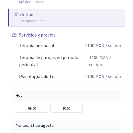
México, CDMX
comprender mejor lo que estás viviendo, fortalecer tus
recursos personales y construir una vida más plena y
Online
congruente con tus necesidades y valores.
Terapia online
Servicios y precios
Terapia perinatal
1100
MXN
/ sesión
Terapia de parejas en periodo
1400
MXN
/
perinatal
sesión
Psicología adulto
1100
MXN
/ sesión
Hoy
09:00
10:00
Martes, 11 de agosto