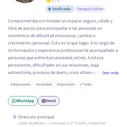
5
/ 5
Verificado
Terapia Online
Comprometida con brindar un espacio seguro, cálido y
libre de juicios para acompañar a las personas en
momentos de dificultad emocional, cambio o
crecimiento personal. Esto es lo que hago. A lo largo de
mi formación y experiencia profesional he acompañado a
personas que enfrentan ansiedad, estrés, tristeza
persistente, dificultades en sus relaciones, baja
autoestima, procesos de duelo, crisis vitales y desafíos
leer más
relacionados con la adaptación a nuevas etapas de la vida.
Adopciones
Ansiedad
Depresión
+7 más
Mi enfoque se basa en la escucha empática, el respeto por
la historia de cada persona y el trabajo conjunto para
WhatsApp
Email
desarrollar herramientas que favorezcan el bienestar
emocional y una mejor calidad de vida. Creo firmemente
que buscar ayuda psicológica es un acto de valentía y
Dirección principal
Cdad. de México - Cuernavaca, El Triunfo, Ciudad de
autocuidado. Mi objetivo es acompañarte para que puedas