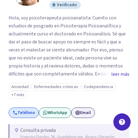
Verificado
Hola, soy psicoterapeuta psicoanalista. Cuento con
estudios de posgrado en Psicoterapia Psicoanalítica y
actualmente curso el doctorado en Psicoanálisis. Sé que
dar el paso de buscar apoyo no siempre es fácil y que a
veces el malestar se siente abrumador. Por eso, pienso
que no existe un paciente ideal, cada persona vive su
propia historia y atraviesa dolores, dudas o momentos
difíciles que son completamente válidos. En consulta, mi
leer más
intención es ofrecerte un espacio humano y seguro, en el
Ansiedad
Enfermedades crónicas
Codependencia
que sientas la confianza para expresarte y sentir. Nos
+7 más
daremos el tiempo de ir recorriendo tu historia de vida,
identificando con calma de dónde viene aquello que hoy
Teléfono
WhatsApp
Email
pesa haciendo consciente el origen, tus emociones y
experiencias, tanto pasadas como presentes. Es un lugar
para comprender mejor tu mundo interno o cualquier
Consulta privada
Ernesto Elorduy 76, Guadalupe Inn, Álvaro Obregón,