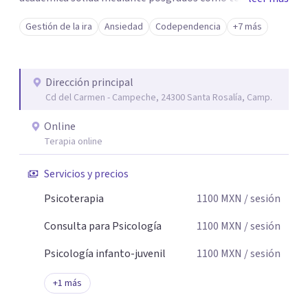
breve, familiar e infantil, así como con respaldo
Gestión de la ira
Ansiedad
Codependencia
+7 más
profesional y experiencia clínica de más de 26 años y
personal te acompaño en el proceso con empatía
auténtica y comunicación clara y directa para darte
Dirección principal
seguridad emocional y una dirección firme de tu proceso
Cd del Carmen - Campeche, 24300 Santa Rosalía, Camp.
de cambio.
Online
Terapia online
Servicios y precios
Psicoterapia
1100
MXN
/ sesión
Consulta para Psicología
1100
MXN
/ sesión
Psicología infanto-juvenil
1100
MXN
/ sesión
+
1
más