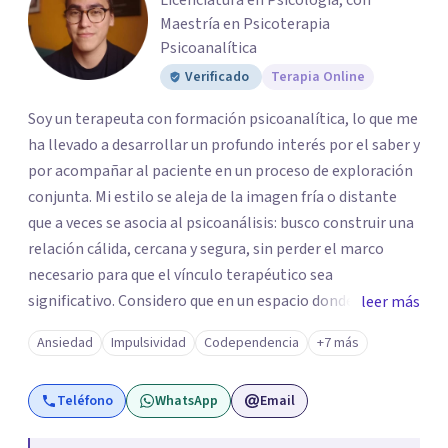
Licenciatura en Psicología, con
Maestría en Psicoterapia
Psicoanalítica
Verificado
Terapia Online
Soy un terapeuta con formación psicoanalítica, lo que me
ha llevado a desarrollar un profundo interés por el saber y
por acompañar al paciente en un proceso de exploración
conjunta. Mi estilo se aleja de la imagen fría o distante
que a veces se asocia al psicoanálisis: busco construir una
relación cálida, cercana y segura, sin perder el marco
necesario para que el vínculo terapéutico sea
significativo. Considero que en un espacio donde uno
leer más
puede sentirse acompañado y escuchado, es posible
Ansiedad
Impulsividad
Codependencia
+7 más
mirar con honestidad cómo nos vinculamos afuera, qué se
repite, qué duele, y qué puede transformarse. En mi
Teléfono
WhatsApp
Email
consultorio hay lugar para todo: risas, tristezas, enojos y
silencios; cada emoción tiene sentido y merece ser