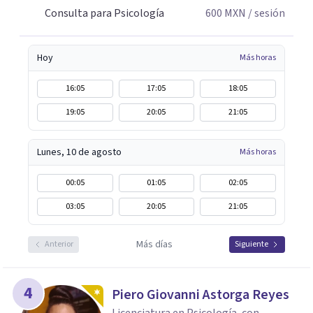
Consulta para Psicología
600
MXN
/ sesión
Hoy
Más horas
16:05
17:05
18:05
19:05
20:05
21:05
Lunes, 10 de agosto
Más horas
00:05
01:05
02:05
03:05
20:05
21:05
Más días
Anterior
Siguiente
4
Piero Giovanni Astorga Reyes