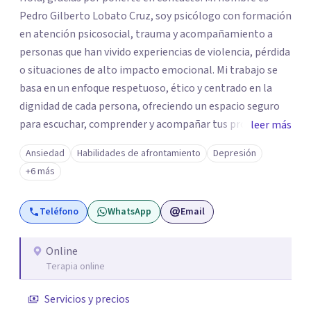
Pedro Gilberto Lobato Cruz, soy psicólogo con formación
en atención psicosocial, trauma y acompañamiento a
personas que han vivido experiencias de violencia, pérdida
o situaciones de alto impacto emocional. Mi trabajo se
basa en un enfoque respetuoso, ético y centrado en la
dignidad de cada persona, ofreciendo un espacio seguro
para escuchar, comprender y acompañar tus procesos
leer más
emocionales a tu propio ritmo. Creo firmemente en la
Ansiedad
Habilidades de afrontamiento
Depresión
importancia de construir juntos herramientas que
+6 más
fortalezcan el bienestar, la autonomía y el sentido de
vida. Será un gusto acompañarte en este proceso. Quedo
Teléfono
WhatsApp
Email
atento para resolver cualquier duda y acordar una cita. Un
abrazo, Pedro Gilberto Lobato Cruz Psicólogo
Online
Terapia online
Servicios y precios