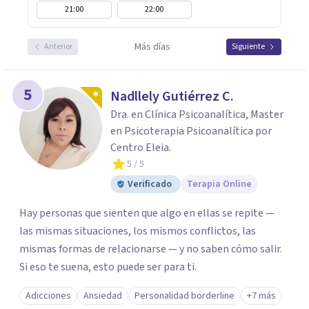
21:00
22:00
Más días
Anterior
Siguiente
5
Nadllely Gutiérrez C.
Dra. en Clínica Psicoanalítica, Master
en Psicoterapia Psicoanalítica por
Centro Eleia.
5
/ 5
Verificado
Terapia Online
Hay personas que sienten que algo en ellas se repite —
las mismas situaciones, los mismos conflictos, las
mismas formas de relacionarse — y no saben cómo salir.
Si eso te suena, esto puede ser para ti.
Adicciones
Ansiedad
Personalidad borderline
+7 más