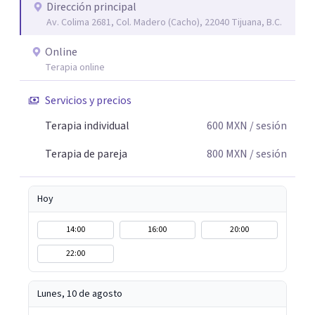
escuchada. Si pudiste conectar con algo de esto,
Dirección principal
Av. Colima 2681, Col. Madero (Cacho), 22040 Tijuana, B.C.
mándame un mensaje y comencemos juntos a trabajar en
eso que has dejado de lado.
Online
Terapia online
Servicios y precios
Terapia individual
600
MXN
/ sesión
Terapia de pareja
800
MXN
/ sesión
Hoy
14:00
16:00
20:00
22:00
Lunes, 10 de agosto