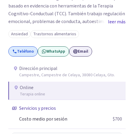
basado en evidencia con herramientas de la Terapia
Cognitivo-Conductual (TCC). También trabajo regulación
emocional, problemas de conducta, autoestima y
leer más
desarrollo de habilidades sociales y emocionales en
Ansiedad
Trastornos alimentarios
población infantil y juvenil. Me mantengo en constante
formación y actualización para brindar el
Teléfono
WhatsApp
Email
acompañamiento más efectivo a cada persona. Ofrezco
un espacio de apoyo, educación sobre salud mental y
alimentación consciente, adaptado a las necesidades de
Dirección principal
Campestre, Campestre de Celaya, 38080 Celaya, Gto.
cada paciente y su familia. Atiendo de forma online.
Puedes reservar tu primera sesión directamente desde mi
Online
perfil.
Terapia online
Servicios y precios
Costo medio por sesión
$700