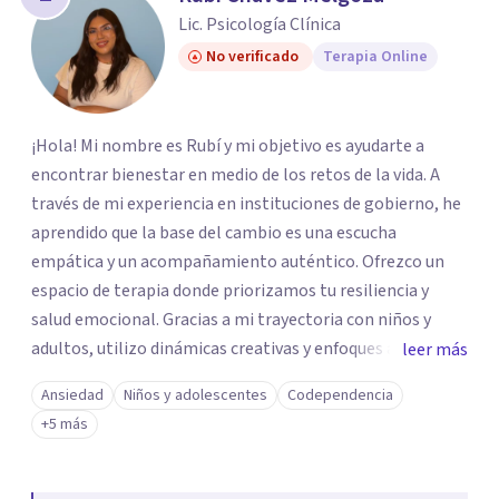
Lic. Psicología Clínica
No verificado
Terapia Online
¡Hola! Mi nombre es Rubí y mi objetivo es ayudarte a
encontrar bienestar en medio de los retos de la vida. A
través de mi experiencia en instituciones de gobierno, he
aprendido que la base del cambio es una escucha
empática y un acompañamiento auténtico. ​Ofrezco un
espacio de terapia donde priorizamos tu resiliencia y
salud emocional. Gracias a mi trayectoria con niños y
adultos, utilizo dinámicas creativas y enfoques adaptados
leer más
a tus necesidades específicas. Estoy aquí para escucharte
Ansiedad
Niños y adolescentes
Codependencia
y brindarte las herramientas necesarias para fortalecer
+5 más
tu paz mental.