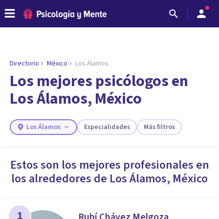
Directorio
México
Los Álamos
ENCONTRAR MI TERAPEUTA
¿Necesitas ayuda para encontrar el
Los mejores psicólogos en
psicólogo adecuado?
Los Álamos, México
Responde a unas breves preguntas y te ofreceremos
los profesionales que más se ajustan a tus
necesidades.
Los Álamos
Especialidades
Más filtros
Responder cuestionario
Estos son los mejores profesionales en
los alrededores de
Los Álamos
,
México
1
Rubí Chávez Melgoza