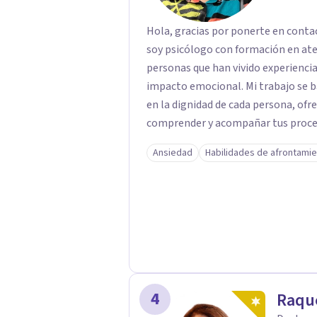
Hola, gracias por ponerte en conta
soy psicólogo con formación en at
personas que han vivido experiencias
impacto emocional. Mi trabajo se basa en un enfoque respetuoso, ético y centrado
en la dignidad de cada persona, ofr
comprender y acompañar tus proces
firmemente en la importancia de co
Ansiedad
Habilidades de afrontami
bienestar, la autonomía y el sentido de vida. Será un gusto aco
proceso. Quedo atento para resolver cual
Pedro Gilberto Lobato Cruz Psicól
4
Raque