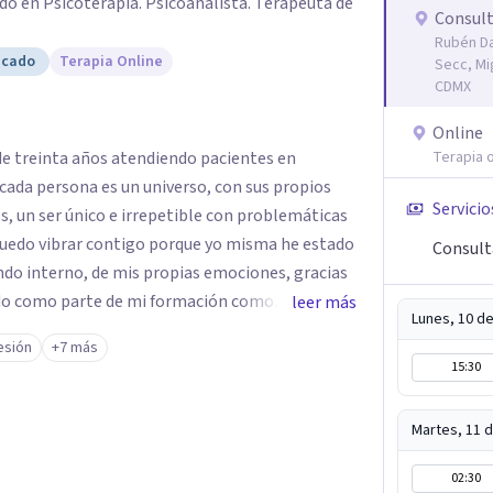
o en Psicoterapia. Psicoanalista. Terapeuta de
Consult
Rubén Da
icado
Terapia Online
Secc, Mi
CDMX
Online
Terapia o
Servicio
, un ser único e irrepetible con problemáticas
Puedo vibrar contigo porque yo misma he estado
Consult
do interno, de mis propias emociones, gracias
vado como parte de mi formación como
leer más
Lunes, 10 d
e mejor. Nadie puede entender al
esión
+7 más
e gustaría acompañarte en
15:30
imiento. Si por algún motivo la vida te esta
 para acompañarte y buscar las mejores
Martes, 11 
 ayudarte a aminorarlo y resolverlo a través del
modar, resignificar y elaborar, para que puedas
02:30