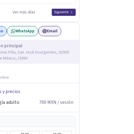
Ver más días
Siguiente
no
WhatsApp
Email
ón principal
lome Piña, San José Insurgentes, 03900
e México, CDMX
nline
s y precios
gía adulto
700
MXN
/ sesión