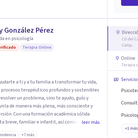
y González Pérez
Direcci
da en psicología
Cd del C
Camp.
rificado
Terapia Online
Online
Terapia o
Servicio
darte a ti y a tu familia a transformar tu vida,
e procesos terapéuticos profundos y sostenibles
Psicote
resolver un problema, sino te ayudo, guío y
Consult
virla de manera más plena, más consciente y
émica sólida
Psicolog
breve, familiar e infantil, así como con
leer más
+
1
más
clínica de más de 26 años y personal te
endencia
+7 más