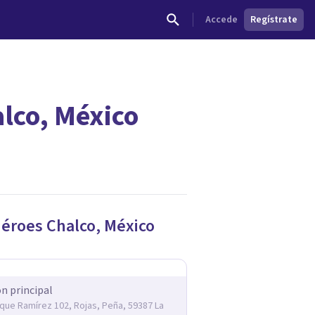
Accede
Regístrate
alco, México
dades.
Héroes Chalco
,
México
ón principal
rique Ramírez 102, Rojas, Peña, 59387 La