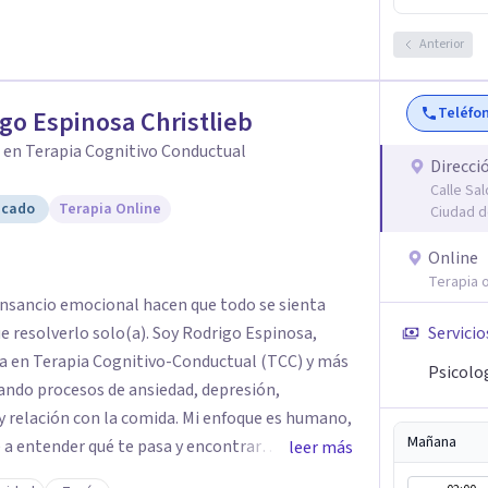
y en general tener una vida más feliz. Mi lema
Anterior
Teléfo
go Espinosa Christlieb
 en Terapia Cognitivo Conductual
Direcci
Calle Sa
icado
Terapia Online
Ciudad d
Online
Terapia o
 cansancio emocional hacen que todo se sienta
solo(a). Soy Rodrigo Espinosa,
Servicio
ía en Terapia Cognitivo-Conductual (TCC) y más
Psicolo
ando procesos de ansiedad, depresión,
 relación con la comida. Mi enfoque es humano,
Mañana
e a entender qué te pasa y encontrar
leer más
de las primeras sesiones. Brindo terapia