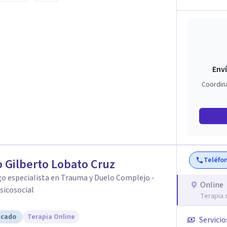
 auténtica y comunicación clara y directa para
rección firme de tu proceso de cambio.
Enví
Coordin
Teléfo
 Gilberto Lobato Cruz
o especialista en Trauma y Duelo Complejo -
Online
sicosocial
Terapia 
icado
Terapia Online
Servicio