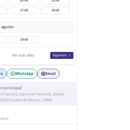
03:00
15:00
17:00
18:00
e agosto
19:00
Ver más días
Siguiente
no
WhatsApp
Email
ón principal
o Frías 815, Narvarte Poniente, Benito
03020 Ciudad de México, CDMX
nline