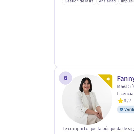
Gestión de la ira
Ansiedad
Impuls
psicológica presencial en Ciudad de
adaptando cada proceso a tu historia, personali
equilibrio no significa tener todas
para comprender lo que sentimos y volver a
profesional para ansiedad, bienesta
gusto acompañarte en este proces
6
Fanny
Maestría
Licencia
5
/ 5
Verif
Te comparto que la búsqueda de sign