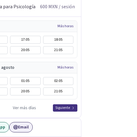
a para Psicología
600
MXN
/ sesión
Más horas
17:05
18:05
20:05
21:05
e agosto
Más horas
01:05
02:05
20:05
21:05
Ver más días
Siguiente
App
Email