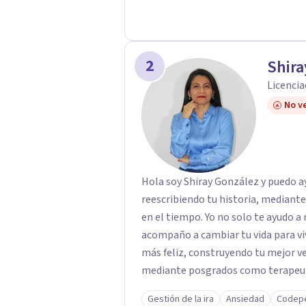
2
Shira
Licencia
No ve
Hola soy Shiray González y puedo ayu
reescribiendo tu historia, mediant
en el tiempo. Yo no solo te ayudo a 
acompaño a cambiar tu vida para vi
más feliz, construyendo tu mejor versión. Con una formación acad
mediante posgrados como terapeuta 
respaldo profesional y experiencia 
Gestión de la ira
Ansiedad
Codep