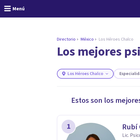
Menú
Directorio
México
Los Héroes Chalco
Los mejores ps
ENCONTRAR MI TERAPEUTA
¿Necesitas ayuda para 
Responde a unas breves preguntas y 
Responder cuestionario
Los Héroes Chalco
Especiali
Estos son los mejore
1
Rubí
Lic. Psi