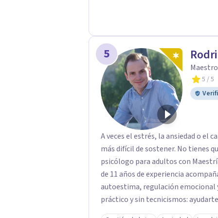
sentirte mejor, ser mas productivo 
es: PUEDES ESTAR MEJOR.
5
Rodri
Maestro
5
/ 5
Verif
A veces el estrés, la ansiedad o el
más difícil de sostener. No tienes que resolverlo 
psicólogo para adultos con Maestr
de 11 años de experiencia acompañ
autoestima, regulación emocional y
práctico y sin tecnicismos: ayudart
herramientas reales que puedas aplicar des