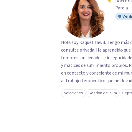
Doctorad
Pareja
Verif
Hola soy Raquel Tawil. Tengo más de treinta años atendiendo pacientes en
consulta privada. He aprendido que cada persona es un universo, con sus propios
temores, ansiedades e inseguridades
y matices de sufrimiento propios. 
en contacto y consciente de mi mun
al trabajo terapéutico que he lle
psicoterapeuta, lo que me permitirá comprendert
Adicciones
Gestión de la ira
Depr
otro si no se ha puesto en contacto consigo mismo. M
un camino de crecimiento y de conoc
poniendo retos difíciles estoy aquí
soluciones. Si estas sufriendo puedo
trabajo conjunto de recordar, reaco