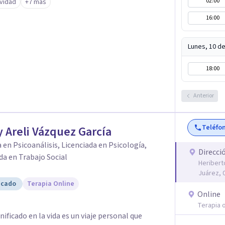
02:00
ividad
+7 más
 México y online para adultos en todo México,
16:00
dad y ritmo. A veces, recuperar el
 las respuestas, sino encontrar un espacio seguro
 nosotros mismos. Si buscas apoyo
Lunes, 10 d
r emocional o dificultades personales, será un
18:00
o.
Anterior
Teléfo
 Areli Vázquez García
 en Psicoanálisis, Licenciada en Psicología,
Direcci
da en Trabajo Social
Heribert
Juárez, 
icado
Terapia Online
Online
Terapia o
ificado en la vida es un viaje personal que