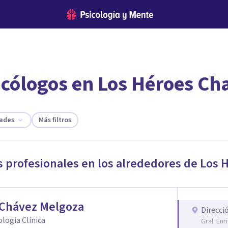
icólogos en Los Héroes Ch
encontrar el psicólogo adecuado?
te ofreceremos los profesionales que más se ajustan a tus necesi
dades
Más filtros
s profesionales en los alrededores de
Los 
 Chávez Melgoza
Direcci
cología Clínica
Gral. En