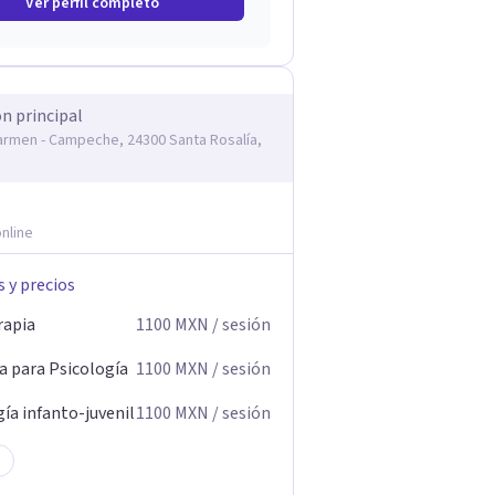
Ver perfil completo
ón principal
armen - Campeche, 24300 Santa Rosalía,
nline
s y precios
rapia
1100
MXN
/ sesión
a para Psicología
1100
MXN
/ sesión
ía infanto-juvenil
1100
MXN
/ sesión