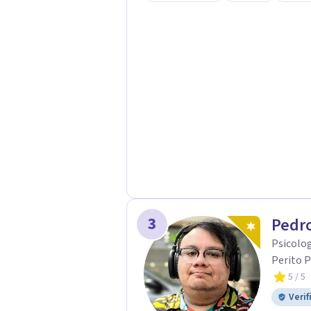
acompaño en el proceso con empatía
darte seguridad emocional y una di
3
Pedro
Psicolog
Perito P
5
/ 5
Verif