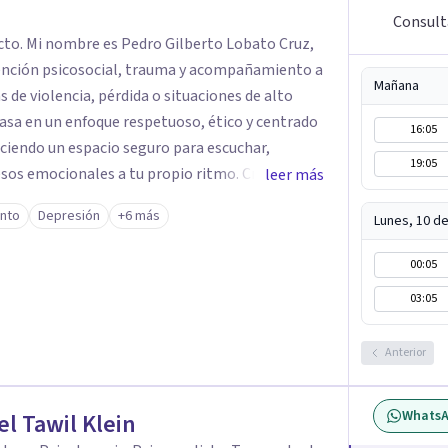
Consult
cto. Mi nombre es Pedro Gilberto Lobato Cruz,
ención psicosocial, trauma y acompañamiento a
Mañana
 de violencia, pérdida o situaciones de alto
16:05
eciendo un espacio seguro para escuchar,
19:05
os emocionales a tu propio ritmo. Creo
leer más
nstruir juntos herramientas que fortalezcan el
ento
Depresión
+6 más
Lunes, 10 d
mpañarte en este
quier duda y acordar una cita. Un abrazo,
00:05
ogo
03:05
Anterior
Whats
l Tawil Klein