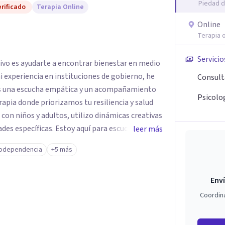
Piedad d
rificado
Terapia Online
Online
Terapia o
Servicio
tivo es ayudarte a encontrar bienestar en medio
 mi experiencia en instituciones de gobierno, he
Consult
es una escucha empática y un acompañamiento
Psicolog
rapia donde priorizamos tu resiliencia y salud
 con niños y adultos, utilizo dinámicas creativas
des específicas. Estoy aquí para escucharte y
leer más
ias para fortalecer tu paz mental.
odependencia
+5 más
Enví
Coordin