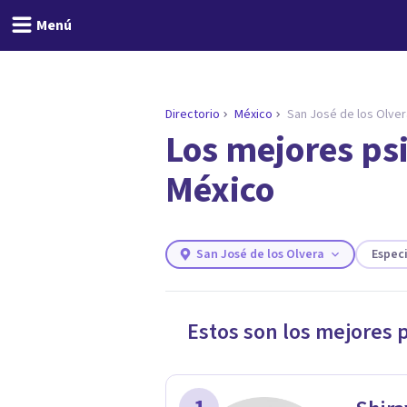
Menú
Directorio
México
San José de los Olver
Los mejores psi
ENCONTRAR MI TERAPEUTA
¿Necesitas ayuda para 
México
Responde a unas breves preguntas y 
Responder cuestionario
San José de los Olvera
Espec
Estos son los mejores 