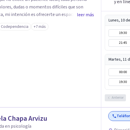
y en lín
dolores, dudas o momentos difíciles que son
a, mi intención es ofrecerte un espacio humano
leer más
Lunes, 10 d
anza para expresarte y sentir. Nos daremos el
Codependencia
+7 más
a de vida, identificando con calma de dónde viene
19:30
s emociones y experiencias,
21:45
 un lugar para comprender mejor tu mundo
estés atravesando. Acompañarte en lo que
e un nuevo sentido a las cosas, aprender a mirar
Martes, 11 
ir soltando de a poco las cargas que llevas día
00:00
entirte escuchado o escuchada y reencontrarte
oy para acompañarte en tu proceso.
19:30
Anterior
Teléfo
la Chapa Arvizu
da en psicología