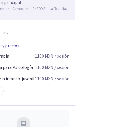
ón principal
armen - Campeche, 24300 Santa Rosalía,
nline
s y precios
rapia
1100
MXN
/ sesión
a para Psicología
1100
MXN
/ sesión
ía infanto-juvenil
1100
MXN
/ sesión