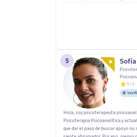
largo de mi camino he cuestionado m
formación tradicional, porque creo 
humanidad, presencia y una conexió
sentido. Trabajo especialmente con procesos de duelo Y psicooncología,
ofreciendo un espacio cercano, humano y libre de j
están atravesando un proceso relac
WhatsApp para agendar una primera 
momento difícil y necesitas hablar
5
Sofía
primera conversación no tiene cost
Psicoter
Psicoaná
5
/ 5
Verif
Hola, soy psicoterapeuta psicoanal
Psicoterapia Psicoanalítica y actual
que dar el paso de buscar apoyo no s
siente abrumador. Por eso, pienso q