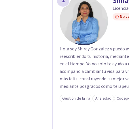
1
Shira
Licencia
No ve
Hola soy Shiray González y puedo ayu
reescribiendo tu historia, mediant
en el tiempo. Yo no solo te ayudo a 
acompaño a cambiar tu vida para vi
más feliz, construyendo tu mejor versión. Con una formación acad
mediante posgrados como terapeuta 
respaldo profesional y experiencia 
Gestión de la ira
Ansiedad
Codep
acompaño en el proceso con empatía
darte seguridad emocional y una di