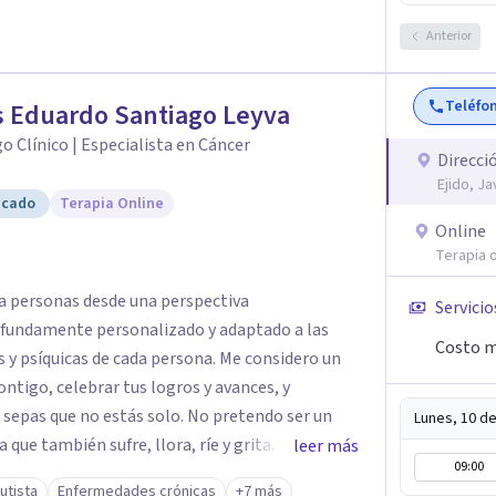
Anterior
Teléfo
 Eduardo Santiago Leyva
o Clínico | Especialista en Cáncer
Direcci
Ejido, J
icado
Terapia Online
Online
Terapia o
 personas desde una perspectiva
Servicio
ofundamente personalizado y adaptado a las
Costo m
y psíquicas de cada persona. Me considero un
ontigo, celebrar tus logros y avances, y
 sepas que no estás solo. No pretendo ser un
Lunes, 10 d
que también sufre, llora, ríe y grita. Para mí,
leer más
09:00
empre estarán por encima de lo económico. A lo
utista
Enfermedades crónicas
+7 más