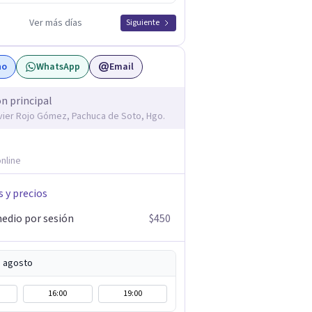
Ver más días
Siguiente
no
WhatsApp
Email
ón principal
avier Rojo Gómez, Pachuca de Soto, Hgo.
nline
s y precios
edio por sesión
$450
e agosto
16:00
19:00