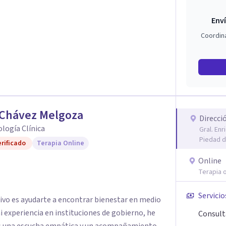
Enví
Coordin
 Chávez Melgoza
Direcci
cología Clínica
Gral. En
Piedad d
rificado
Terapia Online
Online
Terapia o
Servicio
tivo es ayudarte a encontrar bienestar en medio
 mi experiencia en instituciones de gobierno, he
Consult