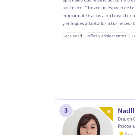
aprendido que la base del cambio 
auténtico. ​Ofrezco un espacio de te
emocional. Gracias a mi trayectoria
y enfoques adaptados a tus necesida
brindarte las herramientas necesar
Ansiedad
Niños y adolescentes
C
3
Nadll
Dra. en 
Psicoana
5
/ 5