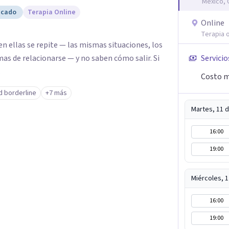
México,
icado
Terapia Online
Online
Terapia o
n ellas se repite — las mismas situaciones, los
as de relacionarse — y no saben cómo salir. Si
Servicio
.
Costo m
d borderline
+7 más
Martes, 11 
16:00
19:00
Miércoles, 
16:00
19:00