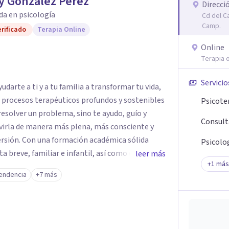
y González Pérez
Direcci
da en psicología
Cd del C
Camp.
rificado
Terapia Online
Online
Terapia o
Servicio
darte a ti y a tu familia a transformar tu vida,
e procesos terapéuticos profundos y sostenibles
Psicote
resolver un problema, sino te ayudo, guío y
Consult
virla de manera más plena, más consciente y
émica sólida
Psicolog
breve, familiar e infantil, así como con
leer más
+
1
más
clínica de más de 26 años y personal te
endencia
+7 más
 auténtica y comunicación clara y directa para
rección firme de tu proceso de cambio.