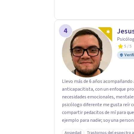
4
Jesus
Psicólog
5
/ 5
Verif
Llevo más de 6 años acompañando a
anticapacitista, con un enfoque pr
necesidades emocionales, mentales 
psicólogo diferente me gusta reír c
compartir pedacitos de mí para que
ejemplo para nadie; soy una persona 
tu salud, tu paz y tu tranquilidad si
Ansiedad
Trastornos del espectro a