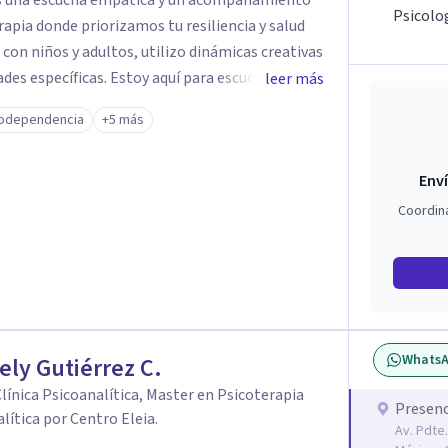
es una escucha empática y un acompañamiento
Psicolog
rapia donde priorizamos tu resiliencia y salud
 con niños y adultos, utilizo dinámicas creativas
des específicas. Estoy aquí para escucharte y
leer más
ias para fortalecer tu paz mental.
odependencia
+5 más
Enví
Coordin
Whats
ely Gutiérrez C.
Clínica Psicoanalítica, Master en Psicoterapia
Presenc
lítica por Centro Eleia.
Av. Pdte.