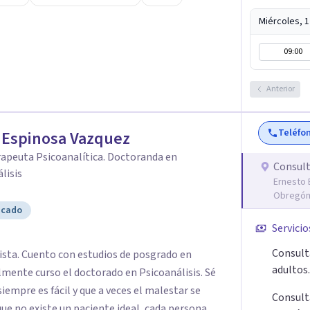
uchas de las reglas rígidas que aprendí en la
que antes que las técnicas se necesita
Miércoles, 
n real para que el proceso terapéutico tenga
09:00
uicios. Si tú o algún familiar
Anterior
ionado con cáncer, puedes escribirme por
sesión gratuita. Y si estás pasando por un
 con alguien, también puedes contactarme: la
Teléfo
 Espinosa Vazquez
o.
apeuta Psicoanalítica. Doctoranda en
Consult
lisis
Ernesto 
Obregón,
icado
Servicio
Consulta
ista. Cuento con estudios de posgrado en
adultos.
mente curso el doctorado en Psicoanálisis. Sé
iempre es fácil y que a veces el malestar se
Consulta
ue no existe un paciente ideal, cada persona