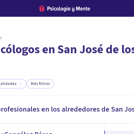
a
cólogos en San José de lo
encontrar el psicólogo adecuado?
te ofreceremos los profesionales que más se ajustan a tus necesi
ialidades
Más filtros
profesionales en los alrededores de
San Jos