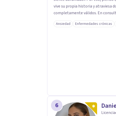
vive su propia historia y atraviesa 
completamente válidos. En consult
y seguro, en el que sientas la confi
Ansiedad
Enfermedades crónicas
tiempo de ir recorriendo tu histori
aquello que hoy pesa haciendo consciente el origen, tu
tanto pasadas como presentes. Es
interno o cualquier situación que 
sientes es el primer paso para darl
tus emociones con más amabilidad e 
a día. Si buscas un espacio donde s
contigo y tu tranquilidad, aquí est
6
Danie
Licencia