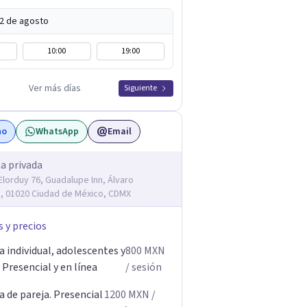
12 de agosto
10:00
19:00
Ver más días
Siguiente
no
WhatsApp
Email
a privada
Elorduy 76, Guadalupe Inn, Álvaro
 01020 Ciudad de México, CDMX
s y precios
 individual, adolescentes y
800
MXN
 Presencial y en línea
/ sesión
 de pareja. Presencial
1200
MXN
/