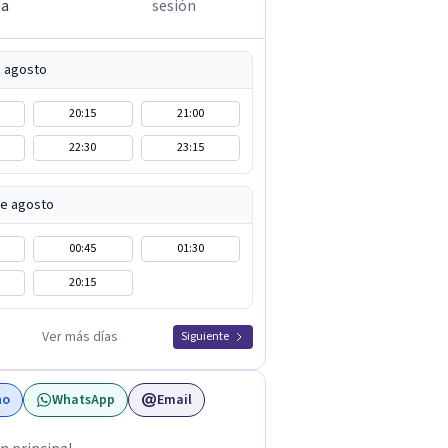
ea
sesión
e agosto
20:15
21:00
22:30
23:15
de agosto
00:45
01:30
20:15
Ver más días
Siguiente
no
WhatsApp
Email