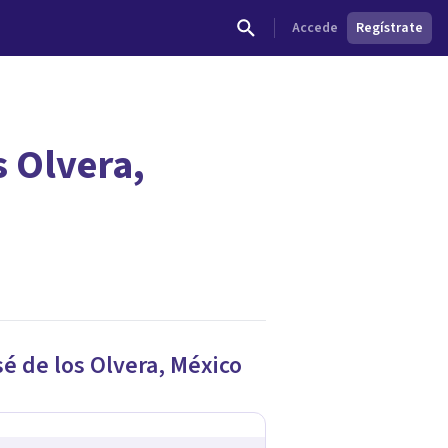
Accede
Regístrate
s Olvera,
dades.
é de los Olvera
,
México