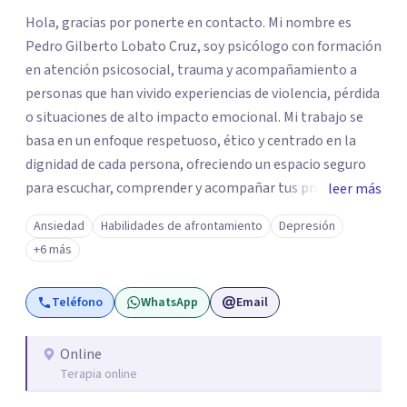
Hola, gracias por ponerte en contacto. Mi nombre es
Pedro Gilberto Lobato Cruz, soy psicólogo con formación
en atención psicosocial, trauma y acompañamiento a
personas que han vivido experiencias de violencia, pérdida
o situaciones de alto impacto emocional. Mi trabajo se
basa en un enfoque respetuoso, ético y centrado en la
dignidad de cada persona, ofreciendo un espacio seguro
para escuchar, comprender y acompañar tus procesos
leer más
emocionales a tu propio ritmo. Creo firmemente en la
Ansiedad
Habilidades de afrontamiento
Depresión
importancia de construir juntos herramientas que
+6 más
fortalezcan el bienestar, la autonomía y el sentido de
vida. Será un gusto acompañarte en este proceso. Quedo
Teléfono
WhatsApp
Email
atento para resolver cualquier duda y acordar una cita. Un
abrazo, Pedro Gilberto Lobato Cruz Psicólogo
Online
Terapia online