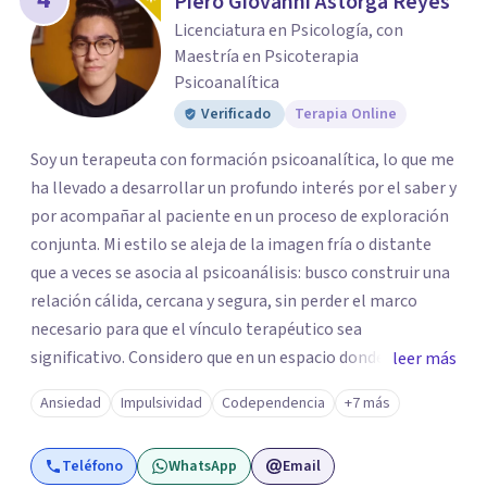
Piero Giovanni Astorga Reyes
Licenciatura en Psicología, con
Maestría en Psicoterapia
Psicoanalítica
Verificado
Terapia Online
Soy un terapeuta con formación psicoanalítica, lo que me
ha llevado a desarrollar un profundo interés por el saber y
por acompañar al paciente en un proceso de exploración
conjunta. Mi estilo se aleja de la imagen fría o distante
que a veces se asocia al psicoanálisis: busco construir una
relación cálida, cercana y segura, sin perder el marco
necesario para que el vínculo terapéutico sea
significativo. Considero que en un espacio donde uno
leer más
puede sentirse acompañado y escuchado, es posible
Ansiedad
Impulsividad
Codependencia
+7 más
mirar con honestidad cómo nos vinculamos afuera, qué se
repite, qué duele, y qué puede transformarse. En mi
Teléfono
WhatsApp
Email
consultorio hay lugar para todo: risas, tristezas, enojos y