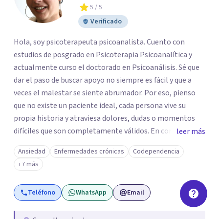
5
/ 5
Verificado
Hola, soy psicoterapeuta psicoanalista. Cuento con
estudios de posgrado en Psicoterapia Psicoanalítica y
actualmente curso el doctorado en Psicoanálisis. Sé que
dar el paso de buscar apoyo no siempre es fácil y que a
veces el malestar se siente abrumador. Por eso, pienso
que no existe un paciente ideal, cada persona vive su
propia historia y atraviesa dolores, dudas o momentos
difíciles que son completamente válidos. En consulta, mi
leer más
intención es ofrecerte un espacio humano y seguro, en el
Ansiedad
Enfermedades crónicas
Codependencia
que sientas la confianza para expresarte y sentir. Nos
+7 más
daremos el tiempo de ir recorriendo tu historia de vida,
identificando con calma de dónde viene aquello que hoy
Teléfono
WhatsApp
Email
pesa haciendo consciente el origen, tus emociones y
experiencias, tanto pasadas como presentes. Es un lugar