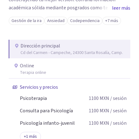
académica sólida mediante posgrados como terapeuta
leer más
breve, familiar e infantil, así como con respaldo
Gestión de la ira
Ansiedad
Codependencia
+7 más
profesional y experiencia clínica de más de 26 años y
personal te acompaño en el proceso con empatía
auténtica y comunicación clara y directa para darte
Dirección principal
seguridad emocional y una dirección firme de tu proceso
Cd del Carmen - Campeche, 24300 Santa Rosalía, Camp.
de cambio.
Online
Terapia online
Servicios y precios
Psicoterapia
1100
MXN
/ sesión
Consulta para Psicología
1100
MXN
/ sesión
Psicología infanto-juvenil
1100
MXN
/ sesión
+
1
más