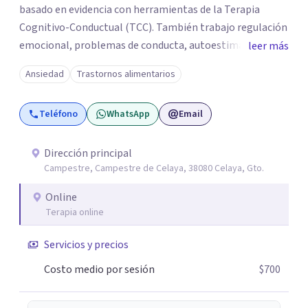
basado en evidencia con herramientas de la Terapia
Cognitivo-Conductual (TCC). También trabajo regulación
emocional, problemas de conducta, autoestima y
leer más
desarrollo de habilidades sociales y emocionales en
Ansiedad
Trastornos alimentarios
población infantil y juvenil. Me mantengo en constante
formación y actualización para brindar el
Teléfono
WhatsApp
Email
acompañamiento más efectivo a cada persona. Ofrezco
un espacio de apoyo, educación sobre salud mental y
alimentación consciente, adaptado a las necesidades de
Dirección principal
Campestre, Campestre de Celaya, 38080 Celaya, Gto.
cada paciente y su familia. Atiendo de forma online.
Puedes reservar tu primera sesión directamente desde mi
Online
perfil.
Terapia online
Servicios y precios
Costo medio por sesión
$700