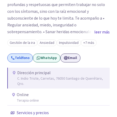
profundas y respetuosas que permiten trabajar no solo
con los síntomas, sino con la raíz emocional y
subconsciente de lo que hoy te limita. Te acompaño a •
Regular ansiedad, miedo, inseguridad o
sobrepensamiento. • Sanar heridas emocionales y
leer más
fortalecer tu autoestima. . Comprender por qué repites
Gestión de la ira
Ansiedad
Impulsividad
+7 más
ciertos patrones o emociones. Puedes superar lo que te
preocupa y lograr tus objetivos más pronto de lo que
Teléfono
WhatsApp
Email
imaginas. Contáctame por Wahtsapp. Puedo ayudarte.
Dirección principal
C. Indio Triste, Carretas, 76050 Santiago de Querétaro,
Qro.
Online
Terapia online
Servicios y precios