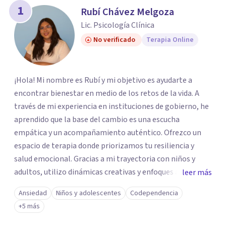
1
Rubí Chávez Melgoza
Lic. Psicología Clínica
No verificado
Terapia Online
¡Hola! Mi nombre es Rubí y mi objetivo es ayudarte a
encontrar bienestar en medio de los retos de la vida. A
través de mi experiencia en instituciones de gobierno, he
aprendido que la base del cambio es una escucha
empática y un acompañamiento auténtico. ​Ofrezco un
espacio de terapia donde priorizamos tu resiliencia y
salud emocional. Gracias a mi trayectoria con niños y
adultos, utilizo dinámicas creativas y enfoques adaptados
leer más
a tus necesidades específicas. Estoy aquí para escucharte
Ansiedad
Niños y adolescentes
Codependencia
y brindarte las herramientas necesarias para fortalecer
+5 más
tu paz mental.