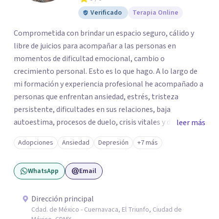
Verificado
Terapia Online
Comprometida con brindar un espacio seguro, cálido y
libre de juicios para acompañar a las personas en
momentos de dificultad emocional, cambio o
crecimiento personal. Esto es lo que hago. A lo largo de
mi formación y experiencia profesional he acompañado a
personas que enfrentan ansiedad, estrés, tristeza
persistente, dificultades en sus relaciones, baja
autoestima, procesos de duelo, crisis vitales y desafíos
leer más
relacionados con la adaptación a nuevas etapas de la vida.
Adopciones
Ansiedad
Depresión
+7 más
Mi enfoque se basa en la escucha empática, el respeto por
la historia de cada persona y el trabajo conjunto para
WhatsApp
Email
desarrollar herramientas que favorezcan el bienestar
emocional y una mejor calidad de vida. Creo firmemente
que buscar ayuda psicológica es un acto de valentía y
Dirección principal
Cdad. de México - Cuernavaca, El Triunfo, Ciudad de
autocuidado. Mi objetivo es acompañarte para que puedas