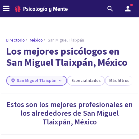
Directorio
México
San Miguel Tlaixpán
ENCONTRAR MI TERAPEUTA
¿Necesitas ayuda para encontrar el
Los mejores psicólogos en
psicólogo adecuado?
San Miguel Tlaixpán, México
Responde a unas breves preguntas y te ofreceremos
los profesionales que más se ajustan a tus
necesidades.
San Miguel Tlaixpán
Especialidades
Más filtros
Responder cuestionario
Estos son los mejores profesionales en
los alrededores de
San Miguel
Tlaixpán
,
México