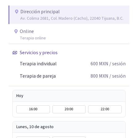
silencios; cada emoción tiene sentido y merece ser
escuchada. Si pudiste conectar con algo de esto,
Dirección principal
Av. Colima 2681, Col. Madero (Cacho), 22040 Tijuana, B.C.
mándame un mensaje y comencemos juntos a trabajar en
eso que has dejado de lado.
Online
Terapia online
Servicios y precios
Terapia individual
600
MXN
/ sesión
Terapia de pareja
800
MXN
/ sesión
Hoy
16:00
20:00
22:00
Lunes, 10 de agosto