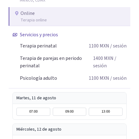
México, CDMX
comprender mejor lo que estás viviendo, fortalecer tus
recursos personales y construir una vida más plena y
Online
congruente con tus necesidades y valores.
Terapia online
Servicios y precios
Terapia perinatal
1100
MXN
/ sesión
Terapia de parejas en periodo
1400
MXN
/
perinatal
sesión
Psicología adulto
1100
MXN
/ sesión
Martes, 11 de agosto
07:00
09:00
13:00
Miércoles, 12 de agosto