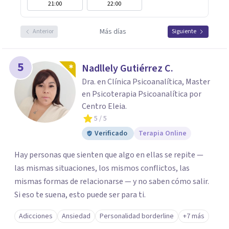
21:00
22:00
Más días
Anterior
Siguiente
5
Nadllely Gutiérrez C.
Dra. en Clínica Psicoanalítica, Master
en Psicoterapia Psicoanalítica por
Centro Eleia.
5
/ 5
Verificado
Terapia Online
Hay personas que sienten que algo en ellas se repite —
las mismas situaciones, los mismos conflictos, las
mismas formas de relacionarse — y no saben cómo salir.
Si eso te suena, esto puede ser para ti.
Adicciones
Ansiedad
Personalidad borderline
+7 más