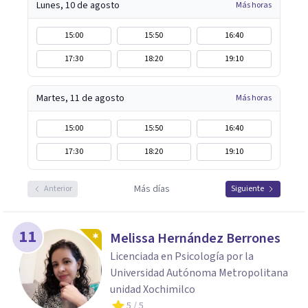
Lunes, 10 de agosto
Más horas
15:00
15:50
16:40
17:30
18:20
19:10
Martes, 11 de agosto
Más horas
15:00
15:50
16:40
17:30
18:20
19:10
Más días
Anterior
Siguiente
11
Melissa Hernández Berrones
Licenciada en Psicología por la
Universidad Autónoma Metropolitana
unidad Xochimilco
5
/ 5