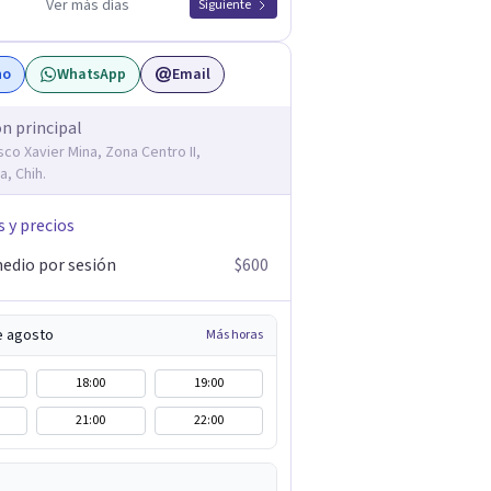
Ver más días
Siguiente
no
WhatsApp
Email
ón principal
sco Xavier Mina, Zona Centro II,
a, Chih.
s y precios
edio por sesión
$600
e agosto
Más horas
18:00
19:00
21:00
22:00