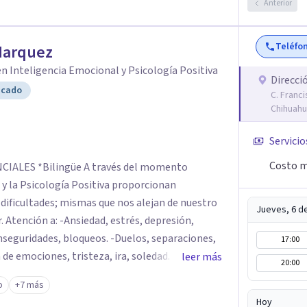
Anterior
Teléfo
Marquez
n Inteligencia Emocional y Psicología Positiva
Direcci
icado
C. Franci
Chihuahu
Servicio
Costo m
és del momento
 y la Psicología Positiva proporcionan
Jueves, 6 d
. Atención a: -Ansiedad, estrés, depresión,
nseguridades, bloqueos. -Duelos, separaciones,
17:00
de emociones, tristeza, ira, soledad. Si deseas
leer más
20:00
 o realizar cambios en tu vida, el asesoramiento
o
+7 más
ontrar las herramientas adecuadas para superar
Hoy