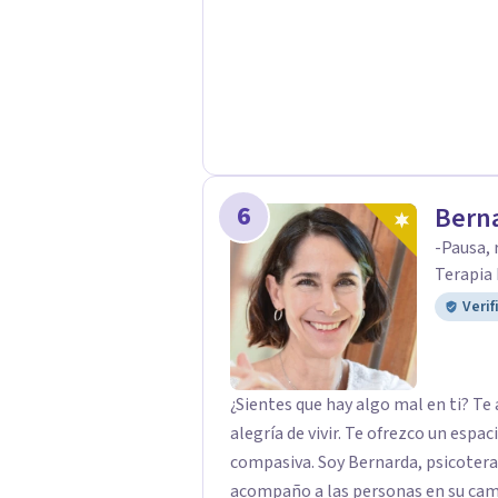
tanto la dificultad actual como par
vida. Realizar la correcta gestión
evita que se queden abiertas y sea
conflictos. Inteligencia Emociona
Emocional Universidad Internacion
6
Bern
-Pausa, 
Terapia
Verif
¿Sientes que hay algo mal en ti? Te 
alegría de vivir. Te ofrezco un espa
compasiva. Soy Bernarda, psicoterapeuta y facilitadora de Mindfulness, y
acompaño a las personas en su camino