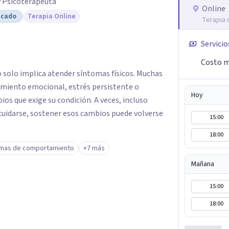
y Psicoterapeuta
Online
icado
Terapia Online
Terapia 
Servicio
Costo m
o solo implica atender síntomas físicos. Muchas
miento emocional, estrés persistente o
Hoy
ios que exige su condición. A veces, incluso
cuidarse, sostener esos cambios puede volverse
15:00
18:00
mas de comportamiento
+7 más
Mañana
15:00
18:00