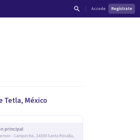
Accede
Regístrate
de
Tetla
,
México
ón principal
armen - Campeche, 24300 Santa Rosalía,