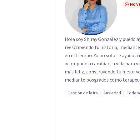
No ve
Hola soy Shiray González y puedo ayu
reescribiendo tu historia, mediant
en el tiempo. Yo no solo te ayudo a 
acompaño a cambiar tu vida para vi
más feliz, construyendo tu mejor versión. Con una formación acad
mediante posgrados como terapeuta 
respaldo profesional y experiencia 
Gestión de la ira
Ansiedad
Codep
acompaño en el proceso con empatía
darte seguridad emocional y una di