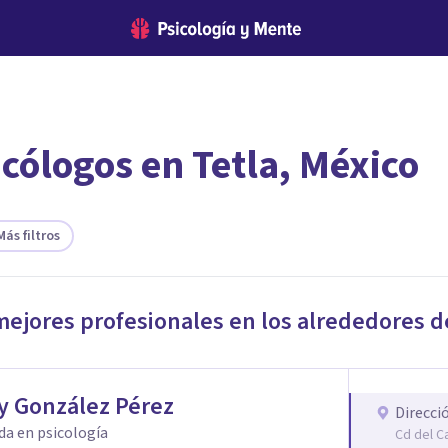
cólogos en Tetla, México
encontrar el psicólogo adecuado?
 te ofreceremos los profesionales que más se ajustan a tus
Más filtros
mejores profesionales en los alrededores 
y González Pérez
Direcci
da en psicología
Cd del C