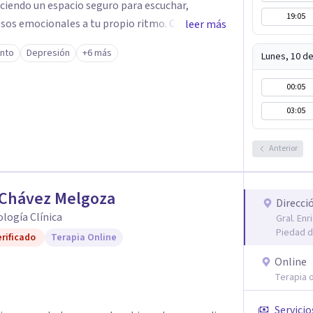
eciendo un espacio seguro para escuchar,
19:05
os emocionales a tu propio ritmo. Creo
leer más
nstruir juntos herramientas que fortalezcan el
ento
Depresión
+6 más
Lunes, 10 d
mpañarte en este
quier duda y acordar una cita. Un abrazo,
00:05
ogo
03:05
Anterior
 Chávez Melgoza
Direcci
cología Clínica
Gral. En
Piedad d
rificado
Terapia Online
Online
Terapia o
Servicio