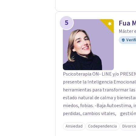
5
Fua 
Máster e
Verif
Pscicoterapia ON- LINE y/o PRESENCIALES *Bilingüe A trav
presente la Inteligencia Emocional
herramientas para transformar las dificultades; mismas que nos alejan de nuestro
estado natural de calma y bienestar
miedos, fobias. -Baja Autoestima, i
perdidas, cambios vitales, gestión 
resolver una situación determinada
Ansiedad
Codependencia
Divorci
profesional será la clave para enc