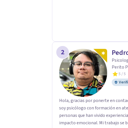
2
Pedro
Psicolog
Perito P
5
/ 5
Verif
Hola, gracias por ponerte en conta
soy psicólogo con formación en at
personas que han vivido experiencias
impacto emocional. Mi trabajo se basa en un enfoque respetuoso, ético y centrado