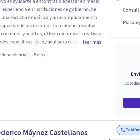
tivo es ayudarte a encontrar bienestar en medio
 mi experiencia en instituciones de gobierno, he
Consult
es una escucha empática y un acompañamiento
Psicolog
rapia donde priorizamos tu resiliencia y salud
 con niños y adultos, utilizo dinámicas creativas
des específicas. Estoy aquí para escucharte y
leer más
ias para fortalecer tu paz mental.
odependencia
+5 más
Enví
Coordin
Teléfo
ederico Máynez Castellanos