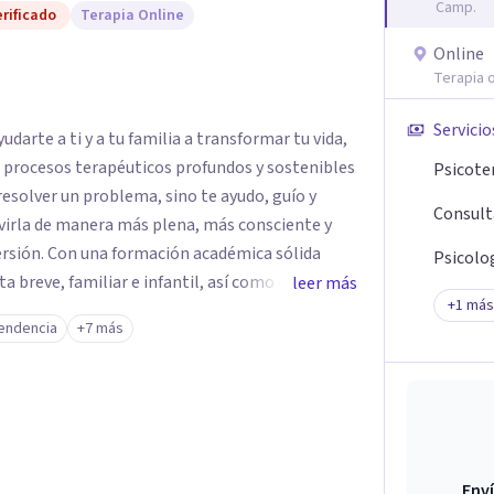
Camp.
rificado
Terapia Online
Online
Terapia o
Servicio
darte a ti y a tu familia a transformar tu vida,
e procesos terapéuticos profundos y sostenibles
Psicote
resolver un problema, sino te ayudo, guío y
Consult
virla de manera más plena, más consciente y
émica sólida
Psicolog
breve, familiar e infantil, así como con
leer más
+
1
más
clínica de más de 26 años y personal te
endencia
+7 más
 auténtica y comunicación clara y directa para
rección firme de tu proceso de cambio.
Enví