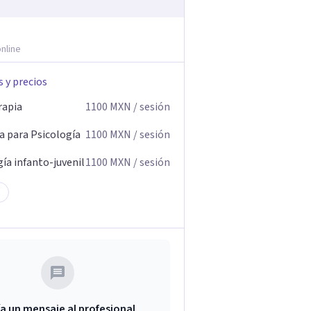
nline
s y precios
rapia
1100
MXN
/ sesión
a para Psicología
1100
MXN
/ sesión
ía infanto-juvenil
1100
MXN
/ sesión
a un mensaje al profesional