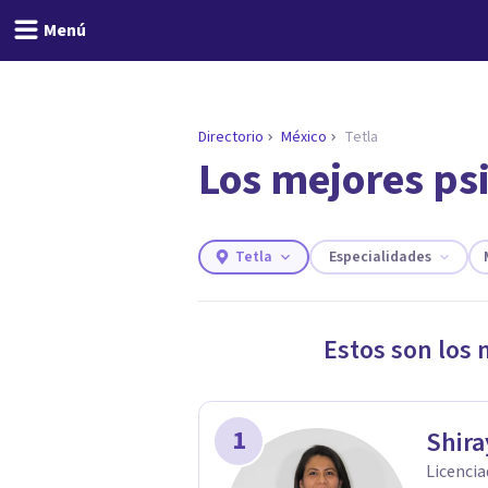
Menú
Directorio
México
Tetla
Los mejores psi
ENCONTRAR MI TERAPEUTA
¿Necesitas ayuda para 
Responde a unas breves preguntas y
necesidades.
Tetla
Especialidades
Responder cuestionario
Estos son los 
1
Shira
Licencia