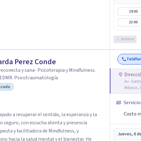
a las que se vayan presentando a lo largo de tu
 de las mismas de manera consciente y sana
19:00
n el origen de malestares permanentes o futuros
22:00
l Fúa I. Márquez Master en Inteligencia
al de La Rioja España
Anterior
Teléfo
arda Perez Conde
reconecta y sana- Psicoterapia y Mindfulness.
Direcci
 EDMR. Psicotraumatología
Av. Sant
icado
México,
Servicio
Costo m
ayudo a recuperar el sentido, la esperanza y la
cio seguro, con escucha atenta y presencia
Jueves, 6 d
 hacia la salud mental y el bienestar. He