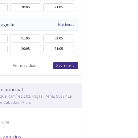
20:05
21:05
e agosto
Más horas
01:05
02:05
20:05
21:05
Ver más días
Siguiente
ón principal
rique Ramírez 102, Rojas, Peña, 59387 La
e Cabadas, Mich.
nline
s y precios