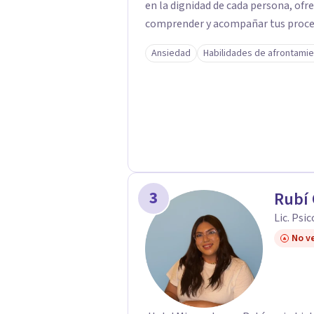
en la dignidad de cada persona, ofr
comprender y acompañar tus proces
firmemente en la importancia de co
Ansiedad
Habilidades de afrontami
bienestar, la autonomía y el sentido de vida. Será un gusto aco
proceso. Quedo atento para resolver cual
Pedro Gilberto Lobato Cruz Psicól
3
Rubí
Lic. Psi
No ve