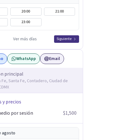
20:00
21:00
23:00
Ver más días
Siguiente
no
WhatsApp
Email
ón principal
a Fe, Santa Fe, Contadero, Ciudad de
 CDMX
s y precios
edio por sesión
$1,500
e agosto