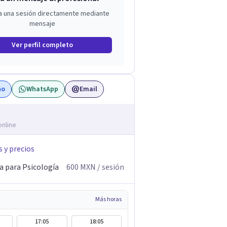
a una sesión directamente mediante
mensaje
Ver perfil completo
no
WhatsApp
Email
online
s y precios
a para Psicología
600
MXN
/ sesión
Más horas
17:05
18:05