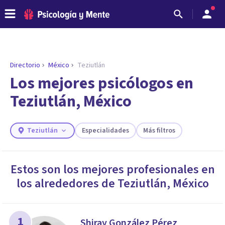
Directorio
México
Teziutlán
ENCONTRAR MI TERAPEUTA
¿Necesitas ayuda para encontrar el
Los mejores psicólogos en
psicólogo adecuado?
Teziutlán, México
Responde a unas breves preguntas y te ofreceremos
los profesionales que más se ajustan a tus
necesidades.
Teziutlán
Especialidades
Más filtros
Responder cuestionario
Estos son los mejores profesionales en
los alrededores de
Teziutlán
,
México
1
Shiray González Pérez