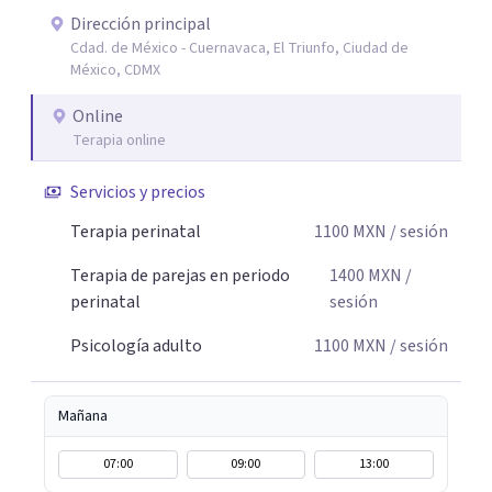
que buscar ayuda psicológica es un acto de valentía y
Dirección principal
Cdad. de México - Cuernavaca, El Triunfo, Ciudad de
autocuidado. Mi objetivo es acompañarte para que puedas
México, CDMX
comprender mejor lo que estás viviendo, fortalecer tus
recursos personales y construir una vida más plena y
Online
congruente con tus necesidades y valores.
Terapia online
Servicios y precios
Terapia perinatal
1100
MXN
/ sesión
Terapia de parejas en periodo
1400
MXN
/
perinatal
sesión
Psicología adulto
1100
MXN
/ sesión
Mañana
07:00
09:00
13:00