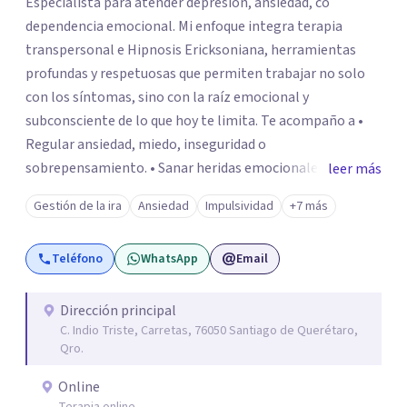
Especialista para atender depresión, ansiedad, co
dependencia emocional. Mi enfoque integra terapia
transpersonal e Hipnosis Ericksoniana, herramientas
profundas y respetuosas que permiten trabajar no solo
con los síntomas, sino con la raíz emocional y
subconsciente de lo que hoy te limita. Te acompaño a •
Regular ansiedad, miedo, inseguridad o
sobrepensamiento. • Sanar heridas emocionales y
leer más
fortalecer tu autoestima. . Comprender por qué repites
Gestión de la ira
Ansiedad
Impulsividad
+7 más
ciertos patrones o emociones. Puedes superar lo que te
preocupa y lograr tus objetivos más pronto de lo que
Teléfono
WhatsApp
Email
imaginas. Contáctame por Wahtsapp. Puedo ayudarte.
Dirección principal
C. Indio Triste, Carretas, 76050 Santiago de Querétaro,
Qro.
Online