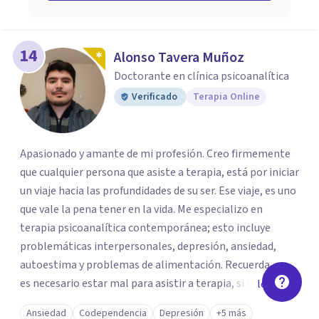
14
Alonso Tavera Muñoz
Doctorante en clínica psicoanalítica
Verificado
Terapia Online
Apasionado y amante de mi profesión. Creo firmemente
que cualquier persona que asiste a terapia, está por iniciar
un viaje hacia las profundidades de su ser. Ese viaje, es uno
que vale la pena tener en la vida. Me especializo en
terapia psicoanalítica contemporánea; esto incluye
problemáticas interpersonales, depresión, ansiedad,
autoestima y problemas de alimentación. Recuerda, no
es necesario estar mal para asistir a terapia, si tienes una
leer más
duda sobre tu vida o sobre como te sientes, basta para
Ansiedad
Codependencia
Depresión
+5 más