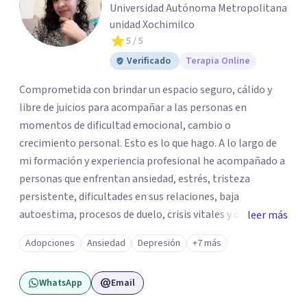
Universidad Autónoma Metropolitana
unidad Xochimilco
5
/ 5
Verificado
Terapia Online
Comprometida con brindar un espacio seguro, cálido y
libre de juicios para acompañar a las personas en
momentos de dificultad emocional, cambio o
crecimiento personal. Esto es lo que hago. A lo largo de
mi formación y experiencia profesional he acompañado a
personas que enfrentan ansiedad, estrés, tristeza
persistente, dificultades en sus relaciones, baja
autoestima, procesos de duelo, crisis vitales y desafíos
leer más
relacionados con la adaptación a nuevas etapas de la vida.
Adopciones
Ansiedad
Depresión
+7 más
Mi enfoque se basa en la escucha empática, el respeto por
la historia de cada persona y el trabajo conjunto para
WhatsApp
Email
desarrollar herramientas que favorezcan el bienestar
emocional y una mejor calidad de vida. Creo firmemente