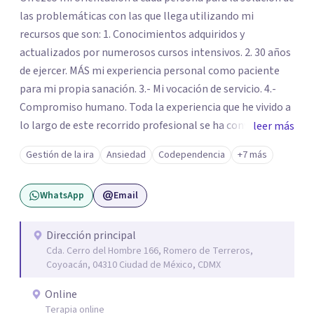
las problemáticas con las que llega utilizando mi
recursos que son: 1. Conocimientos adquiridos y
actualizados por numerosos cursos intensivos. 2. 30 años
de ejercer. MÁS mi experiencia personal como paciente
para mi propia sanación. 3.- Mi vocación de servicio. 4.-
Compromiso humano. Toda la experiencia que he vivido a
lo largo de este recorrido profesional se ha convertido en
leer más
una forma de vida congruente y satisfactoria en mi, por la
Gestión de la ira
Ansiedad
Codependencia
+7 más
certeza de quien soy y de mis objetivos, que me han dado
el mando de mi existencia y este es mi objetivo para mis
WhatsApp
Email
pacientes en un ambiente de compresión y
descubrimientos de si mismos.
Dirección principal
Cda. Cerro del Hombre 166, Romero de Terreros,
Coyoacán, 04310 Ciudad de México, CDMX
Online
Terapia online