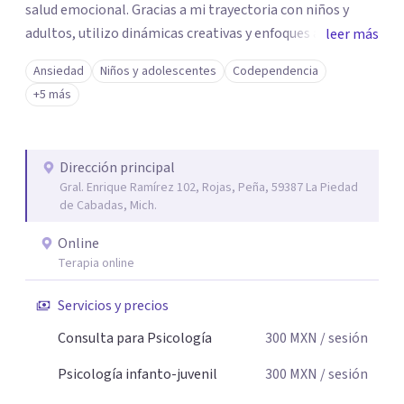
salud emocional. Gracias a mi trayectoria con niños y
adultos, utilizo dinámicas creativas y enfoques adaptados
leer más
a tus necesidades específicas. Estoy aquí para escucharte
Ansiedad
Niños y adolescentes
Codependencia
y brindarte las herramientas necesarias para fortalecer
+5 más
tu paz mental.
Dirección principal
Gral. Enrique Ramírez 102, Rojas, Peña, 59387 La Piedad
de Cabadas, Mich.
Online
Terapia online
Servicios y precios
Consulta para Psicología
300
MXN
/ sesión
Psicología infanto-juvenil
300
MXN
/ sesión