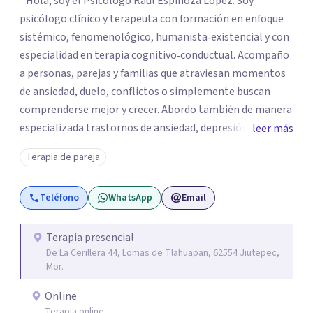
`Hola, soy el Psicólogo Raúl Espinoza López. Soy
psicólogo clínico y terapeuta con formación en enfoque
sistémico, fenomenológico, humanista‑existencial y con
especialidad en terapia cognitivo‑conductual. Acompaño
a personas, parejas y familias que atraviesan momentos
de ansiedad, duelo, conflictos o simplemente buscan
comprenderse mejor y crecer. Abordo también de manera
especializada trastornos de ansiedad, depresión,
leer más
trastornos de atención e hiperactividad, trastornos del
Terapia de pareja
estado de ánimo, problemas emocionales y
conductuales, así como dificultades en el manejo del
Teléfono
WhatsApp
Email
estrés y las emociones. Mi espacio es seguro, respetuoso
y sin juicios: aquí tú eres el protagonista de tu proceso, y
mi labor es escucharte con atención, acompañarte a dar
Terapia presencial
De La Cerillera 44, Lomas de Tlahuapan, 62554 Jiutepec,
sentido a lo que vives y construir juntos caminos hacia tu
Mor.
bienestar. Gracias por confiar en este camino.`
Online
Terapia online