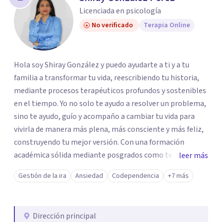
Licenciada en psicología
No verificado
Terapia Online
Hola soy Shiray González y puedo ayudarte a ti y a tu
familia a transformar tu vida, reescribiendo tu historia,
mediante procesos terapéuticos profundos y sostenibles
en el tiempo. Yo no solo te ayudo a resolver un problema,
sino te ayudo, guío y acompaño a cambiar tu vida para
vivirla de manera más plena, más consciente y más feliz,
construyendo tu mejor versión. Con una formación
académica sólida mediante posgrados como terapeuta
leer más
breve, familiar e infantil, así como con respaldo
Gestión de la ira
Ansiedad
Codependencia
+7 más
profesional y experiencia clínica de más de 26 años y
personal te acompaño en el proceso con empatía
auténtica y comunicación clara y directa para darte
Dirección principal
seguridad emocional y una dirección firme de tu proceso