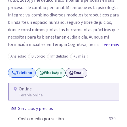
(UBA, 2015) y me dedico a acompañar a personas en sus
procesos de cambio personal. Mi enfoque es la psicología
integrativa: combino diversos modelos terapéuticos para
brindarte un espacio humano, seguro y libre de juicios,
donde construimos juntas las herramientas prácticas que
necesitas para tu bienestar en el día a día. Aunque mi
formación inicial es en Terapia Cognitiva, he incorporado
leer más
enfoques como el Mindfulness y la Terapia de Aceptación
Ansiedad
Divorcio
Infidelidad
+5 más
y Compromiso (ACT), adaptando el tratamiento a tus
necesidades particulares. Mi trayectoria es internacional
Teléfono
WhatsApp
Email
(Argentina, Estados Unidos, Europa y Asia). Además,
colaboré como psicóloga en Televisión Canaria,
conectando con la realidad de las islas. Mis servicios son
Online
Terapia online
100% online y accesibles. Si buscas un espacio de escucha
profesional y orientado a resultados, empecemos.
Servicios y precios
Costo medio por sesión
$39