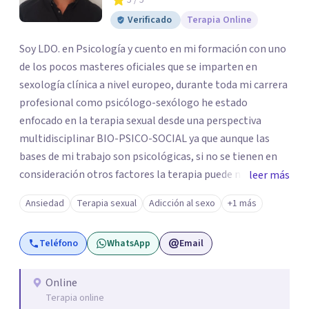
5
/ 5
Verificado
Terapia Online
Soy LDO. en Psicología y cuento en mi formación con uno
de los pocos masteres oficiales que se imparten en
sexología clínica a nivel europeo, durante toda mi carrera
profesional como psicólogo-sexólogo he estado
enfocado en la terapia sexual desde una perspectiva
multidisciplinar BIO-PSICO-SOCIAL ya que aunque las
bases de mi trabajo son psicológicas, si no se tienen en
consideración otros factores la terapia puede no
leer más
funcionar al tener una visión demasiado simplista,
Ansiedad
Terapia sexual
Adicción al sexo
+1 más
excluyendo de antemano otros factores que pueden
influir. Mi intención es ayudar para conseguir una mejora
Teléfono
WhatsApp
Email
global de tu sexualidad, considerando cada caso como
algo particular e intentando adaptarme a tu situación
personal concreta. En especial mi ámbito de trabajo es la
Online
Terapia online
disfunción eréctil, la eyaculación precoz y la falta de