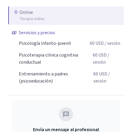
necesaria para superar sus retos y fortaleciendo la
Online
comunicación entre ustedes. Acompaño a niños y
Terapia online
adolescentes que están lidiando con la ansiedad, la
timidez, la rebeldía o dificultades escolares, así como a
Servicios y precios
padres que buscan orientación y pautas claras para
Psicología infanto-juvenil
60
USD
/ sesión
educar sin perder la paciencia ni el control. Si estás listo
para dar el primer paso hacia una convivencia familiar
Psicoterapia clínica cognitiva
60
USD
/
más armoniosa, agenda tu sesión y empecemos a
conductual
sesión
trabajar juntos.
Entrenamiento a padres
60
USD
/
(psicoeducación)
sesión
Envía un mensaje al profesional