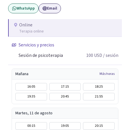
hipnoterapia y respiración neurodinámica, integrando
WhatsApp
Email
actualmente la Psicología Analítica Junguiana. Mi
abordaje también incorpora perspectivas interculturales,
ecopsicología y el trabajo simbólico con el inconsciente,
Online
Terapia online
entendiendo que cada proceso terapéutico es único y
requiere una mirada personalizada.
Servicios y precios
Sesión de psicoterapia
100
USD
/ sesión
Mañana
Más horas
16:05
17:15
18:25
19:35
20:45
21:55
Martes, 11 de agosto
00:15
19:05
20:15