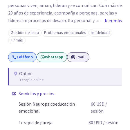
personas viven, aman, lideran y se comunican. Con más de
20 años de experiencia, acompaña a personas, parejas y
líderes en procesos de desarrollo personal y profesional.
leer más
Su trabajo se centra en la regulación emocional, las
Gestión de la ira
Problemas emocionales
Infidelidad
relaciones de pareja, la comunicación efectiva y el
+7 más
liderazgo consciente. Su metodología combina
psicología contemporánea, neurociencias y estrategias
Teléfono
WhatsApp
Email
de cambio basadas en evidencia para fortalecer la
autoestima, desarrollar habilidades socioemocionales y
promover cambios sostenibles. Como divulgador
Online
Terapia online
científico, acerca la psicología y las neurociencias a la vida
cotidiana mediante contenidos claros, rigurosos y
Servicios y precios
aplicables, con el propósito de impulsar un bienestar
integral.
Sesión Neuropsicoeducación
60
USD
/
emocional
sesión
Terapia de pareja
80
USD
/ sesión