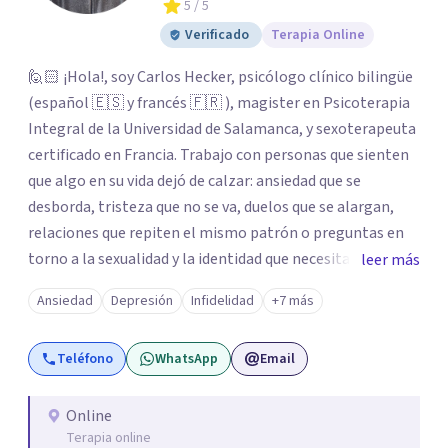
5
/ 5
Verificado
Terapia Online
🙋🏻 ¡Hola!, soy Carlos Hecker, psicólogo clínico bilingüe
(español 🇪🇸 y francés 🇫🇷 ), magister en Psicoterapia
Integral de la Universidad de Salamanca, y sexoterapeuta
certificado en Francia. Trabajo con personas que sienten
que algo en su vida dejó de calzar: ansiedad que se
desborda, tristeza que no se va, duelos que se alargan,
relaciones que repiten el mismo patrón o preguntas en
torno a la sexualidad y la identidad que necesitan un
leer más
espacio seguro para ser habladas. Mi orientación teórica
Ansiedad
Depresión
Infidelidad
+7 más
integra una mirada Humanista-Relacional con Terapia
Breve, donde el modo en que te vinculas ocupa un lugar
Teléfono
WhatsApp
Email
central: cómo te relacionas contigo, con las demás
personas y con tu entorno. Además de mi formación en
psicoterapia, cuento con especialización en sexoterapia,
Online
Terapia online
por lo que también acompaño temas de salud sexual,