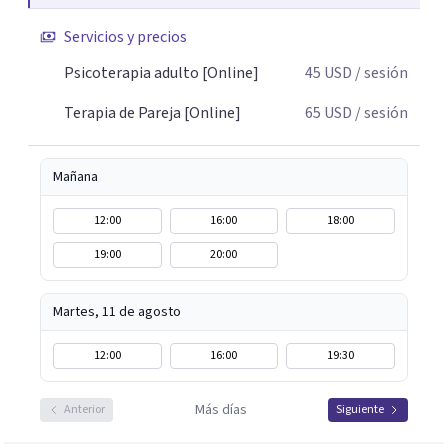
terapia de pareja, diversidad sexual y de género,
Servicios y precios
dificultades en el deseo, intimidad, orientación o
identidad. Busco que el espacio terapéutico sea un lugar
Psicoterapia adulto [Online]
45
USD
/ sesión
donde puedas hablar de estos temas sin juicios, con
Terapia de Pareja [Online]
65
USD
/ sesión
respeto y libertad. Trabajo con objetivos claros y
realistas, sin fórmulas rígidas: combinamos profundidad
emocional con una mirada práctica sobre tu vida diaria.
Mañana
12:00
16:00
18:00
19:00
20:00
Martes, 11 de agosto
12:00
16:00
19:30
Más días
Anterior
Siguiente