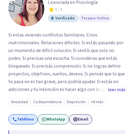
Licenciada en Psicología
5
/ 5
Verificado
Terapia Online
Si estas viviendo conflictos familiares. Crisis
matrimoniales. Relaciones dificiles. Si estás pasando por
un momento de difícil solución. Si sentís que solo no
podes. Si precisas una escucha. Si consideras que estás
bloqueado. Si precisás comprensión. Si no logras definir
proyectos, objetivos, sueños, deseos. Si pensás que lo que
te pasa no es tan grave, pero podría ayudar. Si estás en
adicciones y tu intención es hacer algo con lo que te está
leer más
pasando. No dudes en comunicarte a fin de comenzar a
Ansiedad
Codependencia
Depresión
+6 más
resolver la situación que está generando esa angustia.
Teléfono
WhatsApp
Email