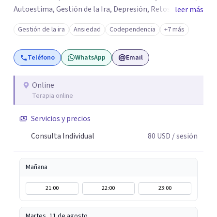
Autoestima, Gestión de la Ira, Depresión, Retos en la
leer más
Crianza, Codependencia, Celos, entre otros. Cuento con
Gestión de la ira
Ansiedad
Codependencia
+7 más
más de 12 años de experiencia en el área de la Salud
mental y he trabajado en distintos contextos clínicos con
Teléfono
WhatsApp
Email
niños, Adolescentes y Adultos
Online
Terapia online
Servicios y precios
Consulta Individual
80
USD
/ sesión
Mañana
21:00
22:00
23:00
Martes, 11 de agosto