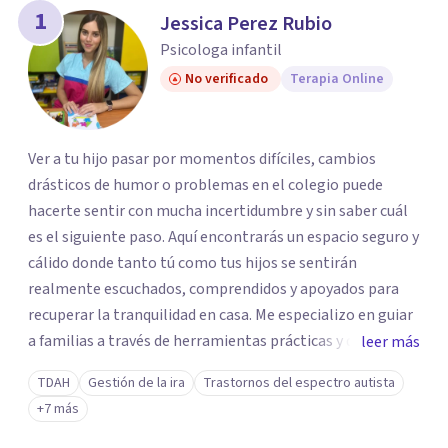
1
Jessica Perez Rubio
Psicologa infantil
No verificado
Terapia Online
Ver a tu hijo pasar por momentos difíciles, cambios
drásticos de humor o problemas en el colegio puede
hacerte sentir con mucha incertidumbre y sin saber cuál
es el siguiente paso. Aquí encontrarás un espacio seguro y
cálido donde tanto tú como tus hijos se sentirán
realmente escuchados, comprendidos y apoyados para
recuperar la tranquilidad en casa. Me especializo en guiar
a familias a través de herramientas prácticas y dinámicas
leer más
adaptadas a la edad de cada menor, dejando de lado las
TDAH
Gestión de la ira
Trastornos del espectro autista
etiquetas y los tecnicismos. Mi forma de trabajar se
+7 más
centra en entender las emociones que hay detrás del
comportamiento, ayudándoles a desarrollar la confianza