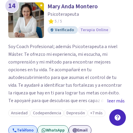
14
Mary Anda Montero
Psicoterapeuta
5
/ 5
Verificado
Terapia Online
Soy Coach Profesional; además Psicoterapeuta a nivel
Máster. Te ofrezco mi experiencia, mi escucha, mi
comprensión y mi método para encontrar mejores
opciones en tu vida. Te acompañaré en tu
autodescubrimiento para que asumas el control de tu
vida. Te ayudaré a identificar tus fortalezas y a encontrar
la riqueza que hay en ti para lograr tus metas con éxito.
Te apoyaré para que descubras que eres capaz de
leer más
convertir los problemas en oportunidades Tú tienes
Ansiedad
Codependencia
Depresión
+7 más
derecho a vivir con bienestar, sin culpas, sin
remordimientos y en plenitud. Con amor propio todo es
Teléfono
WhatsApp
Email
posible. En el viaje de tu vida. ¿Te das cuenta que tienes