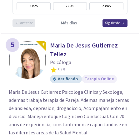
21:25
22:35
23:45
Más días
Anterior
Siguiente
5
Maria De Jesus Gutierrez
Tellez
Psicóloga
5
/ 5
Verificado
Terapia Online
Maria De Jesus Gutierrez Psicologa Clinica y Sexologa,
ademas trabaja terapia de Pareja. Ademas maneja temas
de ansieda, depresion, drogadiccio, Acompa{amiento en
divorcio. Maneja enfoque Cognitivo Conductual. Con 20
años de experiencia, constantemente capacitandose en
las diferntes areas de la Salud Mental.