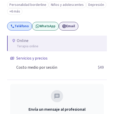
privilegio de colaborar en comunidades como Olivar del
Personalidad borderline
Niños y adolescentes
Depresión
Conde y Xochimilco, lo que me permitió conocer diversas
+6 más
realidades y necesidades.
Teléfono
WhatsApp
Email
Online
Terapia online
Servicios y precios
Costo medio por sesión
$49
Envía un mensaje al profesional