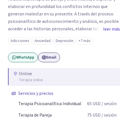
elaborar en profundidad los conflictos internos que
generan malestar en su presente. A través del proceso
psicoanalítico de autoconocimiento y análisis, es posible
acceder a las historias personales, elaborar las
leer más
experiencias del pasado y resignificarlas, liberando su
Adicciones
Ansiedad
Depresión
+7 más
influencia para construir un futuro con mayor libertad y
autenticidad. La terapia psicoanalítica crea un espacio de
WhatsApp
Email
verbalización libre y sin filtros. A través de esta
conversación abierta y del trabajo analítico conjunto, se
exploran las vivencias que aún condicionan el presente, se
Online
Terapia online
les otorga un nuevo sentido y se transforma su impacto
emocional. De esta forma, los pacientes logran mayor
Servicios y precios
claridad sobre sí mismos, reducen significativamente su
sufrimiento y alcanzan cambios profundos y duraderos en
Terapia Psicoanalítica Individual
65
USD
/ sesión
su vida y relaciones personales.
Terapia de Pareja
75
USD
/ sesión