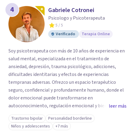
4
Gabriele Cotronei
Psicologo y Psicoterapeuta
5
/ 5
Verificado
Terapia Online
Soy psicoterapeuta con más de 10 años de experiencia en
salud mental, especializada en el tratamiento de
ansiedad, depresión, trauma psicológico, adicciones,
dificultades identitarias y efectos de experiencias
tempranas adversas. Ofrezco un espacio terapéutico
seguro, confidencial y profundamente humano, donde el
dolor emocional puede transformarse en
autoconocimiento, regulación emocional y bienestar.
leer más
Trabajo desde un enfoque integrativo que combina
Trastorno bipolar
Personalidad borderline
psicoanálisis, terapia somática y de trauma, psicología
Niños y adolescentes
+7 más
corporal, Mentalization Based Therapy (MBT),