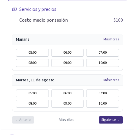
deseo tanto en mujeres como en hombres. La sexualidad
Servicios y precios
es de enorme importancia tanto para el bienestar físico y
mental como a nivel personal para una buena
Costo medio por sesión
$100
autoestima y una relación saludable de pareja.
Mañana
Más horas
05:00
06:00
07:00
08:00
09:00
10:00
Martes, 11 de agosto
Más horas
05:00
06:00
07:00
08:00
09:00
10:00
Más días
Anterior
Siguiente