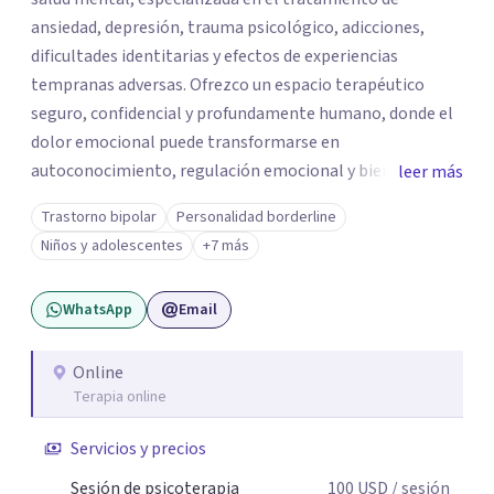
ansiedad, depresión, trauma psicológico, adicciones,
dificultades identitarias y efectos de experiencias
tempranas adversas. Ofrezco un espacio terapéutico
seguro, confidencial y profundamente humano, donde el
dolor emocional puede transformarse en
autoconocimiento, regulación emocional y bienestar.
leer más
Trabajo desde un enfoque integrativo que combina
Trastorno bipolar
Personalidad borderline
psicoanálisis, terapia somática y de trauma, psicología
Niños y adolescentes
+7 más
corporal, Mentalization Based Therapy (MBT),
hipnoterapia y respiración neurodinámica, integrando
WhatsApp
Email
actualmente la Psicología Analítica Junguiana. Mi
abordaje también incorpora perspectivas interculturales,
ecopsicología y el trabajo simbólico con el inconsciente,
Online
Terapia online
entendiendo que cada proceso terapéutico es único y
requiere una mirada personalizada.
Servicios y precios
Sesión de psicoterapia
100
USD
/ sesión