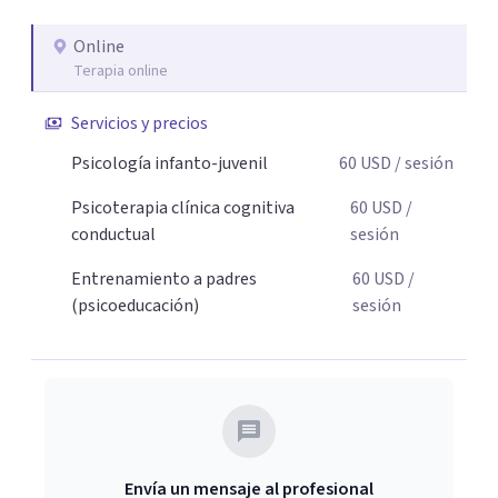
necesaria para superar sus retos y fortaleciendo la
Online
comunicación entre ustedes. Acompaño a niños y
Terapia online
adolescentes que están lidiando con la ansiedad, la
timidez, la rebeldía o dificultades escolares, así como a
Servicios y precios
padres que buscan orientación y pautas claras para
Psicología infanto-juvenil
60
USD
/ sesión
educar sin perder la paciencia ni el control. Si estás listo
para dar el primer paso hacia una convivencia familiar
Psicoterapia clínica cognitiva
60
USD
/
más armoniosa, agenda tu sesión y empecemos a
conductual
sesión
trabajar juntos.
Entrenamiento a padres
60
USD
/
(psicoeducación)
sesión
Envía un mensaje al profesional