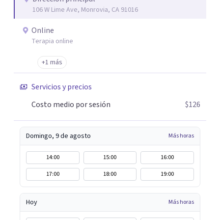
106 W Lime Ave, Monrovia, CA 91016
fortalecer las relaciones y mejorar la dinámica familiar.
Evaluaciones Psicológicas y Terapias Especializadas:
Online
Terapia cognitivo-conductual Terapia de apoyo Terapia
Terapia online
psicodinámica Terapia enfocada en la solución Terapia de
exposición Terapia de juego para niños Tratamiento de
+1 más
Traumas y Trastornos de Estrés Postraumático:
Servicios y precios
Ofrecemos apoyo psicológico para ayudarte a superar
experiencias traumáticas y mejorar tu calidad de vida.
Costo medio por sesión
$126
Tratamiento de Adicciones.
Domingo, 9 de agosto
Más horas
14:00
15:00
16:00
17:00
18:00
19:00
Hoy
Más horas