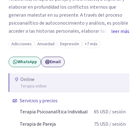
elaborar en profundidad los conflictos internos que
generan malestar en su presente. A través del proceso
psicoanalítico de autoconocimiento y análisis, es posible
acceder a las historias personales, elaborar las
leer más
experiencias del pasado y resignificarlas, liberando su
Adicciones
Ansiedad
Depresión
+7 más
influencia para construir un futuro con mayor libertad y
autenticidad. La terapia psicoanalítica crea un espacio de
WhatsApp
Email
verbalización libre y sin filtros. A través de esta
conversación abierta y del trabajo analítico conjunto, se
exploran las vivencias que aún condicionan el presente, se
Online
Terapia online
les otorga un nuevo sentido y se transforma su impacto
emocional. De esta forma, los pacientes logran mayor
Servicios y precios
claridad sobre sí mismos, reducen significativamente su
sufrimiento y alcanzan cambios profundos y duraderos en
Terapia Psicoanalítica Individual
65
USD
/ sesión
su vida y relaciones personales.
Terapia de Pareja
75
USD
/ sesión