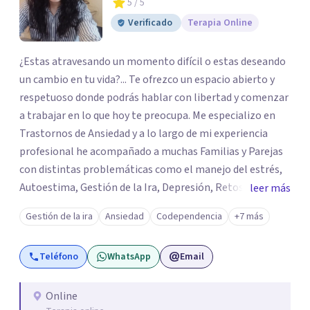
5
/ 5
Verificado
Terapia Online
¿Estas atravesando un momento difícil o estas deseando
un cambio en tu vida?... Te ofrezco un espacio abierto y
respetuoso donde podrás hablar con libertad y comenzar
a trabajar en lo que hoy te preocupa. Me especializo en
Trastornos de Ansiedad y a lo largo de mi experiencia
profesional he acompañado a muchas Familias y Parejas
con distintas problemáticas como el manejo del estrés,
Autoestima, Gestión de la Ira, Depresión, Retos en la
leer más
Crianza, Codependencia, Celos, entre otros. Cuento con
Gestión de la ira
Ansiedad
Codependencia
+7 más
más de 12 años de experiencia en el área de la Salud
mental y he trabajado en distintos contextos clínicos con
Teléfono
WhatsApp
Email
niños, Adolescentes y Adultos
Online