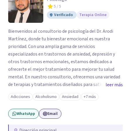
5
/ 5
Verificado
Terapia Online
Bienvenidos al consultorio de psicología del Dr. Arodi
Martínez, donde tu bienestar emocional es nuestra
prioridad. Con una amplia gama de servicios
especializados en trastornos de ansiedad, depresión y
otros trastornos emocionales, estamos dedicados a
ofrecerte el mejor tratamiento para mejorar tu salud
mental. En nuestro consultorio, ofrecemos una variedad
de terapias y tratamientos diseñados para satisfacer tus
leer más
necesidades específicas: Terapia para Trastornos de
Adicciones
Alcoholismo
Ansiedad
+7 más
Ansiedad y Depresión: Somos expertos en el tratamiento
de la ansiedad y la depresión, utilizando enfoques
WhatsApp
Email
basados en evidencia para ayudarte a recuperar tu
bienestar emocional. Terapia Individual, de Pareja y
Familiar: Trabajamos contigo y tus seres queridos para
Dirección principal