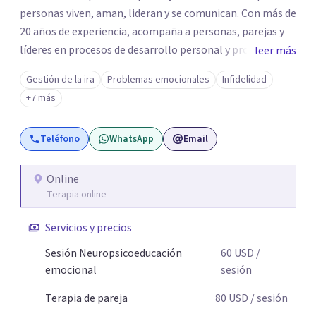
personas viven, aman, lideran y se comunican. Con más de
20 años de experiencia, acompaña a personas, parejas y
líderes en procesos de desarrollo personal y profesional.
leer más
Su trabajo se centra en la regulación emocional, las
Gestión de la ira
Problemas emocionales
Infidelidad
relaciones de pareja, la comunicación efectiva y el
+7 más
liderazgo consciente. Su metodología combina
psicología contemporánea, neurociencias y estrategias
Teléfono
WhatsApp
Email
de cambio basadas en evidencia para fortalecer la
autoestima, desarrollar habilidades socioemocionales y
promover cambios sostenibles. Como divulgador
Online
Terapia online
científico, acerca la psicología y las neurociencias a la vida
cotidiana mediante contenidos claros, rigurosos y
Servicios y precios
aplicables, con el propósito de impulsar un bienestar
integral.
Sesión Neuropsicoeducación
60
USD
/
emocional
sesión
Terapia de pareja
80
USD
/ sesión