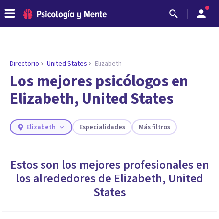
Directorio
United States
Elizabeth
ENCONTRAR MI TERAPEUTA
¿Necesitas ayuda para encontrar el
Los mejores psicólogos en
psicólogo adecuado?
Elizabeth, United States
Responde a unas breves preguntas y te ofreceremos
los profesionales que más se ajustan a tus
necesidades.
Elizabeth
Especialidades
Más filtros
Responder cuestionario
Estos son los mejores profesionales en
los alrededores de
Elizabeth
,
United
States