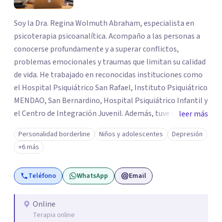
Soy la Dra. Regina Wolmuth Abraham, especialista en
psicoterapia psicoanalítica. Acompaño a las personas a
conocerse profundamente y a superar conflictos,
problemas emocionales y traumas que limitan su calidad
de vida. He trabajado en reconocidas instituciones como
el Hospital Psiquiátrico San Rafael, Instituto Psiquiátrico
MENDAO, San Bernardino, Hospital Psiquiátrico Infantil y
el Centro de Integración Juvenil. Además, tuve el
leer más
privilegio de colaborar en comunidades como Olivar del
Personalidad borderline
Niños y adolescentes
Depresión
Conde y Xochimilco, lo que me permitió conocer diversas
+6 más
realidades y necesidades.
Teléfono
WhatsApp
Email
Online
Terapia online