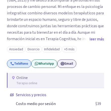
(UBA, 2015) y me dedico a acompañar a personas en sus
procesos de cambio personal. Mi enfoque es la psicología
integrativa: combino diversos modelos terapéuticos para
brindarte un espacio humano, seguro y libre de juicios,
donde construimos juntas las herramientas prácticas que
necesitas para tu bienestar en el día a día. Aunque mi
formación inicial es en Terapia Cognitiva, he incorporado
leer más
enfoques como el Mindfulness y la Terapia de Aceptación
Ansiedad
Divorcio
Infidelidad
+5 más
y Compromiso (ACT), adaptando el tratamiento a tus
necesidades particulares. Mi trayectoria es internacional
Teléfono
WhatsApp
Email
(Argentina, Estados Unidos, Europa y Asia). Además,
colaboré como psicóloga en Televisión Canaria,
conectando con la realidad de las islas. Mis servicios son
Online
Terapia online
100% online y accesibles. Si buscas un espacio de escucha
profesional y orientado a resultados, empecemos.
Servicios y precios
Costo medio por sesión
$39