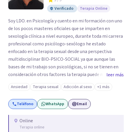
5
/ 5
Verificado
Terapia Online
Soy LDO. en Psicología y cuento en mi formación con uno
de los pocos masteres oficiales que se imparten en
sexología clínica a nivel europeo, durante toda mi carrera
profesional como psicólogo-sexólogo he estado
enfocado en la terapia sexual desde una perspectiva
multidisciplinar BIO-PSICO-SOCIAL ya que aunque las
bases de mi trabajo son psicológicas, si no se tienen en
consideración otros factores la terapia puede no
leer más
funcionar al tener una visión demasiado simplista,
Ansiedad
Terapia sexual
Adicción al sexo
+1 más
excluyendo de antemano otros factores que pueden
influir. Mi intención es ayudar para conseguir una mejora
Teléfono
WhatsApp
Email
global de tu sexualidad, considerando cada caso como
algo particular e intentando adaptarme a tu situación
personal concreta. En especial mi ámbito de trabajo es la
Online
Terapia online
disfunción eréctil, la eyaculación precoz y la falta de