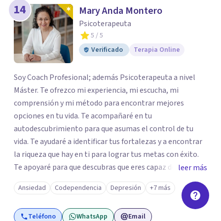
14
Mary Anda Montero
Psicoterapeuta
5
/ 5
Verificado
Terapia Online
Soy Coach Profesional; además Psicoterapeuta a nivel
Máster. Te ofrezco mi experiencia, mi escucha, mi
comprensión y mi método para encontrar mejores
opciones en tu vida. Te acompañaré en tu
autodescubrimiento para que asumas el control de tu
vida. Te ayudaré a identificar tus fortalezas y a encontrar
la riqueza que hay en ti para lograr tus metas con éxito.
Te apoyaré para que descubras que eres capaz de
leer más
convertir los problemas en oportunidades Tú tienes
Ansiedad
Codependencia
Depresión
+7 más
derecho a vivir con bienestar, sin culpas, sin
remordimientos y en plenitud. Con amor propio todo es
Teléfono
WhatsApp
Email
posible. En el viaje de tu vida. ¿Te das cuenta que tienes