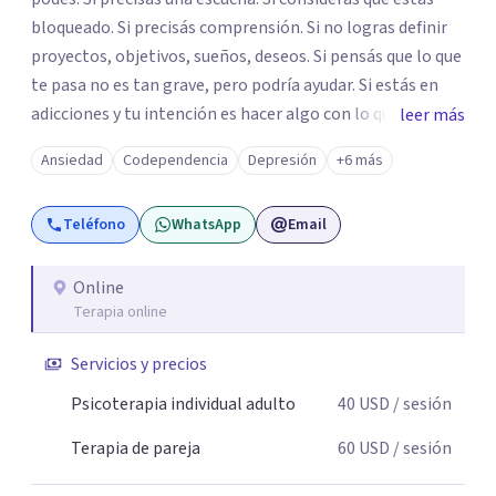
bloqueado. Si precisás comprensión. Si no logras definir
proyectos, objetivos, sueños, deseos. Si pensás que lo que
te pasa no es tan grave, pero podría ayudar. Si estás en
adicciones y tu intención es hacer algo con lo que te está
leer más
pasando. No dudes en comunicarte a fin de comenzar a
Ansiedad
Codependencia
Depresión
+6 más
resolver la situación que está generando esa angustia.
Teléfono
WhatsApp
Email
Online
Terapia online
Servicios y precios
Psicoterapia individual adulto
40
USD
/ sesión
Terapia de pareja
60
USD
/ sesión