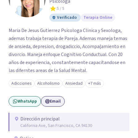
Psicóloga
5
/ 5
Verificado
Terapia Online
Maria De Jesus Gutierrez Psicologa Clinica y Sexologa,
ademas trabaja terapia de Pareja. Ademas maneja temas
de ansieda, depresion, drogadiccio, Acompa{amiento en
divorcio. Maneja enfoque Cognitivo Conductual. Con 20
años de experiencia, constantemente capacitandose en
las diferntes areas de la Salud Mental.
Adicciones
Alcoholismo
Ansiedad
+7 más
WhatsApp
Email
Dirección principal
California Ave, San Francisco, CA 94130