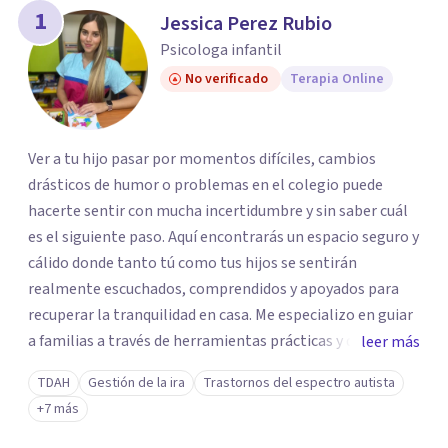
1
Jessica Perez Rubio
Psicologa infantil
No verificado
Terapia Online
Ver a tu hijo pasar por momentos difíciles, cambios
drásticos de humor o problemas en el colegio puede
hacerte sentir con mucha incertidumbre y sin saber cuál
es el siguiente paso. Aquí encontrarás un espacio seguro y
cálido donde tanto tú como tus hijos se sentirán
realmente escuchados, comprendidos y apoyados para
recuperar la tranquilidad en casa. Me especializo en guiar
a familias a través de herramientas prácticas y dinámicas
leer más
adaptadas a la edad de cada menor, dejando de lado las
TDAH
Gestión de la ira
Trastornos del espectro autista
etiquetas y los tecnicismos. Mi forma de trabajar se
+7 más
centra en entender las emociones que hay detrás del
comportamiento, ayudándoles a desarrollar la confianza