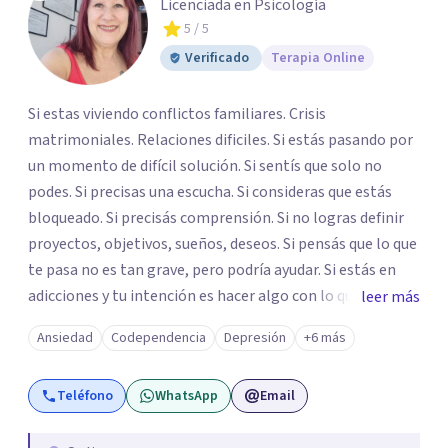
Licenciada en Psicología
5
/ 5
Verificado
Terapia Online
Si estas viviendo conflictos familiares. Crisis
matrimoniales. Relaciones dificiles. Si estás pasando por
un momento de difícil solución. Si sentís que solo no
podes. Si precisas una escucha. Si consideras que estás
bloqueado. Si precisás comprensión. Si no logras definir
proyectos, objetivos, sueños, deseos. Si pensás que lo que
te pasa no es tan grave, pero podría ayudar. Si estás en
adicciones y tu intención es hacer algo con lo que te está
leer más
pasando. No dudes en comunicarte a fin de comenzar a
Ansiedad
Codependencia
Depresión
+6 más
resolver la situación que está generando esa angustia.
Teléfono
WhatsApp
Email