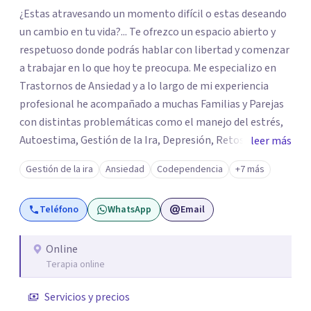
¿Estas atravesando un momento difícil o estas deseando
un cambio en tu vida?... Te ofrezco un espacio abierto y
respetuoso donde podrás hablar con libertad y comenzar
a trabajar en lo que hoy te preocupa. Me especializo en
Trastornos de Ansiedad y a lo largo de mi experiencia
profesional he acompañado a muchas Familias y Parejas
con distintas problemáticas como el manejo del estrés,
Autoestima, Gestión de la Ira, Depresión, Retos en la
leer más
Crianza, Codependencia, Celos, entre otros. Cuento con
Gestión de la ira
Ansiedad
Codependencia
+7 más
más de 12 años de experiencia en el área de la Salud
mental y he trabajado en distintos contextos clínicos con
Teléfono
WhatsApp
Email
niños, Adolescentes y Adultos
Online
Terapia online
Servicios y precios