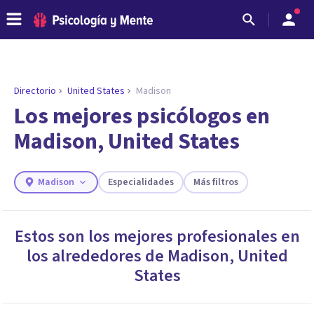
Directorio
United States
Madison
Los mejores psicólogos en
Madison, United States
Madison
Especialidades
Más filtros
Estos son los mejores profesionales en
los alrededores de
Madison
,
United
ENCONTRAR MI TERAPEUTA
¿Necesitas ayuda para encontrar el
States
psicólogo adecuado?
Responde a unas breves preguntas y te ofreceremos