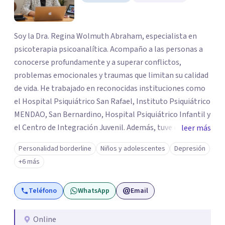
Soy la Dra. Regina Wolmuth Abraham, especialista en
psicoterapia psicoanalítica. Acompaño a las personas a
conocerse profundamente y a superar conflictos,
problemas emocionales y traumas que limitan su calidad
de vida. He trabajado en reconocidas instituciones como
el Hospital Psiquiátrico San Rafael, Instituto Psiquiátrico
MENDAO, San Bernardino, Hospital Psiquiátrico Infantil y
el Centro de Integración Juvenil. Además, tuve el
leer más
privilegio de colaborar en comunidades como Olivar del
Personalidad borderline
Niños y adolescentes
Depresión
Conde y Xochimilco, lo que me permitió conocer diversas
+6 más
realidades y necesidades.
Teléfono
WhatsApp
Email
Online