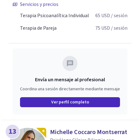
Servicios y precios
claridad sobre sí mismos, reducen significativamente su
sufrimiento y alcanzan cambios profundos y duraderos en
Terapia Psicoanalítica Individual
65
USD
/ sesión
su vida y relaciones personales.
Terapia de Pareja
75
USD
/ sesión
Envía un mensaje al profesional
Coordina una sesión directamente mediante mensaje
Ver perfil completo
13
Michelle Coccaro Montserrat