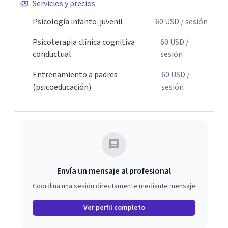
Servicios y precios
padres que buscan orientación y pautas claras para
Psicología infanto-juvenil
60
USD
/ sesión
educar sin perder la paciencia ni el control. Si estás listo
para dar el primer paso hacia una convivencia familiar
Psicoterapia clínica cognitiva
60
USD
/
más armoniosa, agenda tu sesión y empecemos a
conductual
sesión
trabajar juntos.
Entrenamiento a padres
60
USD
/
(psicoeducación)
sesión
Envía un mensaje al profesional
Coordina una sesión directamente mediante mensaje
Ver perfil completo