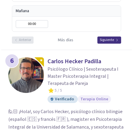
fundamental para la transformación personal y para
construir una vida más auténtica y significativa.
Mañana
00:00
Más días
Anterior
Siguiente
6
Carlos Hecker Padilla
Psicólogo Clínico | Sexoterapeuta I
Master Psicoterapia Integral |
Terapeuta de Pareja
5
/ 5
Verificado
Terapia Online
🙋🏻 ¡Hola!, soy Carlos Hecker, psicólogo clínico bilingüe
(español 🇪🇸 y francés 🇫🇷 ), magister en Psicoterapia
Integral de la Universidad de Salamanca, y sexoterapeuta