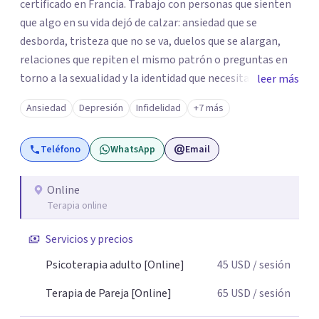
certificado en Francia. Trabajo con personas que sienten
que algo en su vida dejó de calzar: ansiedad que se
desborda, tristeza que no se va, duelos que se alargan,
relaciones que repiten el mismo patrón o preguntas en
torno a la sexualidad y la identidad que necesitan un
leer más
espacio seguro para ser habladas. Mi orientación teórica
Ansiedad
Depresión
Infidelidad
+7 más
integra una mirada Humanista-Relacional con Terapia
Breve, donde el modo en que te vinculas ocupa un lugar
Teléfono
WhatsApp
Email
central: cómo te relacionas contigo, con las demás
personas y con tu entorno. Además de mi formación en
psicoterapia, cuento con especialización en sexoterapia,
Online
Terapia online
por lo que también acompaño temas de salud sexual,
terapia de pareja, diversidad sexual y de género,
Servicios y precios
dificultades en el deseo, intimidad, orientación o
identidad. Busco que el espacio terapéutico sea un lugar
Psicoterapia adulto [Online]
45
USD
/ sesión
donde puedas hablar de estos temas sin juicios, con
Terapia de Pareja [Online]
65
USD
/ sesión
respeto y libertad. Trabajo con objetivos claros y