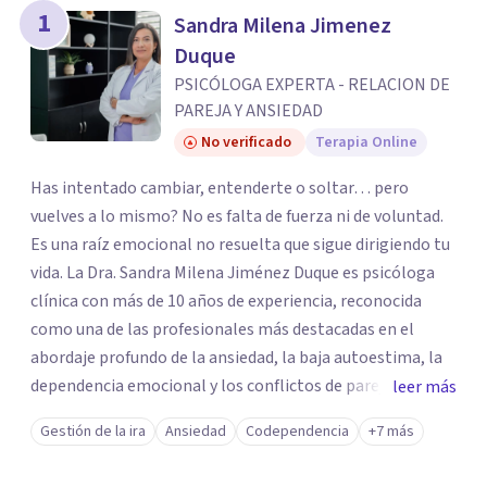
los profesionales que más se ajustan a tus
1
Sandra Milena Jimenez
necesidades.
Duque
Responder cuestionario
PSICÓLOGA EXPERTA - RELACION DE
PAREJA Y ANSIEDAD
No verificado
Terapia Online
Has intentado cambiar, entenderte o soltar… pero
vuelves a lo mismo? No es falta de fuerza ni de voluntad.
Es una raíz emocional no resuelta que sigue dirigiendo tu
vida. La Dra. Sandra Milena Jiménez Duque es psicóloga
clínica con más de 10 años de experiencia, reconocida
como una de las profesionales más destacadas en el
abordaje profundo de la ansiedad, la baja autoestima, la
dependencia emocional y los conflictos de pareja. Ha
leer más
trabajado con pacientes en diferentes países,
Gestión de la ira
Ansiedad
Codependencia
+7 más
acompañando procesos complejos. Su enfoque
terapéutico se diferencia por una premisa clara: no