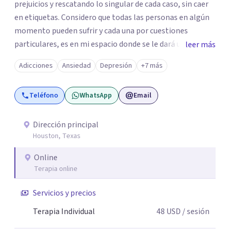
prejuicios y rescatando lo singular de cada caso, sin caer
en etiquetas. Considero que todas las personas en algún
momento pueden sufrir y cada una por cuestiones
particulares, es en mi espacio donde se le dará un lugar a
leer más
esas cuestiones singulares de cada uno, para luego
Adicciones
Ansiedad
Depresión
+7 más
generar cambios. Soy una persona en constante
formación, actualmente curso seminarios, una
Teléfono
WhatsApp
Email
especialización en psicoanálisis y también investigo.
Siempre en la búsqueda de ser un mejor profesional.
Dirección principal
Houston, Texas
Online
Terapia online
Servicios y precios
Terapia Individual
48
USD
/ sesión