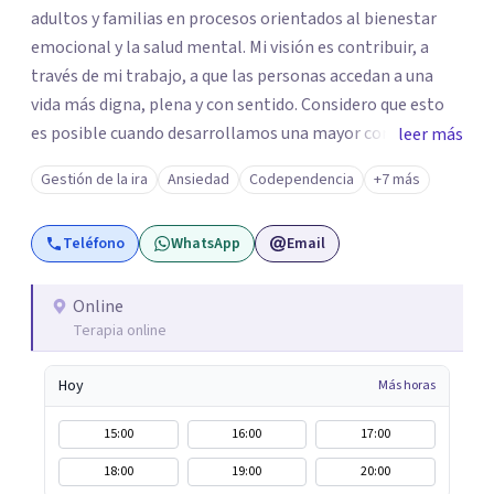
adultos y familias en procesos orientados al bienestar
emocional y la salud mental. Mi visión es contribuir, a
través de mi trabajo, a que las personas accedan a una
vida más digna, plena y con sentido. Considero que esto
es posible cuando desarrollamos una mayor conciencia
leer más
de nuestro mundo interior y de la manera en que nuestras
Gestión de la ira
Ansiedad
Codependencia
+7 más
experiencias influyen en nuestra forma de sentir, pensar y
relacionarnos. Mi misión es ofrecer un espacio de
Teléfono
WhatsApp
Email
acompañamiento en salud mental basado en la
comprensión, la compasión y el respeto por el ritmo de
cada persona. Integro conocimientos y herramientas de
Online
Terapia online
la psicología con un enfoque informado en trauma para
ayudar a mis clientes a comprender sus conflictos
Hoy
Más horas
internos, fortalecer sus recursos personales, desarrollar
nuevas estrategias de afrontamiento y avanzar con
15:00
16:00
17:00
mayor claridad, resiliencia y bienestar. Creo
18:00
19:00
20:00
profundamente en la autoconciencia como un camino