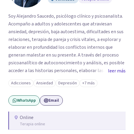
Soy Alejandro Saucedo, psicólogo clínico y psicoanalista.
Acompaño a adultos y adolescentes que atraviesan
ansiedad, depresión, baja autoestima, dificultades en sus
relaciones, terapia de pareja y crisis vitales, a explorar y
elaborar en profundidad los conflictos internos que
generan malestar en su presente. A través del proceso
psicoanalítico de autoconocimiento y análisis, es posible
acceder a las historias personales, elaborar las
leer más
experiencias del pasado y resignificarlas, liberando su
Adicciones
Ansiedad
Depresión
+7 más
influencia para construir un futuro con mayor libertad y
autenticidad. La terapia psicoanalítica crea un espacio de
WhatsApp
Email
verbalización libre y sin filtros. A través de esta
conversación abierta y del trabajo analítico conjunto, se
exploran las vivencias que aún condicionan el presente, se
Online
Terapia online
les otorga un nuevo sentido y se transforma su impacto
emocional. De esta forma, los pacientes logran mayor