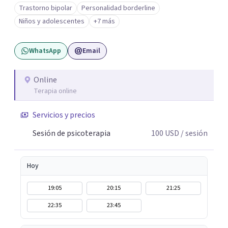
Trabajo desde un enfoque integrativo que combina
Trastorno bipolar
Personalidad borderline
psicoanálisis, terapia somática y de trauma, psicología
Niños y adolescentes
+7 más
corporal, Mentalization Based Therapy (MBT),
hipnoterapia y respiración neurodinámica, integrando
WhatsApp
Email
actualmente la Psicología Analítica Junguiana. Mi
abordaje también incorpora perspectivas interculturales,
ecopsicología y el trabajo simbólico con el inconsciente,
Online
Terapia online
entendiendo que cada proceso terapéutico es único y
requiere una mirada personalizada.
Servicios y precios
Sesión de psicoterapia
100
USD
/ sesión
Hoy
19:05
20:15
21:25
22:35
23:45