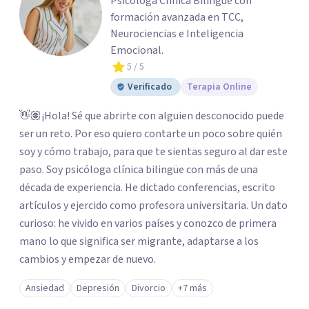
Psicóloga Clínica Bilingüe con
formación avanzada en TCC,
Neurociencias e Inteligencia
Emocional.
5
/ 5
Verificado
Terapia Online
👋🏽¡Hola! Sé que abrirte con alguien desconocido puede
ser un reto. Por eso quiero contarte un poco sobre quién
soy y cómo trabajo, para que te sientas seguro al dar este
paso. Soy psicóloga clínica bilingüe con más de una
década de experiencia. He dictado conferencias, escrito
artículos y ejercido como profesora universitaria. Un dato
curioso: he vivido en varios países y conozco de primera
mano lo que significa ser migrante, adaptarse a los
cambios y empezar de nuevo.
Ansiedad
Depresión
Divorcio
+7 más