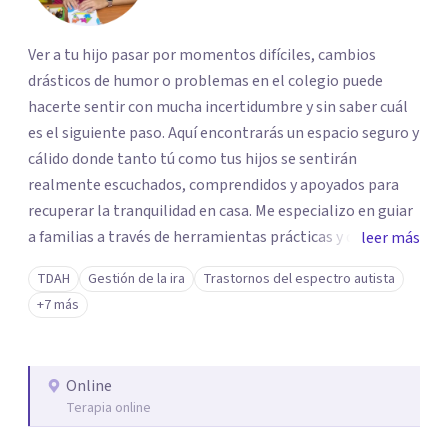
Ver a tu hijo pasar por momentos difíciles, cambios
drásticos de humor o problemas en el colegio puede
hacerte sentir con mucha incertidumbre y sin saber cuál
es el siguiente paso. Aquí encontrarás un espacio seguro y
cálido donde tanto tú como tus hijos se sentirán
realmente escuchados, comprendidos y apoyados para
recuperar la tranquilidad en casa. Me especializo en guiar
a familias a través de herramientas prácticas y dinámicas
leer más
adaptadas a la edad de cada menor, dejando de lado las
TDAH
Gestión de la ira
Trastornos del espectro autista
etiquetas y los tecnicismos. Mi forma de trabajar se
+7 más
centra en entender las emociones que hay detrás del
comportamiento, ayudándoles a desarrollar la confianza
necesaria para superar sus retos y fortaleciendo la
Online
comunicación entre ustedes. Acompaño a niños y
Terapia online
adolescentes que están lidiando con la ansiedad, la
timidez, la rebeldía o dificultades escolares, así como a