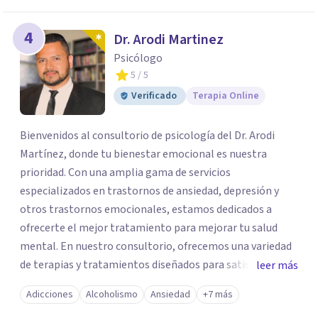
4
Dr. Arodi Martinez
Psicólogo
5
/ 5
Verificado
Terapia Online
Bienvenidos al consultorio de psicología del Dr. Arodi
Martínez, donde tu bienestar emocional es nuestra
prioridad. Con una amplia gama de servicios
especializados en trastornos de ansiedad, depresión y
otros trastornos emocionales, estamos dedicados a
ofrecerte el mejor tratamiento para mejorar tu salud
mental. En nuestro consultorio, ofrecemos una variedad
de terapias y tratamientos diseñados para satisfacer tus
leer más
necesidades específicas: Terapia para Trastornos de
Adicciones
Alcoholismo
Ansiedad
+7 más
Ansiedad y Depresión: Somos expertos en el tratamiento