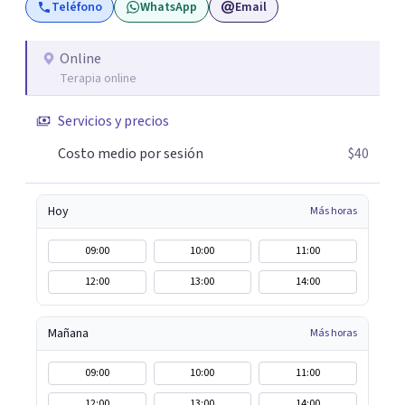
Teléfono
WhatsApp
Email
posible. En el viaje de tu vida. ¿Te das cuenta que tienes
fortalezas que te han llevado a alcanzar metas y
objetivos pero también hay momentos en los que has
Online
Terapia online
experimentado situaciones que no te favorecen y te
gustaría que fueran diferentes? Pedir ayuda es el primer
Servicios y precios
paso para encontrar soluciones.
Costo medio por sesión
$40
Hoy
Más horas
09:00
10:00
11:00
12:00
13:00
14:00
Mañana
Más horas
09:00
10:00
11:00
12:00
13:00
14:00