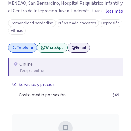
MENDAO, San Bernardino, Hospital Psiquiátrico Infantil y
el Centro de Integración Juvenil. Además, tuve el
leer más
privilegio de colaborar en comunidades como Olivar del
Personalidad borderline
Niños y adolescentes
Depresión
Conde y Xochimilco, lo que me permitió conocer diversas
+6 más
realidades y necesidades.
Teléfono
WhatsApp
Email
Online
Terapia online
Servicios y precios
Costo medio por sesión
$49