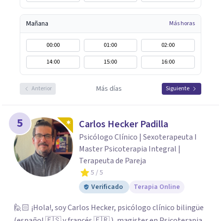
Mañana
Más horas
00:00
01:00
02:00
14:00
15:00
16:00
Más días
Anterior
Siguiente
5
Carlos Hecker Padilla
Psicólogo Clínico | Sexoterapeuta I
Master Psicoterapia Integral |
Terapeuta de Pareja
5
/ 5
Verificado
Terapia Online
🙋🏻 ¡Hola!, soy Carlos Hecker, psicólogo clínico bilingüe
(español 🇪🇸 y francés 🇫🇷 ), magister en Psicoterapia