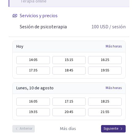
Terapia online
entendiendo que cada proceso terapéutico es único y
requiere una mirada personalizada.
Servicios y precios
Sesión de psicoterapia
100
USD
/ sesión
Hoy
Más horas
14:05
15:15
16:25
17:35
18:45
19:55
Lunes, 10 de agosto
Más horas
16:05
17:15
18:25
19:35
20:45
21:55
Más días
Anterior
Siguiente