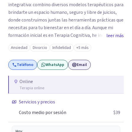
integrativa: combino diversos modelos terapéuticos para
brindarte un espacio humano, seguro y libre de juicios,
donde construimos juntas las herramientas prácticas que
necesitas para tu bienestar en el día a día. Aunque mi
formación inicial es en Terapia Cognitiva, he incorporado
leer más
enfoques como el Mindfulness y la Terapia de Aceptación
Ansiedad
Divorcio
Infidelidad
+5 más
y Compromiso (ACT), adaptando el tratamiento a tus
necesidades particulares. Mi trayectoria es internacional
Teléfono
WhatsApp
Email
(Argentina, Estados Unidos, Europa y Asia). Además,
colaboré como psicóloga en Televisión Canaria,
conectando con la realidad de las islas. Mis servicios son
Online
Terapia online
100% online y accesibles. Si buscas un espacio de escucha
profesional y orientado a resultados, empecemos.
Servicios y precios
Costo medio por sesión
$39
Hoy