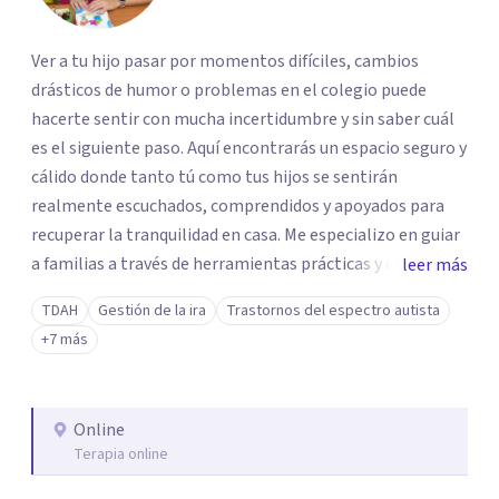
Ver a tu hijo pasar por momentos difíciles, cambios
drásticos de humor o problemas en el colegio puede
hacerte sentir con mucha incertidumbre y sin saber cuál
es el siguiente paso. Aquí encontrarás un espacio seguro y
cálido donde tanto tú como tus hijos se sentirán
realmente escuchados, comprendidos y apoyados para
recuperar la tranquilidad en casa. Me especializo en guiar
a familias a través de herramientas prácticas y dinámicas
leer más
adaptadas a la edad de cada menor, dejando de lado las
TDAH
Gestión de la ira
Trastornos del espectro autista
etiquetas y los tecnicismos. Mi forma de trabajar se
+7 más
centra en entender las emociones que hay detrás del
comportamiento, ayudándoles a desarrollar la confianza
necesaria para superar sus retos y fortaleciendo la
Online
comunicación entre ustedes. Acompaño a niños y
Terapia online
adolescentes que están lidiando con la ansiedad, la
timidez, la rebeldía o dificultades escolares, así como a