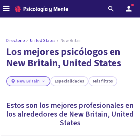
Directorio
United States
New Britain
ENCONTRAR MI TERAPEUTA
¿Necesitas ayuda para encontrar el
Los mejores psicólogos en
psicólogo adecuado?
New Britain, United States
Responde a unas breves preguntas y te ofreceremos
los profesionales que más se ajustan a tus
necesidades.
New Britain
Especialidades
Más filtros
Responder cuestionario
Estos son los mejores profesionales en
los alrededores de
New Britain
,
United
States