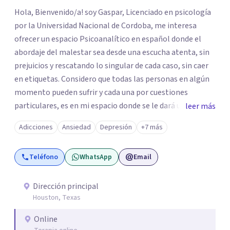
Hola, Bienvenido/a! soy Gaspar, Licenciado en psicología
por la Universidad Nacional de Cordoba, me interesa
ofrecer un espacio Psicoanalítico en español donde el
abordaje del malestar sea desde una escucha atenta, sin
prejuicios y rescatando lo singular de cada caso, sin caer
en etiquetas. Considero que todas las personas en algún
momento pueden sufrir y cada una por cuestiones
particulares, es en mi espacio donde se le dará un lugar a
leer más
esas cuestiones singulares de cada uno, para luego
Adicciones
Ansiedad
Depresión
+7 más
generar cambios. Soy una persona en constante
formación, actualmente curso seminarios, una
Teléfono
WhatsApp
Email
especialización en psicoanálisis y también investigo.
Siempre en la búsqueda de ser un mejor profesional.
Dirección principal
Houston, Texas
Online