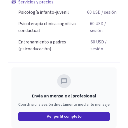
Servicios y precios
padres que buscan orientación y pautas claras para
Psicología infanto-juvenil
60
USD
/ sesión
educar sin perder la paciencia ni el control. Si estás listo
para dar el primer paso hacia una convivencia familiar
Psicoterapia clínica cognitiva
60
USD
/
más armoniosa, agenda tu sesión y empecemos a
conductual
sesión
trabajar juntos.
Entrenamiento a padres
60
USD
/
(psicoeducación)
sesión
Envía un mensaje al profesional
Coordina una sesión directamente mediante mensaje
Ver perfil completo