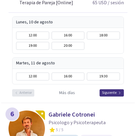
Terapia de Pareja [Online]
65
USD
/ sesión
respeto y libertad. Trabajo con objetivos claros y
realistas, sin fórmulas rígidas: combinamos profundidad
emocional con una mirada práctica sobre tu vida diaria.
Lunes, 10 de agosto
12:00
16:00
18:00
19:00
20:00
Martes, 11 de agosto
12:00
16:00
19:30
Más días
Anterior
Siguiente
6
Gabriele Cotronei
Psicologo y Psicoterapeuta
5
/ 5