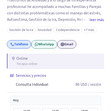
Trastornos de Ansiedad y a lo largo de mi experiencia
profesional he acompañado a muchas Familias y Parejas
con distintas problemáticas como el manejo del estrés,
Autoestima, Gestión de la Ira, Depresión, Retos en la
leer más
Crianza, Codependencia, Celos, entre otros. Cuento con
Gestión de la ira
Ansiedad
Codependencia
+7 más
más de 12 años de experiencia en el área de la Salud
mental y he trabajado en distintos contextos clínicos con
Teléfono
WhatsApp
Email
niños, Adolescentes y Adultos
Online
Terapia online
Servicios y precios
Consulta Individual
80
USD
/ sesión
Hoy