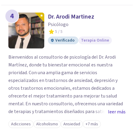
4
Dr. Arodi Martinez
Psicólogo
5
/ 5
Verificado
Terapia Online
Bienvenidos al consultorio de psicología del Dr. Arodi
Martínez, donde tu bienestar emocional es nuestra
prioridad. Con una amplia gama de servicios
especializados en trastornos de ansiedad, depresión y
otros trastornos emocionales, estamos dedicados a
ofrecerte el mejor tratamiento para mejorar tu salud
mental. En nuestro consultorio, ofrecemos una variedad
de terapias y tratamientos diseñados para satisfacer tus
leer más
necesidades específicas: Terapia para Trastornos de
Adicciones
Alcoholismo
Ansiedad
+7 más
Ansiedad y Depresión: Somos expertos en el tratamiento