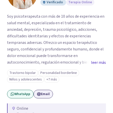
Verificado
Terapia Online
Soy psicoterapeuta con más de 10 años de experiencia en
salud mental, especializada en el tratamiento de
ansiedad, depresión, trauma psicológico, adicciones,
dificultades identitarias y efectos de experiencias
tempranas adversas. Ofrezco un espacio terapéutico
seguro, confidencial y profundamente humano, donde el
dolor emocional puede transformarse en
autoconocimiento, regulación emocional y bienestar.
leer más
Trabajo desde un enfoque integrativo que combina
Trastorno bipolar
Personalidad borderline
psicoanálisis, terapia somática y de trauma, psicología
Niños y adolescentes
+7 más
corporal, Mentalization Based Therapy (MBT),
hipnoterapia y respiración neurodinámica, integrando
WhatsApp
Email
actualmente la Psicología Analítica Junguiana. Mi
abordaje también incorpora perspectivas interculturales,
ecopsicología y el trabajo simbólico con el inconsciente,
Online