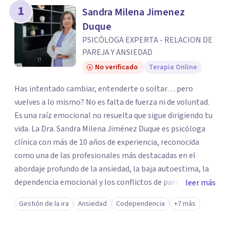
1
Sandra Milena Jimenez
Duque
PSICÓLOGA EXPERTA - RELACION DE
PAREJA Y ANSIEDAD
No verificado
Terapia Online
Has intentado cambiar, entenderte o soltar… pero
vuelves a lo mismo? No es falta de fuerza ni de voluntad.
Es una raíz emocional no resuelta que sigue dirigiendo tu
vida. La Dra. Sandra Milena Jiménez Duque es psicóloga
clínica con más de 10 años de experiencia, reconocida
como una de las profesionales más destacadas en el
abordaje profundo de la ansiedad, la baja autoestima, la
dependencia emocional y los conflictos de pareja. Ha
leer más
trabajado con pacientes en diferentes países,
Gestión de la ira
Ansiedad
Codependencia
+7 más
acompañando procesos complejos. Su enfoque
terapéutico se diferencia por una premisa clara: no