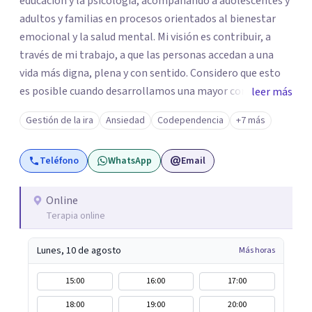
educación y la psicología, acompañando a adolescentes y
adultos y familias en procesos orientados al bienestar
emocional y la salud mental. Mi visión es contribuir, a
través de mi trabajo, a que las personas accedan a una
vida más digna, plena y con sentido. Considero que esto
es posible cuando desarrollamos una mayor conciencia
leer más
de nuestro mundo interior y de la manera en que nuestras
Gestión de la ira
Ansiedad
Codependencia
+7 más
experiencias influyen en nuestra forma de sentir, pensar y
relacionarnos. Mi misión es ofrecer un espacio de
Teléfono
WhatsApp
Email
acompañamiento en salud mental basado en la
comprensión, la compasión y el respeto por el ritmo de
cada persona. Integro conocimientos y herramientas de
Online
Terapia online
la psicología con un enfoque informado en trauma para
ayudar a mis clientes a comprender sus conflictos
Lunes, 10 de agosto
Más horas
internos, fortalecer sus recursos personales, desarrollar
nuevas estrategias de afrontamiento y avanzar con
15:00
16:00
17:00
mayor claridad, resiliencia y bienestar. Creo
18:00
19:00
20:00
profundamente en la autoconciencia como un camino