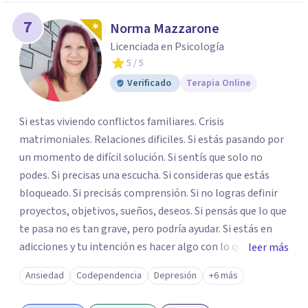
7
Norma Mazzarone
Licenciada en Psicología
5
/ 5
Verificado
Terapia Online
Si estas viviendo conflictos familiares. Crisis
matrimoniales. Relaciones dificiles. Si estás pasando por
un momento de difícil solución. Si sentís que solo no
podes. Si precisas una escucha. Si consideras que estás
bloqueado. Si precisás comprensión. Si no logras definir
proyectos, objetivos, sueños, deseos. Si pensás que lo que
te pasa no es tan grave, pero podría ayudar. Si estás en
adicciones y tu intención es hacer algo con lo que te está
leer más
pasando. No dudes en comunicarte a fin de comenzar a
Ansiedad
Codependencia
Depresión
+6 más
resolver la situación que está generando esa angustia.