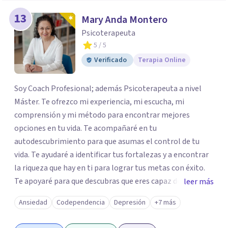
13
Mary Anda Montero
Psicoterapeuta
5
/ 5
Verificado
Terapia Online
Soy Coach Profesional; además Psicoterapeuta a nivel
Máster. Te ofrezco mi experiencia, mi escucha, mi
comprensión y mi método para encontrar mejores
opciones en tu vida. Te acompañaré en tu
autodescubrimiento para que asumas el control de tu
vida. Te ayudaré a identificar tus fortalezas y a encontrar
la riqueza que hay en ti para lograr tus metas con éxito.
Te apoyaré para que descubras que eres capaz de
leer más
convertir los problemas en oportunidades Tú tienes
Ansiedad
Codependencia
Depresión
+7 más
derecho a vivir con bienestar, sin culpas, sin
remordimientos y en plenitud. Con amor propio todo es