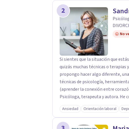
es una de las mejores opciones para acompañarte. Porq
2
Sand
interno, cambias tu forma de pensar, 
Psicólo
DIVORCIO
No ve
Si sientes que la situación que está
quizás muchas técnicas o terapias y todo 
propongo hacer algo diferente, un
técnicas de psicología, herramienta
(aprender la conexión entre corazón y cerebro). Mi nombr
Psicóloga, terapeuta y autora. He creado la METODOLOGÍA SYNCHRONY, con la
cual he impactado en la vida de m
Ansiedad
Orientación laboral
Dep
sus vidas de una manera COHERENTE y CONSIST
FAMILIAR Y PROFESIONAL En la primera sesión entiendo exactamente tus
3
necesidades, la situación en que te
Maria