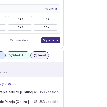
Más horas
15:00
16:00
18:00
19:00
Ver más días
Siguiente
no
WhatsApp
Email
online
s y precios
rapia adulto [Online]
45
USD
/ sesión
de Pareja [Online]
65
USD
/ sesión