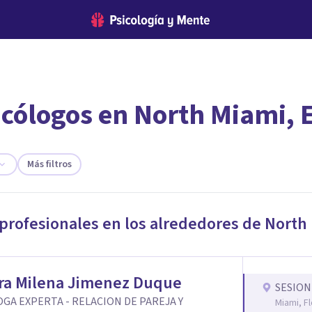
icólogos en North Miami, 
encontrar el psicólogo adecuado?
te ofreceremos los profesionales que más se ajustan a tus necesi
Más filtros
 profesionales en los alrededores de
North
ra Milena Jimenez Duque
SESION
GA EXPERTA - RELACION DE PAREJA Y
Miami, Fl