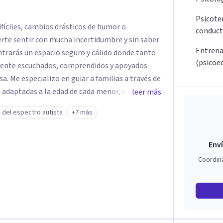
Psicoter
fíciles, cambios drásticos de humor o
conduct
rte sentir con mucha incertidumbre y sin saber
Entrena
ontrarás un espacio seguro y cálido donde tanto
(psicoe
lmente escuchados, comprendidos y apoyados
avés de
 adaptadas a la edad de cada menor, dejando de
leer más
. Mi forma de trabajar se centra en entender las
 del espectro autista
+7 más
ortamiento, ayudándoles a desarrollar la
s retos y fortaleciendo la comunicación entre
Enví
escolares, así como a padres que buscan
Coordin
sin perder la paciencia ni el control. Si estás
a una convivencia familiar más armoniosa, agenda
untos.