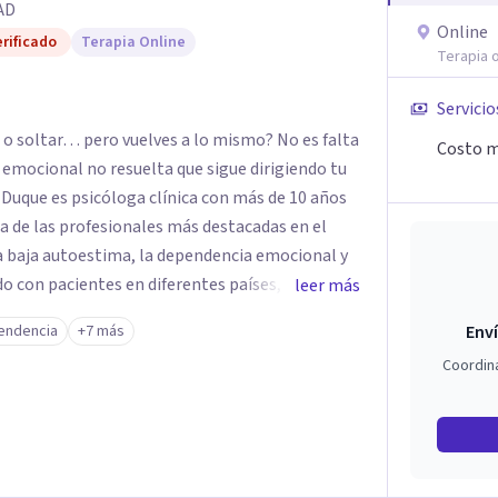
AD
Online
rificado
Terapia Online
Terapia o
Servicio
o soltar… pero vuelves a lo mismo? No es falta
Costo m
z emocional no resuelta que sigue dirigiendo tu
a de las profesionales más destacadas en el
la baja autoestima, la dependencia emocional y
leer más
u enfoque terapéutico se diferencia por una
endencia
+7 más
Enví
a la raíz que lo origina. Su metodología
Coordin
ción del sistema emocional, reprocesamiento de
ración cognitiva profunda, permitiendo
nes desde su origen. Si buscas un
ugar. Pero si estás listo(a) para comprender,
ue te ocurre, la Dra. Sandra Milena Jiménez Duque