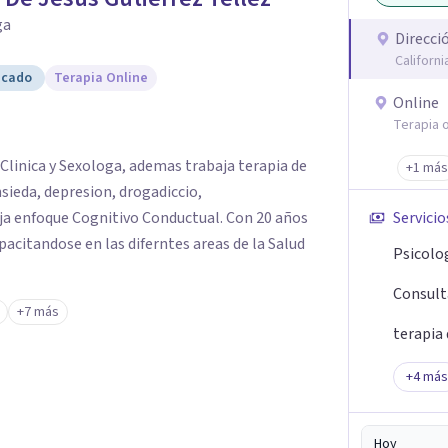
ga
Direcci
Californ
 el estrés, miedo, culpa, problemas de pareja,
icado
Terapia Online
s recurrentes o caos en tu vida se podrá mejorar
Online
Terapia o
Clinica y Sexologa, ademas trabaja terapia de
+1 más
ieda, depresion, drogadiccio,
a enfoque Cognitivo Conductual. Con 20 años
Servicio
acitandose en las diferntes areas de la Salud
Psicolog
Consulta
+7 más
terapia 
+
4
más
Hoy