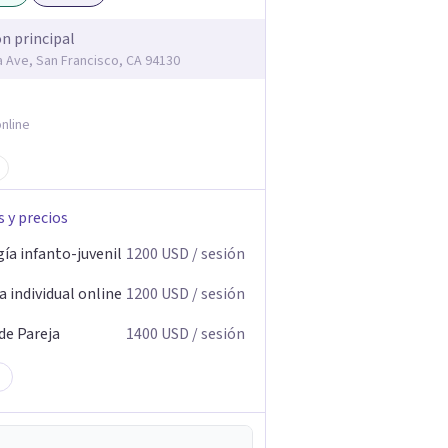
ón principal
ia Ave, San Francisco, CA 94130
nline
s y precios
ía infanto-juvenil
1200
USD
/ sesión
 individual online
1200
USD
/ sesión
de Pareja
1400
USD
/ sesión