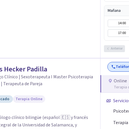
das: Terapia cognitivo-conductual Terapia de
a enfocada en la solución Terapia de exposición
Mañana
iento de Traumas y Trastornos de Estrés
14:00
icológico para ayudarte a superar experiencias
 vida. Tratamiento de Adicciones.
17:00
Anterior
Teléfo
s Hecker Padilla
o Clínico | Sexoterapeuta I Master Psicoterapia
Online
 | Terapeuta de Pareja
Terapia 
icado
Terapia Online
Servicio
Psicote
ólogo clínico bilingüe (español 🇪🇸 y francés
Terapia 
tegral de la Universidad de Salamanca, y