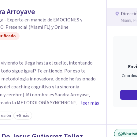
ue cuando sanas tu mundo
ra Arroyave
de elegir y de vivir.
Direcci
ga - Experta en manejo de EMOCIONES y
Miami, Fl
. Presencial (Miami Fl.) y Online
rificado
s viviendo te llega hasta el cuello, intentando
Enví
sigue igual? Te entiendo. Por eso te
Coordin
a metodología innovadora, donde he fusionado
s del coaching cognitivo y la sincronía
e es Sandra Arroyave,
leer más
iles de personas que han ELEGIDO AVANZAR en
resión
+6 más
ENTE. A nivel PERSONAL -
Whats
 encuentras y lo que sientes. Determinamos el
 De Jesus Gutierrez Tellez