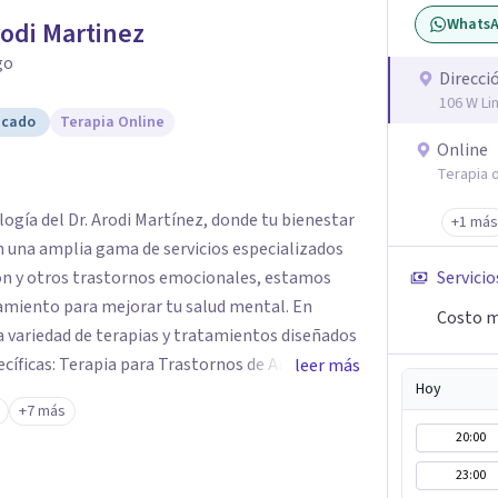
Whats
rodi Martinez
go
Direcci
106 W Li
icado
Terapia Online
Online
Terapia o
logía del Dr. Arodi Martínez, donde tu bienestar
+1 más
n una amplia gama de servicios especializados
ión y otros trastornos emocionales, estamos
Servicio
amiento para mejorar tu salud mental. En
Costo m
 variedad de terapias y tratamientos diseñados
ecíficas: Terapia para Trastornos de Ansiedad y
leer más
Hoy
atamiento de la ansiedad y la depresión,
+7 más
dencia para ayudarte a recuperar tu bienestar
20:00
areja y Familiar: Trabajamos contigo y tus seres
23:00
nes y mejorar la dinámica familiar. Evaluaciones