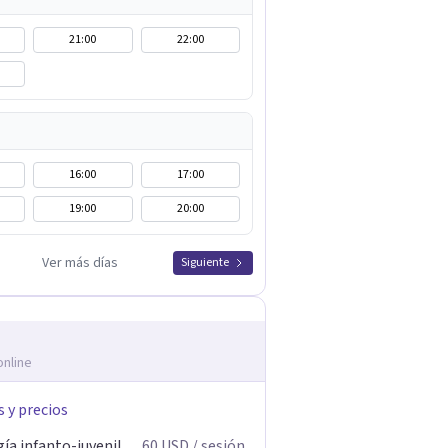
21:00
22:00
16:00
17:00
19:00
20:00
Ver más días
Siguiente
online
s y precios
ía infanto-juvenil
60
USD
/ sesión