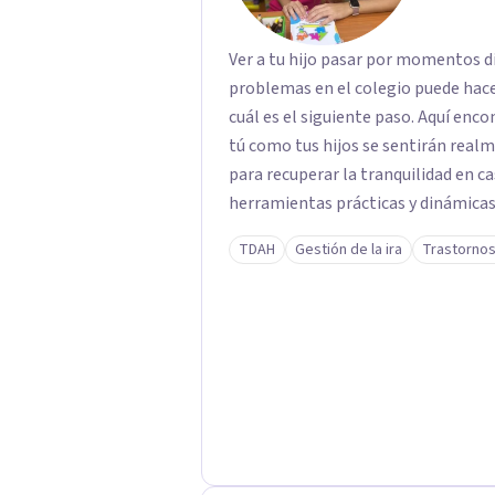
Ver a tu hijo pasar por momentos di
problemas en el colegio puede hace
cuál es el siguiente paso. Aquí enc
tú como tus hijos se sentirán rea
para recuperar la tranquilidad en casa. Me especializo en guiar a familias a tr
herramientas prácticas y dinámicas
lado las etiquetas y los tecnicismos
TDAH
Gestión de la ira
Trastornos
emociones que hay detrás del comp
confianza necesaria para superar su
ustedes. Acompaño a niños y adolescentes que están lidiando con la ansiedad, la
timidez, la rebeldía o dificultades 
orientación y pautas claras para educar 
listo para dar el primer paso haci
tu sesión y empecemos a trabajar j