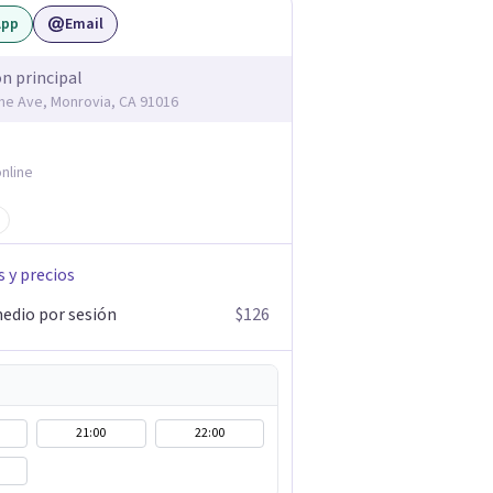
App
Email
ón principal
me Ave, Monrovia, CA 91016
nline
s y precios
edio por sesión
$126
21:00
22:00