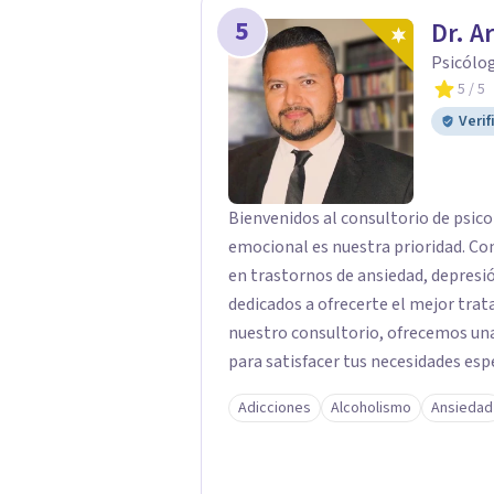
5
Dr. A
Psicólo
5
/ 5
Verif
Bienvenidos al consultorio de psico
emocional es nuestra prioridad. Co
en trastornos de ansiedad, depres
dedicados a ofrecerte el mejor trat
nuestro consultorio, ofrecemos una
para satisfacer tus necesidades esp
Depresión: Somos expertos en el tr
Adicciones
Alcoholismo
Ansiedad
utilizando enfoques basados en evi
emocional. Terapia Individual, de P
queridos para fortalecer las relacio