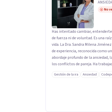
ANSIED
No ve
Has intentado cambiar, entenderte 
de fuerza ni de voluntad. Es una raí
vida. La Dra. Sandra Milena Jiménez Duque es psicóloga clínica con más de 10 años
de experiencia, reconocida como un
abordaje profundo de la ansiedad, 
los conflictos de pareja. Ha trabajado con pacientes en diferentes países,
acompañando procesos complejos. S
Gestión de la ira
Ansiedad
Codep
premisa clara: no trabaja el síntoma, trabaj
interviene en tres niveles: regula
heridas de la infancia y reestructu
transformar patrones, emociones y decisio
proceso superficial, este no es el l
sanar y transformar la raíz de lo q