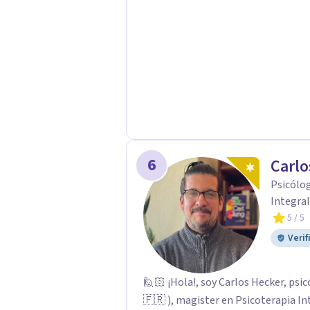
Psicológicas y Terapias Especializa
apoyo Terapia psicodinámica Terapi
Terapia de juego para niños Tratam
Postraumático: Ofrecemos apoyo ps
traumáticas y mejorar tu calidad de
6
Carlo
Psicólog
Integral
5
/ 5
Verif
🙋🏻 ¡Hola!, soy Carlos Hecker, psic
🇫🇷 ), magister en Psicoterapia In