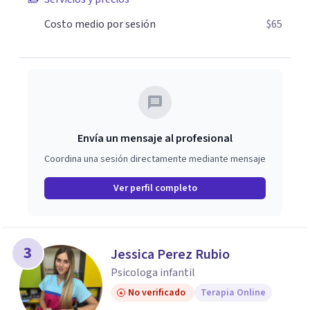
superficial, este no es el lugar. Pero si estás listo(a) para
comprender, sanar y transformar la raíz de lo que te
Costo medio por sesión
$65
ocurre, la Dra. Sandra Milena Jiménez Duque es una de las
mejores opciones para acompañarte. Porque cuando
sanas tu mundo interno, cambias tu forma de pensar, de
elegir y de vivir.
Envía un mensaje al profesional
Coordina una sesión directamente mediante mensaje
Ver perfil completo
3
Jessica Perez Rubio
Psicologa infantil
No verificado
Terapia Online