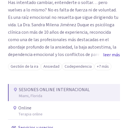
Has intentado cambiar, entenderte o soltar… pero
vuelves a lo mismo? No es falta de fuerza ni de voluntad.
Es una raíz emocional no resuelta que sigue dirigiendo tu
vida. La Dra. Sandra Milena Jiménez Duque es psicóloga
clínica con más de 10 años de experiencia, reconocida
como una de las profesionales más destacadas en el
abordaje profundo de la ansiedad, la baja autoestima, la
dependencia emocional y los conflictos de pareja. Ha
leer más
trabajado con pacientes en diferentes países,
Gestión de la ira
Ansiedad
Codependencia
+7 más
acompañando procesos complejos. Su enfoque
terapéutico se diferencia por una premisa clara: no
trabaja el síntoma, trabaja la raíz que lo origina. Su
SESIONES ONLINE INTERNACIONAL
metodología interviene en tres niveles: regulación del
Miami, Florida
sistema emocional, reprocesamiento de heridas de la
infancia y reestructuración cognitiva profunda,
Online
permitiendo transformar patrones, emociones y
Terapia online
decisiones desde su origen. Si buscas un proceso
Servicios y precios