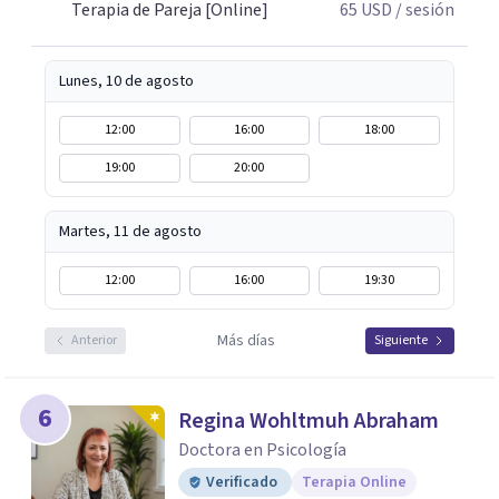
Terapia de Pareja [Online]
65
USD
/ sesión
respeto y libertad. Trabajo con objetivos claros y
realistas, sin fórmulas rígidas: combinamos profundidad
emocional con una mirada práctica sobre tu vida diaria.
Lunes, 10 de agosto
12:00
16:00
18:00
19:00
20:00
Martes, 11 de agosto
12:00
16:00
19:30
Más días
Anterior
Siguiente
6
Regina Wohltmuh Abraham
Doctora en Psicología
Verificado
Terapia Online