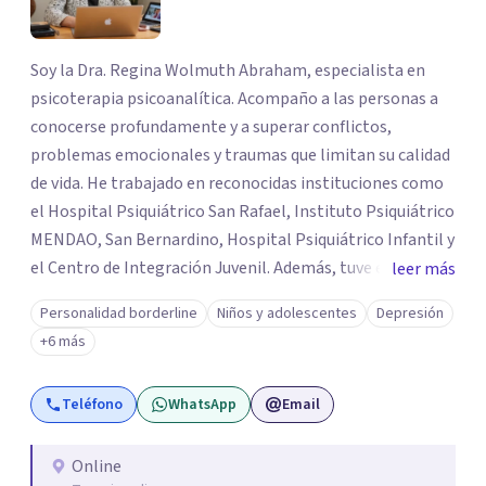
Soy la Dra. Regina Wolmuth Abraham, especialista en
psicoterapia psicoanalítica. Acompaño a las personas a
conocerse profundamente y a superar conflictos,
problemas emocionales y traumas que limitan su calidad
de vida. He trabajado en reconocidas instituciones como
el Hospital Psiquiátrico San Rafael, Instituto Psiquiátrico
MENDAO, San Bernardino, Hospital Psiquiátrico Infantil y
el Centro de Integración Juvenil. Además, tuve el
leer más
privilegio de colaborar en comunidades como Olivar del
Personalidad borderline
Niños y adolescentes
Depresión
Conde y Xochimilco, lo que me permitió conocer diversas
+6 más
realidades y necesidades.
Teléfono
WhatsApp
Email
Online