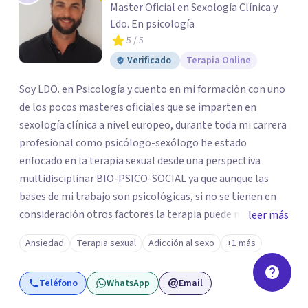
Master Oficial en Sexología Clínica y
Ldo. En psicología
5
/ 5
Verificado
Terapia Online
Soy LDO. en Psicología y cuento en mi formación con uno
de los pocos masteres oficiales que se imparten en
sexología clínica a nivel europeo, durante toda mi carrera
profesional como psicólogo-sexólogo he estado
enfocado en la terapia sexual desde una perspectiva
multidisciplinar BIO-PSICO-SOCIAL ya que aunque las
bases de mi trabajo son psicológicas, si no se tienen en
consideración otros factores la terapia puede no
leer más
funcionar al tener una visión demasiado simplista,
Ansiedad
Terapia sexual
Adicción al sexo
+1 más
excluyendo de antemano otros factores que pueden
influir. Mi intención es ayudar para conseguir una mejora
Teléfono
WhatsApp
Email
global de tu sexualidad, considerando cada caso como
algo particular e intentando adaptarme a tu situación