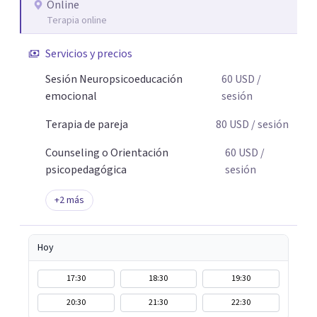
promover cambios sostenibles. Como divulgador
Online
Terapia online
científico, acerca la psicología y las neurociencias a la vida
cotidiana mediante contenidos claros, rigurosos y
Servicios y precios
aplicables, con el propósito de impulsar un bienestar
integral.
Sesión Neuropsicoeducación
60
USD
/
emocional
sesión
Terapia de pareja
80
USD
/ sesión
Counseling o Orientación
60
USD
/
psicopedagógica
sesión
+
2
más
Hoy
17:30
18:30
19:30
20:30
21:30
22:30