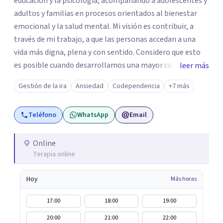
educación y la psicología, acompañando a adolescentes y
adultos y familias en procesos orientados al bienestar
emocional y la salud mental. Mi visión es contribuir, a
través de mi trabajo, a que las personas accedan a una
vida más digna, plena y con sentido. Considero que esto
es posible cuando desarrollamos una mayor conciencia
leer más
de nuestro mundo interior y de la manera en que nuestras
Gestión de la ira
Ansiedad
Codependencia
+7 más
experiencias influyen en nuestra forma de sentir, pensar y
relacionarnos. Mi misión es ofrecer un espacio de
Teléfono
WhatsApp
Email
acompañamiento en salud mental basado en la
comprensión, la compasión y el respeto por el ritmo de
cada persona. Integro conocimientos y herramientas de
Online
Terapia online
la psicología con un enfoque informado en trauma para
ayudar a mis clientes a comprender sus conflictos
Hoy
Más horas
internos, fortalecer sus recursos personales, desarrollar
nuevas estrategias de afrontamiento y avanzar con
17:00
18:00
19:00
mayor claridad, resiliencia y bienestar. Creo
20:00
21:00
22:00
profundamente en la autoconciencia como un camino