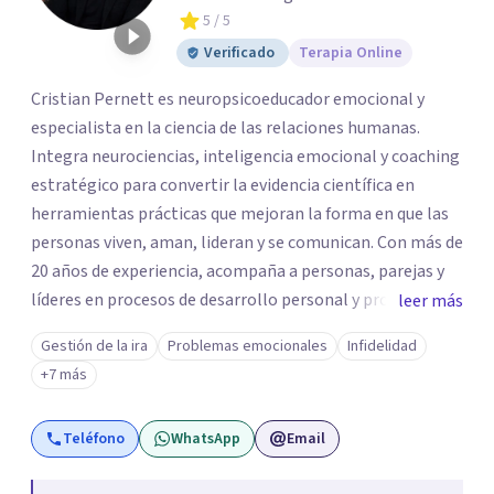
5
/ 5
Verificado
Terapia Online
Cristian Pernett es neuropsicoeducador emocional y
especialista en la ciencia de las relaciones humanas.
Integra neurociencias, inteligencia emocional y coaching
estratégico para convertir la evidencia científica en
herramientas prácticas que mejoran la forma en que las
personas viven, aman, lideran y se comunican. Con más de
20 años de experiencia, acompaña a personas, parejas y
líderes en procesos de desarrollo personal y profesional.
leer más
Su trabajo se centra en la regulación emocional, las
Gestión de la ira
Problemas emocionales
Infidelidad
relaciones de pareja, la comunicación efectiva y el
+7 más
liderazgo consciente. Su metodología combina
psicología contemporánea, neurociencias y estrategias
Teléfono
WhatsApp
Email
de cambio basadas en evidencia para fortalecer la
autoestima, desarrollar habilidades socioemocionales y