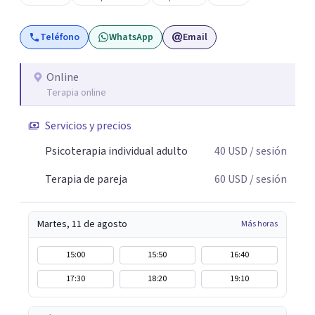
resolver la situación que está generando esa angustia.
Teléfono
WhatsApp
Email
Online
Terapia online
Servicios y precios
Psicoterapia individual adulto
40
USD
/ sesión
Terapia de pareja
60
USD
/ sesión
Martes, 11 de agosto
Más horas
15:00
15:50
16:40
17:30
18:20
19:10