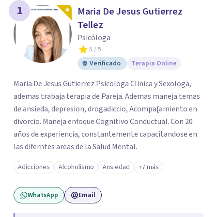
1
Maria De Jesus Gutierrez
Tellez
Psicóloga
5
/ 5
Verificado
Terapia Online
Maria De Jesus Gutierrez Psicologa Clinica y Sexologa,
ademas trabaja terapia de Pareja. Ademas maneja temas
de ansieda, depresion, drogadiccio, Acompa{amiento en
divorcio. Maneja enfoque Cognitivo Conductual. Con 20
años de experiencia, constantemente capacitandose en
las diferntes areas de la Salud Mental.
Adicciones
Alcoholismo
Ansiedad
+7 más
WhatsApp
Email