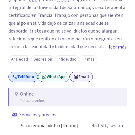
Integral de la Universidad de Salamanca, y sexoterapeuta
certificado en Francia. Trabajo con personas que sienten
que algo en su vida dejó de calzar: ansiedad que se
desborda, tristeza que no se va, duelos que se alargan,
relaciones que repiten el mismo patrón o preguntas en
torno a la sexualidad y la identidad que necesitan un
leer más
espacio seguro para ser habladas. Mi orientación teórica
Ansiedad
Depresión
Infidelidad
+7 más
integra una mirada Humanista-Relacional con Terapia
Breve, donde el modo en que te vinculas ocupa un lugar
Teléfono
WhatsApp
Email
central: cómo te relacionas contigo, con las demás
personas y con tu entorno. Además de mi formación en
psicoterapia, cuento con especialización en sexoterapia,
Online
Terapia online
por lo que también acompaño temas de salud sexual,
terapia de pareja, diversidad sexual y de género,
Servicios y precios
dificultades en el deseo, intimidad, orientación o
identidad. Busco que el espacio terapéutico sea un lugar
Psicoterapia adulto [Online]
45
USD
/ sesión
donde puedas hablar de estos temas sin juicios, con