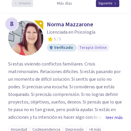
Más días
Anterior
Siguiente
8
Norma Mazzarone
Licenciada en Psicología
5
/ 5
Verificado
Terapia Online
Si estas viviendo conflictos familiares. Crisis
matrimoniales. Relaciones dificiles. Si estás pasando por
un momento de difícil solución. Si sentís que solo no
podes. Si precisas una escucha. Si consideras que estás
bloqueado. Si precisás comprensión. Si no logras definir
proyectos, objetivos, sueños, deseos. Si pensás que lo que
te pasa no es tan grave, pero podría ayudar. Si estás en
adicciones y tu intención es hacer algo con lo que te está
leer más
pasando. No dudes en comunicarte a fin de comenzar a
Ansiedad
Codependencia
Depresión
+6 más