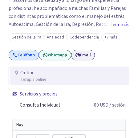
Trastornos de Ansiedad y a lo largo de mi experiencia
profesional he acompañado a muchas Familias y Parejas
con distintas problemáticas como el manejo del estrés,
Autoestima, Gestión de la Ira, Depresión, Retos en la
leer más
Crianza, Codependencia, Celos, entre otros. Cuento con
Gestión de la ira
Ansiedad
Codependencia
+7 más
más de 12 años de experiencia en el área de la Salud
mental y he trabajado en distintos contextos clínicos con
Teléfono
WhatsApp
Email
niños, Adolescentes y Adultos
Online
Terapia online
Servicios y precios
Consulta Individual
80
USD
/ sesión
Hoy