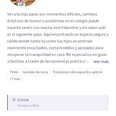
Ver a tu hijo pasar por momentos difíciles, cambios
drásticos de humor o problemas en el colegio puede
hacerte sentir con mucha incertidumbre y sin saber cuál
es el siguiente paso. Aquí encontrarás un espacio seguro y
cálido donde tanto tú como tus hijos se sentirán
realmente escuchados, comprendidos y apoyados para
recuperar la tranquilidad en casa. Me especializo en guiar
a familias a través de herramientas prácticas y dinámicas
leer más
adaptadas a la edad de cada menor, dejando de lado las
TDAH
Gestión de la ira
Trastornos del espectro autista
etiquetas y los tecnicismos. Mi forma de trabajar se
+7 más
centra en entender las emociones que hay detrás del
comportamiento, ayudándoles a desarrollar la confianza
necesaria para superar sus retos y fortaleciendo la
Online
comunicación entre ustedes. Acompaño a niños y
Terapia online
adolescentes que están lidiando con la ansiedad, la
timidez, la rebeldía o dificultades escolares, así como a