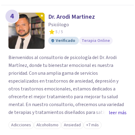
4
Dr. Arodi Martinez
Psicólogo
5
/ 5
Verificado
Terapia Online
Bienvenidos al consultorio de psicología del Dr. Arodi
Martínez, donde tu bienestar emocional es nuestra
prioridad. Con una amplia gama de servicios
especializados en trastornos de ansiedad, depresión y
otros trastornos emocionales, estamos dedicados a
ofrecerte el mejor tratamiento para mejorar tu salud
mental. En nuestro consultorio, ofrecemos una variedad
de terapias y tratamientos diseñados para satisfacer tus
leer más
necesidades específicas: Terapia para Trastornos de
Adicciones
Alcoholismo
Ansiedad
+7 más
Ansiedad y Depresión: Somos expertos en el tratamiento