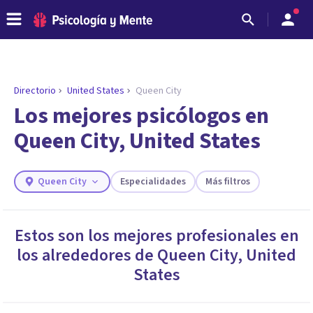
Directorio
United States
Queen City
ENCONTRAR MI TERAPEUTA
¿Necesitas ayuda para encontrar el
Los mejores psicólogos en
psicólogo adecuado?
Queen City, United States
Responde a unas breves preguntas y te ofreceremos
los profesionales que más se ajustan a tus
necesidades.
Queen City
Especialidades
Más filtros
Responder cuestionario
Estos son los mejores profesionales en
los alrededores de
Queen City
,
United
States