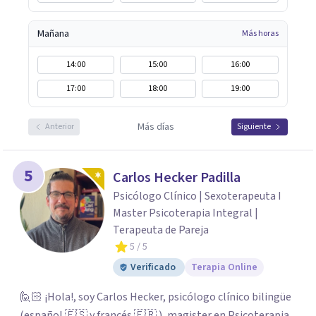
Mañana
Más horas
14:00
15:00
16:00
17:00
18:00
19:00
Más días
Anterior
Siguiente
5
Carlos Hecker Padilla
Psicólogo Clínico | Sexoterapeuta I
Master Psicoterapia Integral |
Terapeuta de Pareja
5
/ 5
Verificado
Terapia Online
🙋🏻 ¡Hola!, soy Carlos Hecker, psicólogo clínico bilingüe
(español 🇪🇸 y francés 🇫🇷 ), magister en Psicoterapia