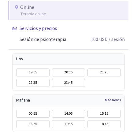
ecopsicología y el trabajo simbólico con el inconsciente,
Online
Terapia online
entendiendo que cada proceso terapéutico es único y
requiere una mirada personalizada.
Servicios y precios
Sesión de psicoterapia
100
USD
/ sesión
Hoy
19:05
20:15
21:25
22:35
23:45
Mañana
Más horas
00:55
14:05
15:15
16:25
17:35
18:45