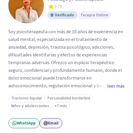
5
/ 5
Verificado
Terapia Online
Soy psicoterapeuta con más de 10 años de experiencia en
salud mental, especializada en el tratamiento de
ansiedad, depresión, trauma psicológico, adicciones,
dificultades identitarias y efectos de experiencias
tempranas adversas. Ofrezco un espacio terapéutico
seguro, confidencial y profundamente humano, donde el
dolor emocional puede transformarse en
autoconocimiento, regulación emocional y bienestar.
leer más
Trabajo desde un enfoque integrativo que combina
Trastorno bipolar
Personalidad borderline
psicoanálisis, terapia somática y de trauma, psicología
Niños y adolescentes
+7 más
corporal, Mentalization Based Therapy (MBT),
hipnoterapia y respiración neurodinámica, integrando
WhatsApp
Email
actualmente la Psicología Analítica Junguiana. Mi
abordaje también incorpora perspectivas interculturales,