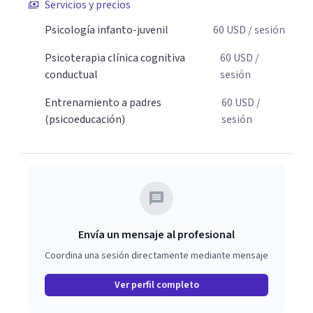
Servicios y precios
padres que buscan orientación y pautas claras para
Psicología infanto-juvenil
60
USD
/ sesión
educar sin perder la paciencia ni el control. Si estás listo
para dar el primer paso hacia una convivencia familiar
Psicoterapia clínica cognitiva
60
USD
/
más armoniosa, agenda tu sesión y empecemos a
conductual
sesión
trabajar juntos.
Entrenamiento a padres
60
USD
/
(psicoeducación)
sesión
Envía un mensaje al profesional
Coordina una sesión directamente mediante mensaje
Ver perfil completo