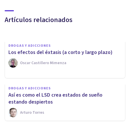
Los efectos de la ayahuasca:
¿qué hace este alucinógeno?
Artículos relacionados
Arturo Torres
DROGAS Y ADICCIONES
Los efectos del éxtasis (a corto y largo plazo)
Oscar Castillero Mimenza
DROGAS Y ADICCIONES
Combinar alcohol y marihuana
DROGAS Y ADICCIONES
tiene estos efectos en el
Así es como el LSD crea estados de sueño
cerebro
estando despiertos
Arturo Torres
Arturo Torres