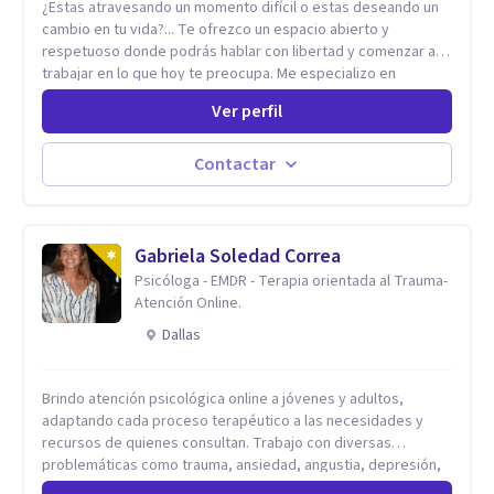
¿Estas atravesando un momento difícil o estas deseando un
cambio en tu vida?... Te ofrezco un espacio abierto y
respetuoso donde podrás hablar con libertad y comenzar a
trabajar en lo que hoy te preocupa. Me especializo en
Trastornos de Ansiedad y a lo largo de mi experiencia
Ver perfil
profesional he acompañado a muchas Familias y Parejas con
distintas problemáticas como el manejo del estrés,
Autoestima, Gestión de la Ira, Depresión, Retos en la Crianza,
Contactar
Codependencia, Celos, entre otros. Cuento con más de 12
años de experiencia en el área de la Salud mental y he
trabajado en distintos contextos clínicos con niños,
Adolescentes y Adultos
Gabriela Soledad Correa
Psicóloga - EMDR - Terapia orientada al Trauma-
Atención Online.
Dallas
Brindo atención psicológica online a jóvenes y adultos,
adaptando cada proceso terapéutico a las necesidades y
recursos de quienes consultan. Trabajo con diversas
problemáticas como trauma, ansiedad, angustia, depresión,
estrés, violencias, abuso sexual y procesos migratorios,