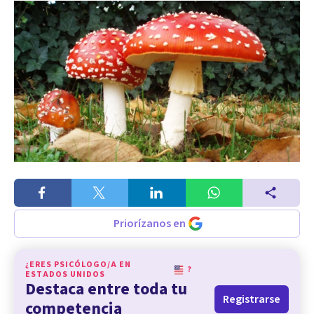
Priorízanos en
¿ERES PSICÓLOGO/A EN
?
ESTADOS UNIDOS
Destaca entre toda tu
Registrarse
competencia