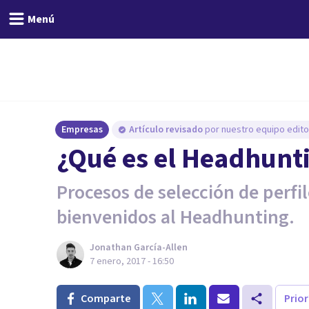
Menú
Empresas
Artículo revisado
por nuestro equipo editor
​¿Qué es el Headhunt
Procesos de selección de perfi
bienvenidos al Headhunting.
Jonathan García-Allen
7 enero, 2017 - 16:50
Comparte
Prio