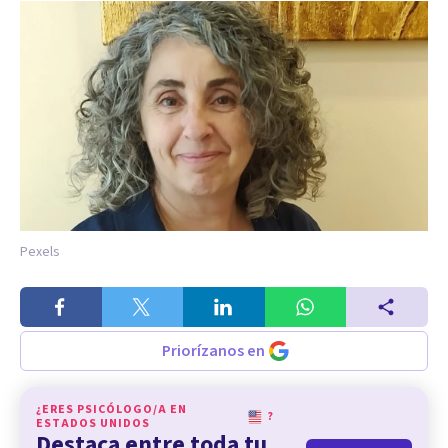
Pexels
Priorízanos en
¿ERES PSICÓLOGO/A EN
?
ESTADOS UNIDOS
Destaca entre toda tu