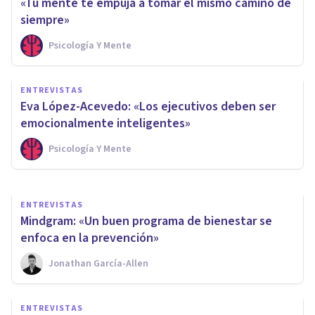
«Tu mente te empuja a tomar el mismo camino de
siempre»
Psicología Y Mente
ENTREVISTAS
ENTREVISTAS
Ángel Mena: «La ansiedad es
Eva López-Acevedo: «Los ejecutivos deben ser
un aviso de nuestro cuerpo»
emocionalmente inteligentes»
Psicología Y Mente
Psicología Y Mente
ENTREVISTAS
Mindgram: «Un buen programa de bienestar se
enfoca en la prevención»
Jonathan García-Allen
ENTREVISTAS