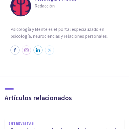
Redacción
Psicología y Mente es el portal especializado en
psicología, neurociencias y relaciones personales.
ENTREVISTAS
Carlos Rey García: “El
liderazgo es un proceso
dinámico"
Artículos relacionados
Psicología Y Mente
ENTREVISTAS