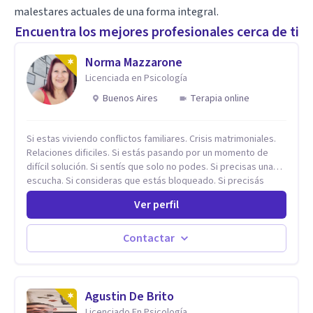
malestares actuales de una forma integral.
Encuentra los mejores profesionales cerca de ti
Norma Mazzarone
Licenciada en Psicología
Buenos Aires
Terapia online
Si estas viviendo conflictos familiares. Crisis matrimoniales.
Relaciones dificiles. Si estás pasando por un momento de
difícil solución. Si sentís que solo no podes. Si precisas una
escucha. Si consideras que estás bloqueado. Si precisás
comprensión. Si no logras definir proyectos, objetivos,
Ver perfil
sueños, deseos. Si pensás que lo que te pasa no es tan
grave, pero podría ayudar. Si estás en adicciones y tu
intención es hacer algo con lo que te está pasando. No dudes
Contactar
en comunicarte a fin de comenzar a resolver la situación que
está generando esa angustia.
Agustin De Brito
Licenciado En Psicología