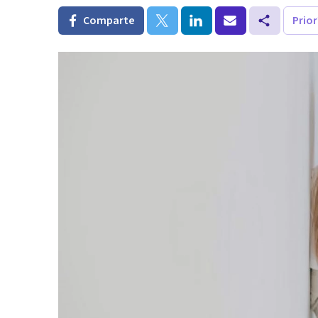
Comparte
Prio