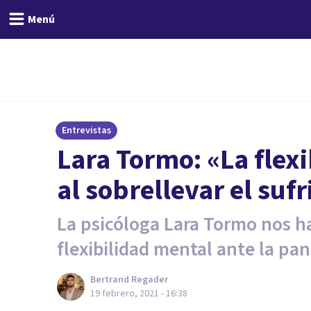
Menú
Entrevistas
Lara Tormo: «La flex
al sobrellevar el suf
La psicóloga Lara Tormo nos ha
flexibilidad mental ante la pa
Bertrand Regader
19 febrero, 2021 - 16:38