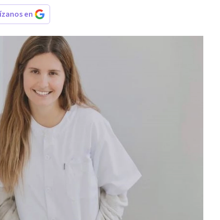
rízanos en