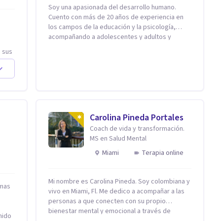
Soy una apasionada del desarrollo humano.
Cuento con más de 20 años de experiencia en
los campos de la educación y la psicología,
acompañando a adolescentes y adultos y
familias en procesos orientados al bienestar
n sus
emocional y la salud mental. Mi visión es
, a
contribuir, a través de mi trabajo, a que las
personas accedan a una vida más digna, plena y
n su
con sentido. Considero que esto es posible
cuando desarrollamos una mayor conciencia de
nuestro mundo interior y de la manera en que
r las
nuestras experiencias influyen en nuestra forma
Carolina Pineda Portales
de sentir, pensar y relacionarnos. Mi misión es
Coach de vida y transformación.
turo
ofrecer un espacio de acompañamiento en
MS en Salud Mental
salud mental basado en la comprensión, la
ción
Miami
Terapia online
compasión y el respeto por el ritmo de cada
ación
persona. Integro conocimientos y herramientas
de la psicología con un enfoque informado en
el
Mi nombre es Carolina Pineda. Soy colombiana y
trauma para ayudar a mis clientes a comprender
 mas
 se
vivo en Miami, Fl. Me dedico a acompañar a las
sus conflictos internos, fortalecer sus recursos
personas a que conecten con su propio
personales, desarrollar nuevas estrategias de
bienestar mental y emocional a través de
afrontamiento y avanzar con mayor claridad,
enido
te su
verdades universales para que de esta manera