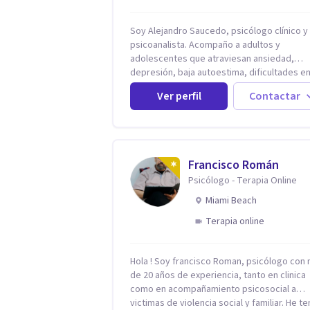
Soy Alejandro Saucedo, psicólogo clínico y
psicoanalista. Acompaño a adultos y
adolescentes que atraviesan ansiedad,
depresión, baja autoestima, dificultades e
relaciones, terapia de pareja y crisis vitales
Ver perfil
Contactar
explorar y elaborar en profundidad los
conflictos internos que generan malestar e
presente. A través del proceso psicoanalítico
de autoconocimiento y análisis, es posible
acceder a las historias personales, elabora
Francisco Román
experiencias del pasado y resignificarlas,
Psicólogo - Terapia Online
liberando su influencia para construir un fu
con mayor libertad y autenticidad. La terapia
Miami Beach
psicoanalítica crea un espacio de verbaliza
Terapia online
libre y sin filtros. A través de esta convers
abierta y del trabajo analítico conjunto, se
exploran las vivencias que aún condicionan 
Hola ! Soy francisco Roman, psicólogo con
presente, se les otorga un nuevo sentido y
de 20 años de experiencia, tanto en clinica
transforma su impacto emocional. De esta
como en acompañamiento psicosocial a
forma, los pacientes logran mayor claridad
victimas de violencia social y familiar. He t
sobre sí mismos, reducen significativamen