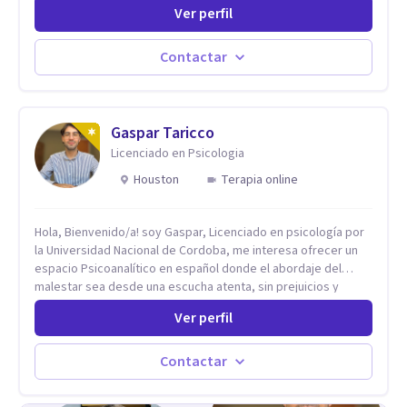
todos los espacios y esto me ha dado un una variedad de
Ver perfil
aprendizajes que ahora pongo a tu disposicion. En la
actualidad puedo atenderte de manera presencial y/o virtual,
de lunes a sabado. el costo de cada sesión lo acordamos en
Contactar
el primer contacto
Gaspar Taricco
Licenciado en Psicologia
Houston
Terapia online
Hola, Bienvenido/a! soy Gaspar, Licenciado en psicología por
la Universidad Nacional de Cordoba, me interesa ofrecer un
espacio Psicoanalítico en español donde el abordaje del
malestar sea desde una escucha atenta, sin prejuicios y
rescatando lo singular de cada caso, sin caer en etiquetas.
Ver perfil
Considero que todas las personas en algún momento pueden
sufrir y cada una por cuestiones particulares, es en mi
espacio donde se le dará un lugar a esas cuestiones
Contactar
singulares de cada uno, para luego generar cambios. Soy una
persona en constante formación, actualmente curso