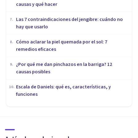
causas y qué hacer
Las 7 contraindicaciones del jengibre: cuándo no
7
.
hay que usarlo
Cómo aclarar la piel quemada por el sol: 7
8
.
remedios eficaces
¿Por qué me dan pinchazos en la barriga? 12
9
.
causas posibles
Escala de Daniels: qué es, características, y
10
.
funciones
MEDICINA Y SALUD
Ketamina: de anestésico a
posible tratamiento para los
trastornos mentales