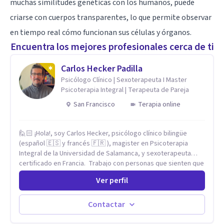
muchas similitudes genéticas con los humanos, puede
criarse con cuerpos transparentes, lo que permite observar
en tiempo real cómo funcionan sus células y órganos.
Encuentra los mejores profesionales cerca de ti
Carlos Hecker Padilla
Psicólogo Clínico | Sexoterapeuta I Master
Psicoterapia Integral | Terapeuta de Pareja
San Francisco
Terapia online
🙋🏻 ¡Hola!, soy Carlos Hecker, psicólogo clínico bilingüe
(español 🇪🇸 y francés 🇫🇷 ), magister en Psicoterapia
Integral de la Universidad de Salamanca, y sexoterapeuta
certificado en Francia. Trabajo con personas que sienten que
algo en su vida dejó de calzar: ansiedad que se desborda,
Ver perfil
tristeza que no se va, duelos que se alargan, relaciones que
repiten el mismo patrón o preguntas en torno a la sexualidad
y la identidad que necesitan un espacio seguro para ser
Contactar
habladas. Mi orientación teórica integra una mirada
Humanista-Relacional con Terapia Breve, donde el modo en