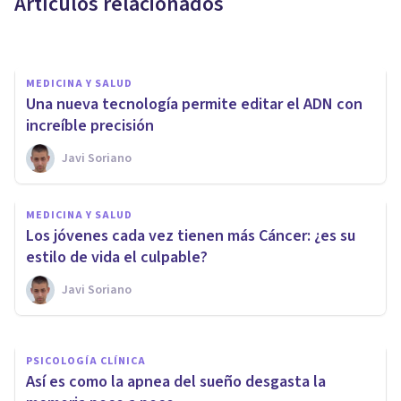
Artículos relacionados
Javi Soriano
MEDICINA Y SALUD
Una nueva tecnología permite editar el ADN con
increíble precisión
Javi Soriano
NEUROCIENCIAS
Descubren que unas 'neuronas
MEDICINA Y SALUD
zombie' participan en el dolor
Los jóvenes cada vez tienen más Cáncer: ¿es su
crónico
estilo de vida el culpable?
Javi Soriano
Javi Soriano
PSICOLOGÍA CLÍNICA
Así es como la apnea del sueño desgasta la