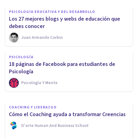
PSICOLOGÍA EDUCATIVA Y DEL DESARROLLO
Los 27 mejores blogs y webs de educación que
debes conocer
Juan Armando Corbin
PSICOLOGÍA
PSICOLOGÍA
Por qué negar nuestros
​18 páginas de Facebook para estudiantes de
problemas es la peor solución
Psicología
Psicología Y Mente
Javi Soriano
COACHING Y LIDERAZGO
Cómo el Coaching ayuda a transformar Creencias
D'arte Human And Business School