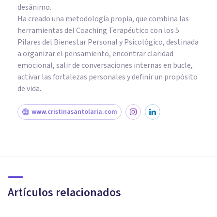
desánimo.
Ha creado una metodología propia, que combina las
herramientas del Coaching Terapéutico con los 5
Pilares del Bienestar Personal y Psicológico, destinada
a organizar el pensamiento, encontrar claridad
emocional, salir de conversaciones internas en bucle,
activar las fortalezas personales y definir un propósito
de vida.
www.cristinasantolaria.com
PSICOLOGÍA CLÍNICA
Instituto Psicode: así funciona
un centro de psicología en
expansión
Artículos relacionados
Psicología Y Mente