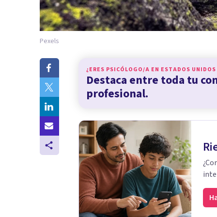
Pexels
¿ERES PSICÓLOGO/A EN
ESTADOS UNIDOS
Destaca entre toda tu c
profesional.
Ri
¿Cor
inte
Ha