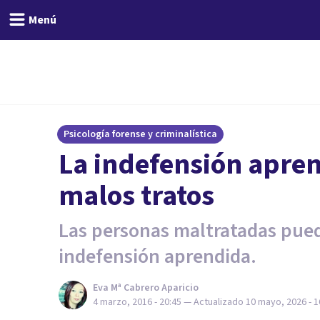
Menú
Psicología forense y criminalística
​La indefensión apre
malos tratos
Las personas maltratadas pue
indefensión aprendida.
Eva Mª Cabrero Aparicio
4 marzo, 2016 - 20:45
— Actualizado
10 mayo, 2026 - 1