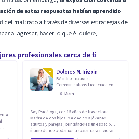
cación de estas respuestas habían aprendido
d del maltrato a través de diversas estrategias de
r al agresor, hacer lo que él quiere,
ores profesionales cerca de ti
Dolores M. Irigoin
BA in International
Communications Licenciada en
Psicologia Filosofia China en
Miami
Harvard
Soy Psicóloga, con 16 años de trayectoria.
euta
Madre de dos hijos. Me dedico a jóvenes
mi
adultos y parejas , brindándoles un espacio
a
íntimo donde podamos trabajar para mejorar
todos los aspectos de sus vidas. Conozco