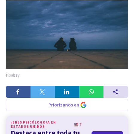
Pixabay
Priorízanos en
¿ERES PSICÓLOGO/A EN
?
ESTADOS UNIDOS
Destaca entre toda tu