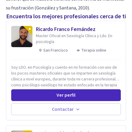
su frustración (González y Santana, 2010).
Encuentra los mejores profesionales cerca de ti
Ricardo Franco Fernández
Master Oficial en Sexología Clínica y Ldo. En
psicología
San Francisco
Terapia online
Soy LDO. en Psicología y cuento en mi formación con uno de
los pocos masteres oficiales que se imparten en sexología
clínica a nivel europeo, durante toda mi carrera profesional
como psicólogo-sexólogo he estado enfocado en la terapia
sexual desde una perspectiva multidisciplinar BIO-PSICO-
Ver perfil
SOCIAL ya que aunque las bases de mi trabajo son
psicológicas, si no se tienen en consideración otros factores
la terapia puede no funcionar al tener una visión demasiado
Contactar
simplista, excluyendo de antemano otros factores que
pueden influir. Mi intención es ayudar para conseguir una
mejora global de tu sexualidad, considerando cada caso