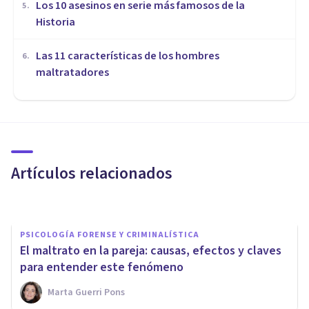
Los 10 asesinos en serie más famosos de la
5
.
Historia
Las 11 características de los hombres
6
.
maltratadores
PSICOLOGÍA FORENSE Y CRIMINALÍSTICA
​El ciclo de la violencia en las
relaciones de pareja
Artículos relacionados
​julia Uliaque Moll
PSICOLOGÍA FORENSE Y CRIMINALÍSTICA
​El maltrato en la pareja: causas, efectos y claves
para entender este fenómeno
Marta Guerri Pons