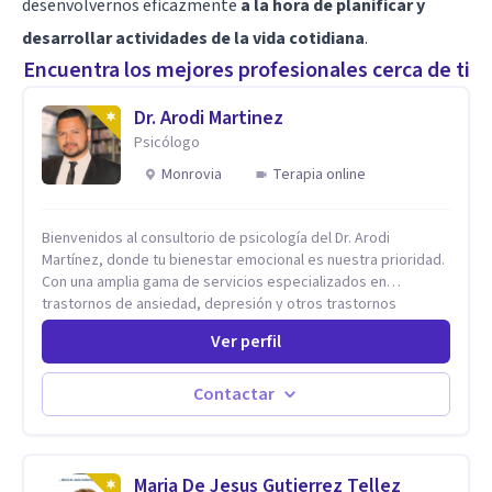
desenvolvernos eficazmente
a la hora de planificar y
desarrollar actividades de la vida cotidiana
.
Encuentra los mejores profesionales cerca de ti
Dr. Arodi Martinez
Psicólogo
Monrovia
Terapia online
Bienvenidos al consultorio de psicología del Dr. Arodi
Martínez, donde tu bienestar emocional es nuestra prioridad.
Con una amplia gama de servicios especializados en
trastornos de ansiedad, depresión y otros trastornos
emocionales, estamos dedicados a ofrecerte el mejor
Ver perfil
tratamiento para mejorar tu salud mental. En nuestro
consultorio, ofrecemos una variedad de terapias y
tratamientos diseñados para satisfacer tus necesidades
Contactar
específicas: Terapia para Trastornos de Ansiedad y
Depresión: Somos expertos en el tratamiento de la ansiedad
y la depresión, utilizando enfoques basados en evidencia
para ayudarte a recuperar tu bienestar emocional. Terapia
Maria De Jesus Gutierrez Tellez