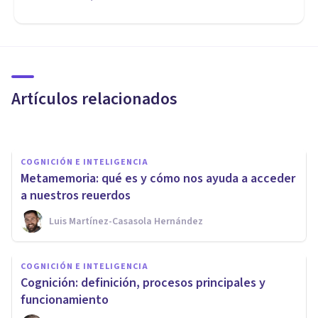
COGNICIÓN E INTELIGENCIA
8 ejercicios de estimulación
cognitiva para gente de la
tercera edad
Artículos relacionados
Isabel Rovira Salvador
COGNICIÓN E INTELIGENCIA
Metamemoria: qué es y cómo nos ayuda a acceder
a nuestros reuerdos
Luis Martínez-Casasola Hernández
COGNICIÓN E INTELIGENCIA
Memoria de trabajo
COGNICIÓN E INTELIGENCIA
(operativa): componentes y
​Cognición: definición, procesos principales y
funciones
funcionamiento