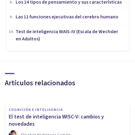
Los 14 tipos de pensamiento y sus características
8
.
Las 11 funciones ejecutivas del cerebro humano
9
.
Test de inteligencia WAIS-IV (Escala de Wechsler
10
.
en Adultos)
COGNICIÓN E INTELIGENCIA
Test de matrices progresivas
de Raven
Artículos relacionados
Isabel Rovira Salvador
COGNICIÓN E INTELIGENCIA
El test de inteligencia WISC-V: cambios y
novedades