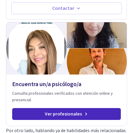
distintas problemáticas como el manejo del estrés,
Autoestima, Gestión de la Ira, Depresión, Retos en la Crianza,
Contactar
Codependencia, Celos, entre otros. Cuento con más de 12
años de experiencia en el área de la Salud mental y he
trabajado en distintos contextos clínicos con niños,
Adolescentes y Adultos
Encuentra un/a psicólogo/a
Consulta profesionales verificados con atención online y
presencial.
Ver profesionales
Por otro lado, hablando ya de habilidades más relacionadas