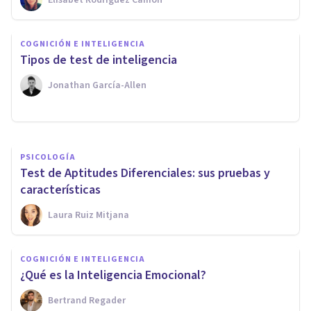
Elisabet Rodríguez Camón
COGNICIÓN E INTELIGENCIA
COGNICIÓN E INTELIGENCIA
¿Cuál es el CI de un
​Tipos de test de inteligencia
superdotado?
Jonathan García-Allen
Oscar Castillero Mimenza
PSICOLOGÍA
Test de Aptitudes Diferenciales: sus pruebas y
características
Laura Ruiz Mitjana
COGNICIÓN E INTELIGENCIA
¿Qué es la Inteligencia Emocional?
Bertrand Regader