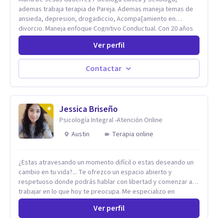
ademas trabaja terapia de Pareja. Ademas maneja temas de
ansieda, depresion, drogadiccio, Acompa{amiento en
divorcio. Maneja enfoque Cognitivo Conductual. Con 20 años
de experiencia, constantemente capacitandose en las
Ver perfil
diferntes areas de la Salud Mental.
Contactar
Jessica Briseño
Psicología Integral -Atención Online
Austin
Terapia online
¿Estas atravesando un momento difícil o estas deseando un
cambio en tu vida?... Te ofrezco un espacio abierto y
respetuoso donde podrás hablar con libertad y comenzar a
trabajar en lo que hoy te preocupa. Me especializo en
Trastornos de Ansiedad y a lo largo de mi experiencia
Ver perfil
profesional he acompañado a muchas Familias y Parejas con