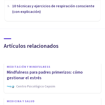
10 técnicas y ejercicios de respiración consciente
5
.
(con explicación)
PSICOLOGÍA CLÍNICA
Así es la intervención
psicológica en mujeres con
problemas de fertilidad
Artículos relacionados
Cribecca
MEDITACIÓN Y MINDFULNESS
Mindfulness para padres primerizos: cómo
gestionar el estrés
Centro Psicológico Cepsim
PSICOLOGÍA CLÍNICA
Tips para gestionar la
MEDICINA Y SALUD
ansiedad en el proceso de