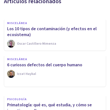
Artículos relacionados
Nahum Montagud Rubio
MISCELÁNEA
Los 10 tipos de contaminación (y efectos en el
ecosistema)
Oscar Castillero Mimenza
MISCELÁNEA
MISCELÁNEA
Autoecología: qué es,
6 curiosos defectos del cuerpo humano
características y funciones
Izzat Haykal
Samuel Antonio Sánchez Amador
PSICOLOGÍA
Primatología: qué es, qué estudia, y cómo se