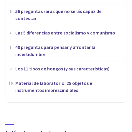
56 preguntas raras que no serás capaz de
6
.
contestar
Las 5 diferencias entre socialismo y comunismo
7
.
40 preguntas para pensar y afrontar la
8
.
incertidumbre
Los 11 tipos de hongos (y sus características)
9
.
Material de laboratorio: 25 objetos e
10
.
instrumentos imprescindibles
PSICOLOGÍA SOCIAL Y RELACIONES PERSONALES
Antrozoología: qué es y cómo
estudia el vínculo entre
animales y humanos