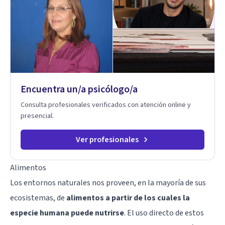
para fortalecer la autoestima, desarrollar habilidades
socioemocionales y promover cambios sostenibles. Como
divulgador científico, acerca la psicología y las neurociencias
a la vida cotidiana mediante contenidos claros, rigurosos y
aplicables, con el propósito de impulsar un bienestar integral.
Encuentra un/a psicólogo/a
Consulta profesionales verificados con atención online y
presencial.
Ver profesionales
Alimentos
Los entornos naturales nos proveen, en la mayoría de sus
ecosistemas, de
alimentos a partir de los cuales la
especie humana puede nutrirse
. El uso directo de estos