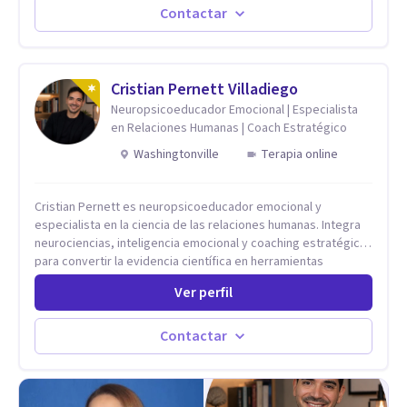
vida de cada uno tener su propia vision.
Contactar
Cristian Pernett Villadiego
Neuropsicoeducador Emocional | Especialista
en Relaciones Humanas | Coach Estratégico
Washingtonville
Terapia online
Cristian Pernett es neuropsicoeducador emocional y
especialista en la ciencia de las relaciones humanas. Integra
neurociencias, inteligencia emocional y coaching estratégico
para convertir la evidencia científica en herramientas
prácticas que mejoran la forma en que las personas viven,
Ver perfil
aman, lideran y se comunican. Con más de 20 años de
experiencia, acompaña a personas, parejas y líderes en
procesos de desarrollo personal y profesional. Su trabajo se
Contactar
centra en la regulación emocional, las relaciones de pareja, la
comunicación efectiva y el liderazgo consciente. Su
metodología combina psicología contemporánea,
neurociencias y estrategias de cambio basadas en evidencia