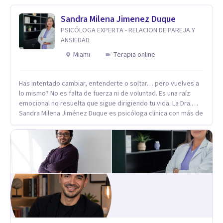
Sandra Milena Jimenez Duque
PSICÓLOGA EXPERTA - RELACION DE PAREJA Y
ANSIEDAD
Miami
Terapia online
Has intentado cambiar, entenderte o soltar… pero vuelves a
lo mismo? No es falta de fuerza ni de voluntad. Es una raíz
emocional no resuelta que sigue dirigiendo tu vida. La Dra.
Sandra Milena Jiménez Duque es psicóloga clínica con más de
10 años de experiencia, reconocida como una de las
profesionales más destacadas en el abordaje profundo de la
ansiedad, la baja autoestima, la dependencia emocional y los
conflictos de pareja. Ha trabajado con pacientes en
diferentes países, acompañando procesos complejos. Su
enfoque terapéutico se diferencia por una premisa clara: no
trabaja el síntoma, trabaja la raíz que lo origina. Su
metodología interviene en tres niveles: regulación del
sistema emocional, reprocesamiento de heridas de la
infancia y reestructuración cognitiva profunda, permitiendo
transformar patrones, emociones y decisiones desde su