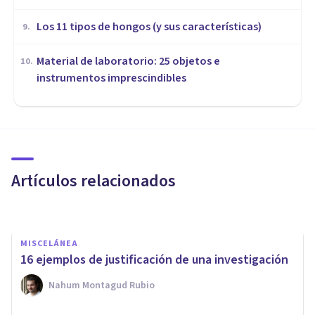
Los 11 tipos de hongos (y sus características)
9
.
Material de laboratorio: 25 objetos e
10
.
instrumentos imprescindibles
MISCELÁNEA
Las 5 diferencias entre
colonialismo e imperialismo
Artículos relacionados
Arturo Torres
MISCELÁNEA
16 ejemplos de justificación de una investigación
Nahum Montagud Rubio