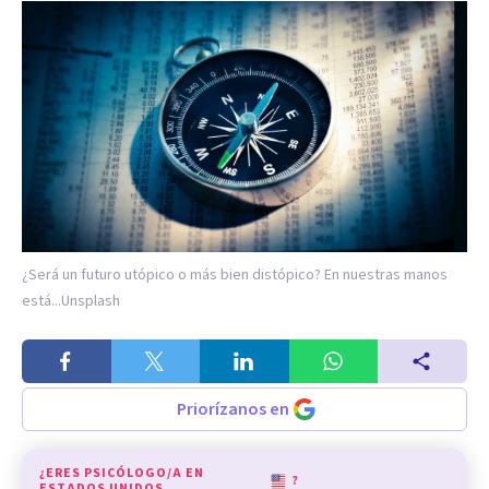
¿Será un futuro utópico o más bien distópico? En nuestras manos
está...
Unsplash
Priorízanos en
¿ERES PSICÓLOGO/A EN
?
ESTADOS UNIDOS