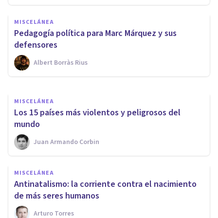
MISCELÁNEA
MISCELÁNEA
Las 5 diferencias entre
Pedagogía política para Marc Márquez y sus
socialismo y comunismo
defensores
Albert Borràs Rius
Arturo Torres
MISCELÁNEA
Los 15 países más violentos y peligrosos del
mundo
Juan Armando Corbin
MISCELÁNEA
Antinatalismo: la corriente contra el nacimiento
de más seres humanos
Arturo Torres