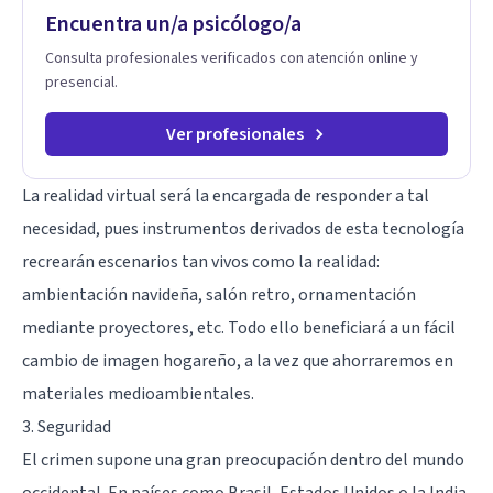
Encuentra un/a psicólogo/a
origen. Si buscas un proceso superficial, este no es el lugar.
Pero si estás listo(a) para comprender, sanar y transformar la
Consulta profesionales verificados con atención online y
raíz de lo que te ocurre, la Dra. Sandra Milena Jiménez Duque
presencial.
es una de las mejores opciones para acompañarte. Porque
cuando sanas tu mundo interno, cambias tu forma de pensar,
de elegir y de vivir.
Ver profesionales
La realidad virtual será la encargada de responder a tal
necesidad, pues instrumentos derivados de esta tecnología
recrearán escenarios tan vivos como la realidad:
ambientación navideña, salón retro, ornamentación
mediante proyectores, etc. Todo ello beneficiará a un fácil
cambio de imagen hogareño, a la vez que ahorraremos en
materiales medioambientales.
3. Seguridad
El crimen supone una gran preocupación dentro del mundo
occidental. En países como Brasil, Estados Unidos o la India,