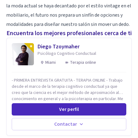
la moda actual se haya decantado por el estilo vintage en el
mobiliario, el futuro nos prepara un sinfín de opciones y
modalidades para diseñar nuestro salón sin mover un dedo.
Encuentra los mejores profesionales cerca de ti
Diego Tzoymaher
Psicólogo Cognitivo Conductual
Miami
Terapia online
- PRIMERA ENTREVISTA GRATUITA - TERAPIA ONLINE - Trabajo
desde el marco de la terapia cognitivo conductual ya que
creo que la ciencia es el mejor método de aproximación al
conocimiento en general y a la psicoterapia en particular. Me
interesan los procesos de cambio conductual por los que una
Ver perfil
persona pueda alcanzar sus objetivos, transitando,
aceptando y modificando sus patrones cognitivos y
emocionales. Abordo patologías específicas como trastornos
Contactar
de ansiedad y del ánimo, y también crisis vitales y procesos
de crecimiento personal.