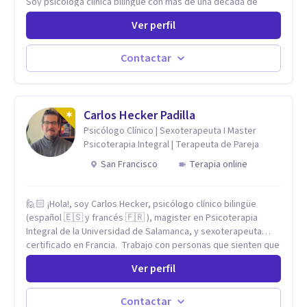
Soy psicóloga clínica bilingüe con más de una década de
experiencia. He dictado conferencias, escrito artículos y
Ver perfil
ejercido como profesora universitaria. Un dato curioso: he
vivido en varios países y conozco de primera mano lo que
significa ser migrante, adaptarse a los cambios y empezar de
Contactar
nuevo.
Carlos Hecker Padilla
Psicólogo Clínico | Sexoterapeuta I Master
Psicoterapia Integral | Terapeuta de Pareja
San Francisco
Terapia online
🙋🏻 ¡Hola!, soy Carlos Hecker, psicólogo clínico bilingüe
(español 🇪🇸 y francés 🇫🇷 ), magister en Psicoterapia
Integral de la Universidad de Salamanca, y sexoterapeuta
certificado en Francia. Trabajo con personas que sienten que
algo en su vida dejó de calzar: ansiedad que se desborda,
Ver perfil
tristeza que no se va, duelos que se alargan, relaciones que
repiten el mismo patrón o preguntas en torno a la sexualidad
y la identidad que necesitan un espacio seguro para ser
Contactar