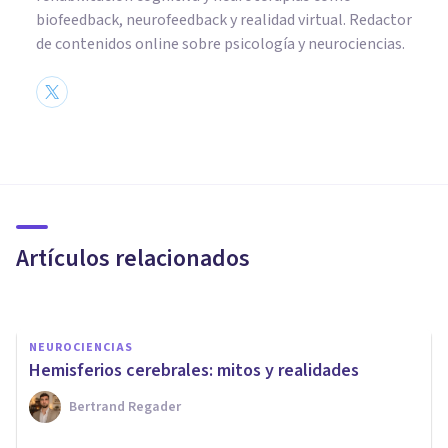
biofeedback, neurofeedback y realidad virtual. Redactor
de contenidos online sobre psicología y neurociencias.
NEUROCIENCIAS
Neurociencias: la nueva forma
de entender a la mente
humana
Artículos relacionados
Adolfo Castañeda
NEUROCIENCIAS
Hemisferios cerebrales: mitos y realidades
Bertrand Regader
PSICOLOGÍA FORENSE Y CRIMINALÍSTICA