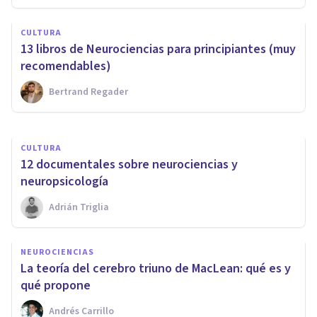
​Neurociencias aplicadas al
CULTURA
estudio criminológico del
13 libros de Neurociencias para principiantes (muy
delito
recomendables)
Bertrand Regader
Ricardo Vázquez Cigarroa
CULTURA
​12 documentales sobre neurociencias y
neuropsicología
Adrián Triglia
NEUROCIENCIAS
La teoría del cerebro triuno de MacLean: qué es y
qué propone
Andrés Carrillo