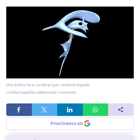
Una estructura cerebral que contiene líquido
cefalorraquídeo.
Wikimedia Commons.
Priorízanos en