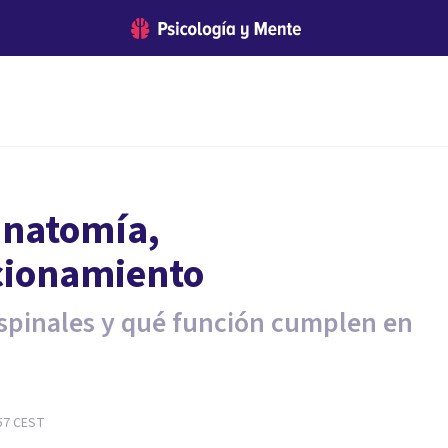
anatomía,
ncionamiento
spinales y qué función cumplen en
57
CEST