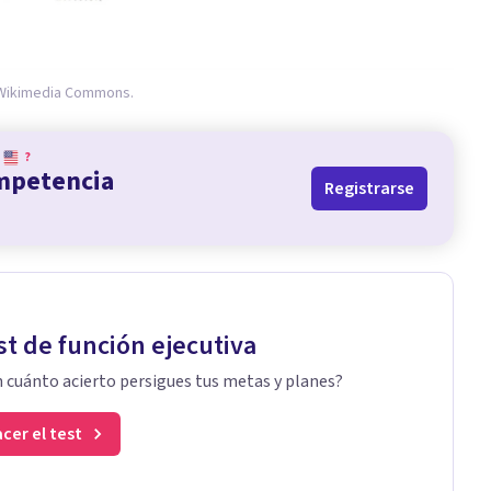
Wikimedia Commons.
?
ompetencia
Registrarse
st de función ejecutiva
 cuánto acierto persigues tus metas y planes?
cer el test