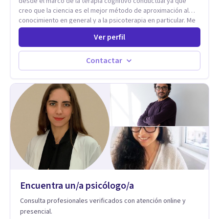
desde el marco de la terapia cognitivo conductual ya que
racional.
creo que la ciencia es el mejor método de aproximación al
conocimiento en general y a la psicoterapia en particular. Me
interesan los procesos de cambio conductual por los que una
Ver perfil
persona pueda alcanzar sus objetivos, transitando,
aceptando y modificando sus patrones cognitivos y
emocionales. Abordo patologías específicas como trastornos
Contactar
de ansiedad y del ánimo, y también crisis vitales y procesos
de crecimiento personal.
Encuentra un/a psicólogo/a
Consulta profesionales verificados con atención online y
presencial.