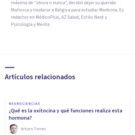
máxima de "ahora o nunca", decidió dejar su querida
Mallorca y mudarse a Bélgica para estudiar Medicina. Es
redactor en MédicoPlus, AZ Salud, Estilo Next y
Psicología y Mente.
NEUROCIENCIAS
Estrógenos: tipos, funciones y
efectos en el cuerpo
Artículos relacionados
Laura Ruiz Mitjana
NEUROCIENCIAS
¿Qué es la oxitocina y qué funciones realiza esta
hormona?
Arturo Torres
NEUROCIENCIAS