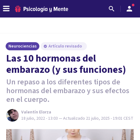
Neurociencias
Artículo revisado
Las 10 hormonas del
embarazo (y sus funciones)
Un repaso a los diferentes tipos de
hormonas del embarazo y sus efectos
en el cuerpo.
Valentín Elorza
18 julio, 2022 - 13:03
— Actualizado
21 julio, 2025 - 19:01
CEST