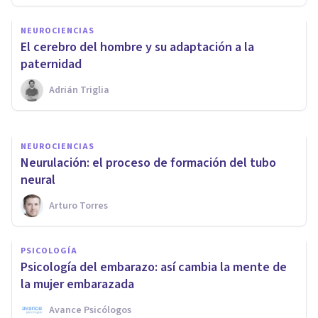
Progesterona: características y
NEUROCIENCIAS
funciones de esta hormona
El cerebro del hombre y su adaptación a la
sexual
paternidad
Adrián Triglia
Oscar Castillero Mimenza
NEUROCIENCIAS
Neurulación: el proceso de formación del tubo
neural
Arturo Torres
PSICOLOGÍA
Psicología del embarazo: así cambia la mente de
la mujer embarazada
Avance Psicólogos