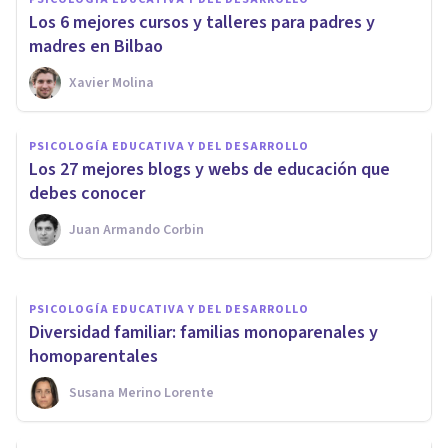
Los 6 mejores cursos y talleres para padres y
madres en Bilbao
Xavier Molina
PSICOLOGÍA
​¿Por qué la gente decide
PSICOLOGÍA EDUCATIVA Y DEL DESARROLLO
estudiar Psicología? 10
Los 27 mejores blogs y webs de educación que
razones para entenderlo
debes conocer
Juan Armando Corbin
Juan Armando Corbin
PSICOLOGÍA EDUCATIVA Y DEL DESARROLLO
Diversidad familiar: familias monoparenales y
homoparentales
Susana Merino Lorente