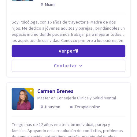
Miami
Soy Psicóloga, con 16 años de trayectoria. Madre de dos
hijos. Me dedico a jóvenes adultos y parejas , brindándoles un
espacio íntimo donde podamos trabajar para mejorar todos
los aspectos de sus vidas. Conozco primero a los padres, en
el caso de niños u adolescentes, para luego seguir la terapia
Ver perfil
con sus hijos, apuntalándolos en su futuro personal,
universitario y profesional, siempre conteniendo
paralelamente a los padres y brindándoles un espacio de
Contactar
seguridad. Hago terapia de pareja y adultos con método
integrativo. Más información en: intherapy.today
Carmen Brenes
Master en Consejeria Clinica y Salud Mental
Houston
Terapia online
Tengo mas de 12 años en atención individual, pareja y
familias. Apoyando en la resolución de conflictos, problemas
de comunicación, autoestima, estrés, manejo del duelo y