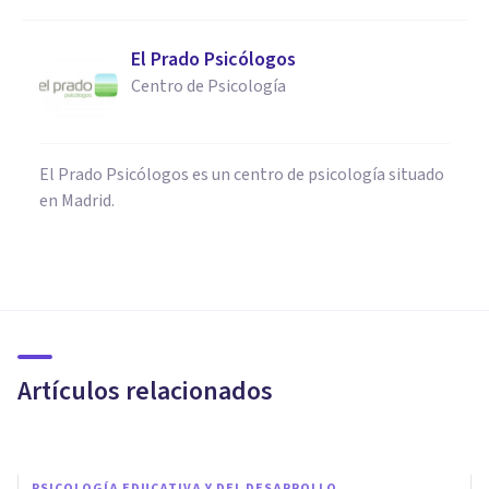
El Prado Psicólogos
Centro de Psicología
El Prado Psicólogos es un centro de psicología situado
en Madrid.
PSICOLOGÍA EDUCATIVA Y DEL DESARROLLO
Los 6 principales problemas de
los padres primerizos
Artículos relacionados
Tomás Santa Cecilia
PSICOLOGÍA EDUCATIVA Y DEL DESARROLLO