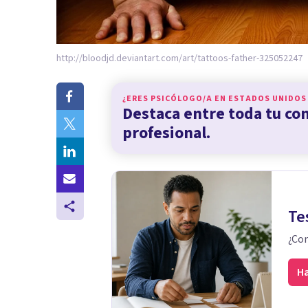
http://bloodjd.deviantart.com/art/tattoos-father-325052247
¿ERES PSICÓLOGO/A EN
ESTADOS UNIDOS
Destaca entre toda tu c
profesional.
Te
¿Con
Ha