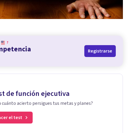
?
ompetencia
Registrarse
st de función ejecutiva
 cuánto acierto persigues tus metas y planes?
cer el test