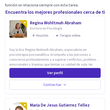
función se relaciona siempre con esta tarea.
Encuentra los mejores profesionales cerca de ti
Regina Wohltmuh Abraham
Doctora en Psicología
Houston
Terapia online
Soy la Dra. Regina Wolmuth Abraham, especialista en
psicoterapia psicoanalítica. Acompaño a las personas a
conocerse profundamente y a superar conflictos, problemas
emocionales y traumas que limitan su calidad de vida. He
trabajado en reconocidas instituciones como el Hospital
Ver perfil
Psiquiátrico San Rafael, Instituto Psiquiátrico MENDAO, San
Bernardino, Hospital Psiquiátrico Infantil y el Centro de
Integración Juvenil. Además, tuve el privilegio de colaborar
Contactar
en comunidades como Olivar del Conde y Xochimilco, lo que
me permitió conocer diversas realidades y necesidades.
Maria De Jesus Gutierrez Tellez