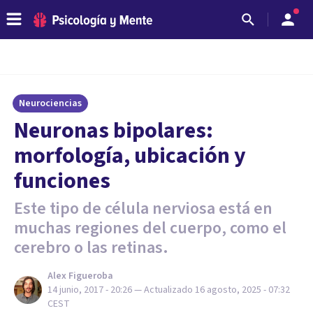
Neurociencias
Neuronas bipolares:
morfología, ubicación y
funciones
Este tipo de célula nerviosa está en
muchas regiones del cuerpo, como el
cerebro o las retinas.
Alex Figueroba
14 junio, 2017 - 20:26
— Actualizado
16 agosto, 2025 - 07:32
CEST