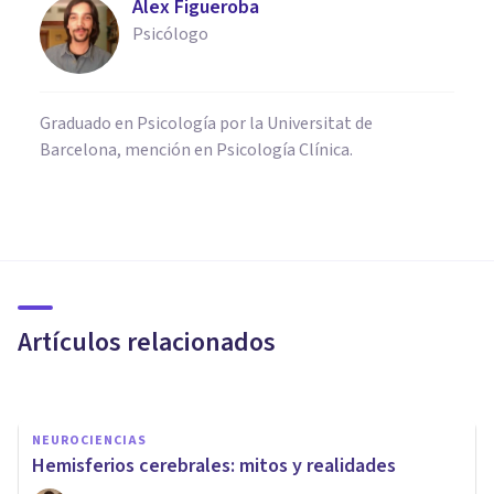
Alex Figueroba
Psicólogo
Graduado en Psicología por la Universitat de
Barcelona, mención en Psicología Clínica.
NEUROCIENCIAS
Neurociencias: la nueva forma
de entender a la mente
humana
Artículos relacionados
Adolfo Castañeda
NEUROCIENCIAS
Hemisferios cerebrales: mitos y realidades