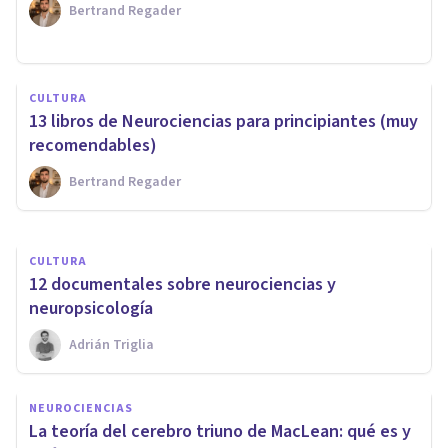
Bertrand Regader
PSICOLOGÍA FORENSE Y CRIMINALÍSTICA
​Neurociencias aplicadas al
CULTURA
estudio criminológico del
13 libros de Neurociencias para principiantes (muy
delito
recomendables)
Bertrand Regader
Ricardo Vázquez Cigarroa
CULTURA
​12 documentales sobre neurociencias y
neuropsicología
Adrián Triglia
NEUROCIENCIAS
La teoría del cerebro triuno de MacLean: qué es y