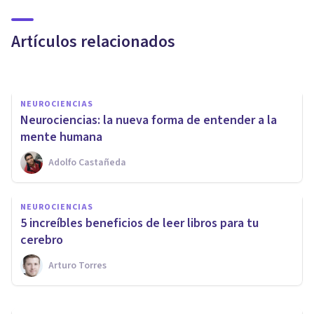
la ciencia
Artículos relacionados
Juan Armando Corbin
NEUROCIENCIAS
Neurociencias: la nueva forma de entender a la
mente humana
Adolfo Castañeda
PSICOLOGÍA
NEUROCIENCIAS
12 curiosidades sobre la mente
​5 increíbles beneficios de leer libros para tu
humana
cerebro
Arturo Torres
Laura Ruiz Mitjana