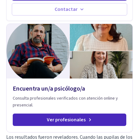
compulsivo. Tratamiento Eficaz para la Depresión (AC)
Evaluación, contención e intervención en riesgo Suicida
Contactar
Conductas autolesivas en el adolescente. Problemas con el
consumo de alcohol y sustancias. Tratamiento del Estrés.
Mindfulness. Estimulación temprana, Establecimiento del
vínculo del Apego Seguro. Orientación sexual,
Acompañamiento Tanatológico. Cuidados paliativos en
enfermedades crónicas.
Encuentra un/a psicólogo/a
Consulta profesionales verificados con atención online y
presencial.
Ver profesionales
Los resultados fueron reveladores. Cuando las pupilas de los