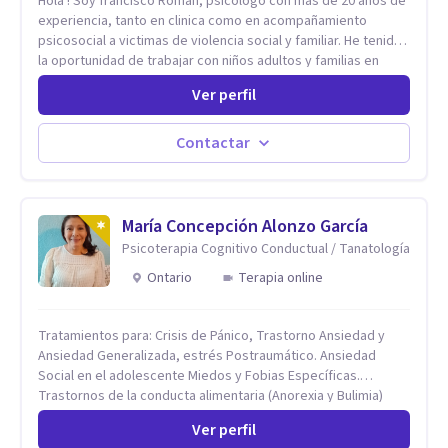
Hola ! Soy francisco Roman, psicólogo con mas de 20 años de
experiencia, tanto en clinica como en acompañamiento
psicosocial a victimas de violencia social y familiar. He tenido
la oportunidad de trabajar con niños adultos y familias en
todos los espacios y esto me ha dado un una variedad de
Ver perfil
aprendizajes que ahora pongo a tu disposicion. En la
actualidad puedo atenderte de manera presencial y/o virtual,
de lunes a sabado. el costo de cada sesión lo acordamos en
Contactar
el primer contacto
María Concepción Alonzo García
Psicoterapia Cognitivo Conductual / Tanatología
Ontario
Terapia online
Tratamientos para: Crisis de Pánico, Trastorno Ansiedad y
Ansiedad Generalizada, estrés Postraumático. Ansiedad
Social en el adolescente Miedos y Fobias Específicas.
Trastornos de la conducta alimentaria (Anorexia y Bulimia)
Modificación conductas no deseadas. Impulsividad,
Ver perfil
conductas obsesivas, compulsividad. Trastorno obsesivo