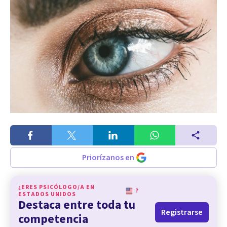
Priorízanos en
¿ERES PSICÓLOGO/A EN
?
ESTADOS UNIDOS
Destaca entre toda tu
Registrarse
competencia