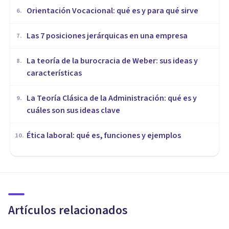
Orientación Vocacional: qué es y para qué sirve
6
.
Las 7 posiciones jerárquicas en una empresa
7
.
La teoría de la burocracia de Weber: sus ideas y
8
.
características
La Teoría Clásica de la Administración: qué es y
9
.
cuáles son sus ideas clave
Ética laboral: qué es, funciones y ejemplos
10
.
ORGANIZACIONES, RECURSOS HUMANOS Y MARKETING
​Los 6 beneficios del trabajo en
equipo
Artículos relacionados
Jonathan García-Allen