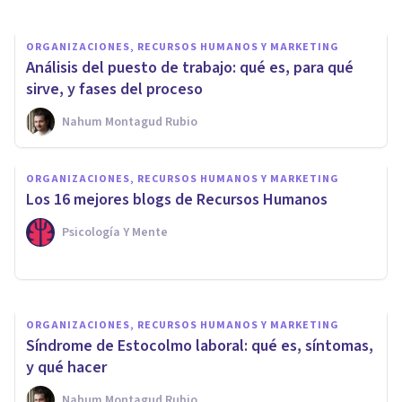
ORGANIZACIONES, RECURSOS HUMANOS Y MARKETING
Análisis del puesto de trabajo: qué es, para qué
sirve, y fases del proceso
Nahum Montagud Rubio
ORGANIZACIONES, RECURSOS HUMANOS Y MARKETING
Salud laboral: ¿qué factores
ORGANIZACIONES, RECURSOS HUMANOS Y MARKETING
afectan a la salud de los
Los 16 mejores blogs de Recursos Humanos
trabajadores?
Psicología Y Mente
Jonathan García-Allen
ORGANIZACIONES, RECURSOS HUMANOS Y MARKETING
Síndrome de Estocolmo laboral: qué es, síntomas,
y qué hacer
Nahum Montagud Rubio