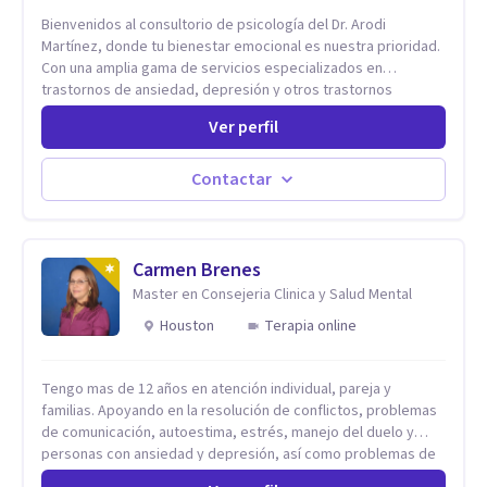
Bienvenidos al consultorio de psicología del Dr. Arodi
Martínez, donde tu bienestar emocional es nuestra prioridad.
Con una amplia gama de servicios especializados en
trastornos de ansiedad, depresión y otros trastornos
emocionales, estamos dedicados a ofrecerte el mejor
Ver perfil
tratamiento para mejorar tu salud mental. En nuestro
consultorio, ofrecemos una variedad de terapias y
tratamientos diseñados para satisfacer tus necesidades
Contactar
específicas: Terapia para Trastornos de Ansiedad y
Depresión: Somos expertos en el tratamiento de la ansiedad
y la depresión, utilizando enfoques basados en evidencia
para ayudarte a recuperar tu bienestar emocional. Terapia
Carmen Brenes
Individual, de Pareja y Familiar: Trabajamos contigo y tus
Master en Consejeria Clinica y Salud Mental
seres queridos para fortalecer las relaciones y mejorar la
Houston
Terapia online
dinámica familiar. Evaluaciones Psicológicas y Terapias
Especializadas: Terapia cognitivo-conductual Terapia de
apoyo Terapia psicodinámica Terapia enfocada en la solución
Tengo mas de 12 años en atención individual, pareja y
Terapia de exposición Terapia de juego para niños
familias. Apoyando en la resolución de conflictos, problemas
Tratamiento de Traumas y Trastornos de Estrés
de comunicación, autoestima, estrés, manejo del duelo y
Postraumático: Ofrecemos apoyo psicológico para ayudarte
personas con ansiedad y depresión, así como problemas de
a superar experiencias traumáticas y mejorar tu calidad de
conducta y comportamiento. Desarrollo de personas
vida. Tratamiento de Adicciones.