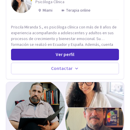
Psicóloga Clínica
Miami
Terapia online
Priscila Miranda S., es psicóloga clínica con más de 8 años de
experiencia acompañando a adolescentes y adultos en sus
procesos de crecimiento y bienestar emocional. Su
formación se realizó en Ecuador y España. Además, cuenta
con un Máster en Psicooncología (INEFOC) y diversos
Ver perfil
diplomados que respaldan su práctica profesional. Se
especializo en ansiedad, autoestima, dependencia
emocional, depresión, desarrollo personal, prevención del
Contactar
suicidio, crisis vitales y terapia de pareja, siempre con un
enfoque humano, ético y personalizado. Toda la atención es
100% online, lo que te permite: Recibir terapia desde la
comodidad y privacidad de tu propio espacio. Acceder a un
acompañamiento profesional sin importar en qué lugar te
encuentres.