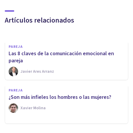
problemática? Los detalles
cuentan
Artículos relacionados
Ana Romero Gómez
PAREJA
Las 8 claves de la comunicación emocional en
pareja
Javier Ares Arranz
PSICOLOGÍA CLÍNICA
PAREJA
3 causas de la falta de deseo
¿Son más infieles los hombres o las mujeres?
sexual
Xavier Molina
Esther Jiménez García