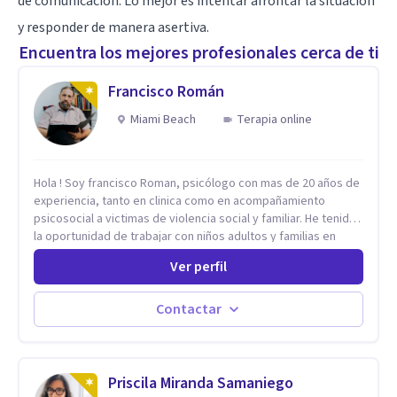
de comunicación. Lo mejor es intentar afrontar la situación
y responder de manera asertiva.
Encuentra los mejores profesionales cerca de ti
Francisco Román
Miami Beach
Terapia online
Hola ! Soy francisco Roman, psicólogo con mas de 20 años de
experiencia, tanto en clinica como en acompañamiento
psicosocial a victimas de violencia social y familiar. He tenido
la oportunidad de trabajar con niños adultos y familias en
todos los espacios y esto me ha dado un una variedad de
Ver perfil
aprendizajes que ahora pongo a tu disposicion. En la
actualidad puedo atenderte de manera presencial y/o virtual,
de lunes a sabado. el costo de cada sesión lo acordamos en
Contactar
el primer contacto
Priscila Miranda Samaniego